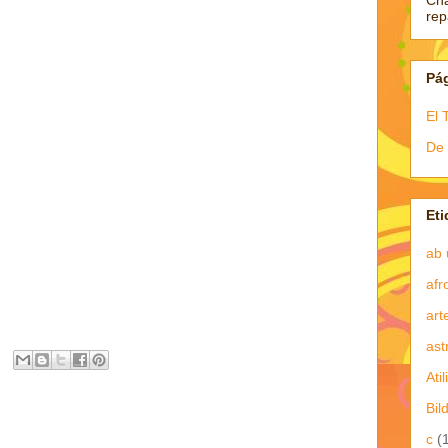
Ch
re
Pá
El 
De 
Eti
ab 
afr
art
ast
Atil
Bil
c
(