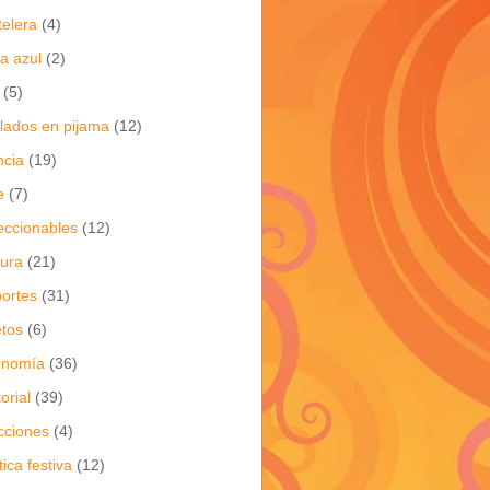
telera
(4)
a azul
(2)
(5)
flados en pijama
(12)
ncia
(19)
e
(7)
eccionables
(12)
tura
(21)
ortes
(31)
tos
(6)
onomía
(36)
torial
(39)
cciones
(4)
tica festiva
(12)