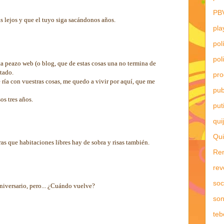
PB
 lejos y que el tuyo siga sacándonos años.
pla
pol
pol
ta peazo web (o blog, que de estas cosas una no termina de
tado.
pr
 ría con vuestras cosas, me quedo a vivir por aquí, que me
pub
os tres años.
put
qui
Qui
as que habitaciones libres hay de sobra y risas también.
Re
rev
soc
 aniversario, pero... ¿Cuándo vuelve?
son
teb