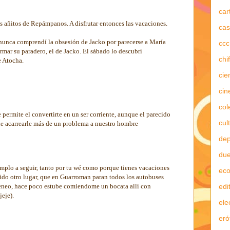
car
s añitos de Repámpanos. A disfrutar entonces las vacaciones.
cas
nunca comprendí la obsesión de Jacko por parecerse a María
ccc
rmar su paradero, el de Jacko. El sábado lo descubrí
chi
e Atocha.
cie
cin
col
 permite el convertirte en un ser corriente, aunque el parecido
cul
ede acarrearle más de un problema a nuestro hombre
dep
due
emplo a seguir, tanto por tu wé como porque tienes vacaciones
ec
gido otro lugar, que en Guarroman paran todos los autobuses
edi
eo, hace poco estube comiendome un bocata allí con
eje).
ele
eró