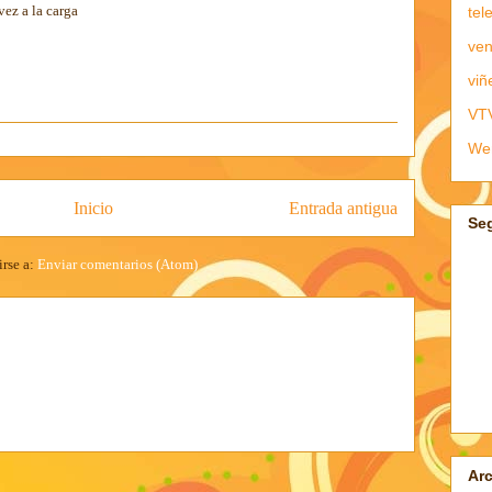
vez a la carga
tel
ven
viñ
VT
We
Inicio
Entrada antigua
Se
irse a:
Enviar comentarios (Atom)
Arc