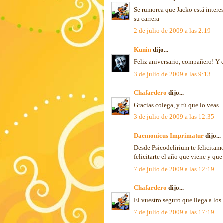
Se rumorea que Jacko está intere
su carrera
2 de julio de 2009 a las 2:19
Kunin
dijo...
Feliz aniversario, compañero! Y
3 de julio de 2009 a las 9:13
Chafardero
dijo...
Gracias colega, y tú que lo veas
3 de julio de 2009 a las 12:35
Daemonicus Imprimatur
dijo...
Desde Psicodelirium te felicitam
felicitarte el año que viene y que
7 de julio de 2009 a las 12:19
Chafardero
dijo...
El vuestro seguro que llega a lo
7 de julio de 2009 a las 17:19