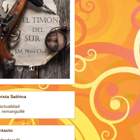
ista Satírica
actualidad
a remanguillé
ntacto