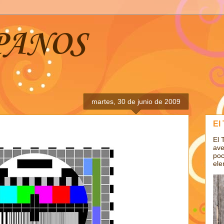
PANOS
martes, 30 de junio de 2009
El
El 
ave
poc
ele