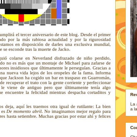
cumplirá el tercer aniversario de este blog. Desde el primer
ado por la más rabiosa actualidad y por la rigurosidad
estamos en disposición de darles una exclusiva mundial,
 se esconde tras la muerte de Jacko.
uió colarse en Neverland disfrazado de niño perdido,
ado no es más que un montaje de Michael para zafarse de
mores insidiosos que últimamente le perseguían. Gracias a
na nueva vida lejos de los oropeles de la fama. Informa
 que Jackson ha cogido un bar en
traspaso en Guarromán,
de recuperar el trato con la gente corriente y perfeccionar
e le viene de antiguo pero que últimamente tenía algo
 encuentre la felicidad mientras despacha cortaditos y
Rev
La 
os deja, aquí les traemos otra igual de rutilante: La bien
a l
e es
De momento abril
. No imaginamos mejor regalo para
res hasta setiembre. Muchas gracias por estar ahí y felices
Co