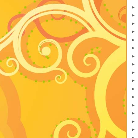
►
►
►
►
►
►
►
►
►
►
►
►
►
►
►
►
►