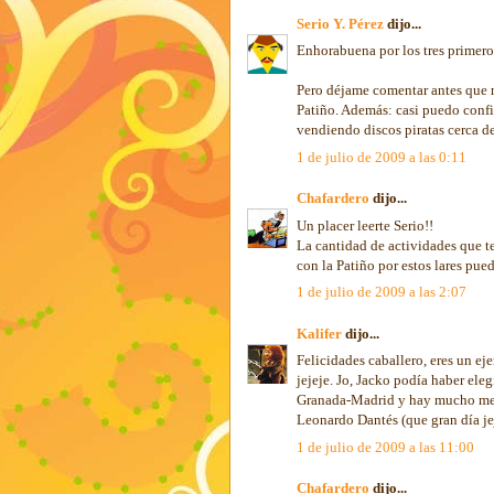
Serio Y. Pérez
dijo...
Enhorabuena por los tres primero
Pero déjame comentar antes que 
Patiño. Además: casi puedo confi
vendiendo discos piratas cerca d
1 de julio de 2009 a las 0:11
Chafardero
dijo...
Un placer leerte Serio!!
La cantidad de actividades que te
con la Patiño por estos lares pu
1 de julio de 2009 a las 2:07
Kalifer
dijo...
Felicidades caballero, eres un ej
jejeje. Jo, Jacko podía haber ele
Granada-Madrid y hay mucho men
Leonardo Dantés (que gran día jej
1 de julio de 2009 a las 11:00
Chafardero
dijo...