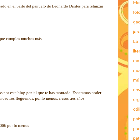
Fle
sado en el baile del pañuelo de Leonardo Dantés para relanzar
fot
gad
jar
 que cumplas muchos más.
La 
lit
mar
mo
mú
nov
os por este blog genial que te has montado. Esperamos poder
 nosotros lleguemos, por lo menos, a esos tres años.
or
otil
pai
s 666 por lo menos
par
pat