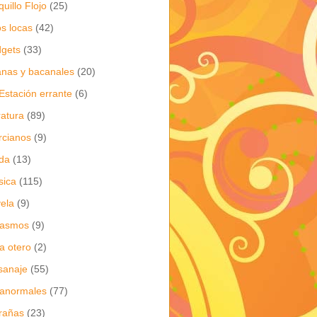
quillo Flojo
(25)
os locas
(42)
gets
(33)
anas y bacanales
(20)
Estación errante
(6)
eratura
(89)
cianos
(9)
da
(13)
sica
(115)
ela
(9)
gasmos
(9)
ia otero
(2)
sanaje
(55)
anormales
(77)
rañas
(23)