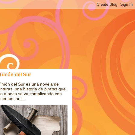
 Timón del Sur
Timón del Sur es una novela de
nturas, una historia de piratas que
o a poco se va complicando con
mentos fant...