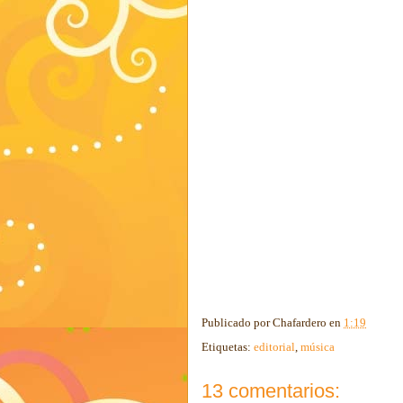
Publicado por
Chafardero
en
1:19
Etiquetas:
editorial
,
música
13 comentarios: