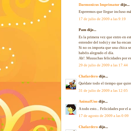
Daemonicus Imprimatur
dijo...
Esperemos que llegue incluso más
17 de julio de 2009 a las 9:19
Pam dijo...
Es la primera vez que entro en es
entender del todo) y me ha encan
Si no os importa que una chica se
habéis alegrado el día.
Ah!. Muuuchas felicidades por es
29 de julio de 2009 a las 17:44
Chafardero
dijo...
Quédate todo el tiempo que quier
31 de julio de 2009 a las 12:05
AnimalUno
dijo...
A todo esto... Felicidades por el
17 de agosto de 2009 a las 0:09
Chafardero
dijo...