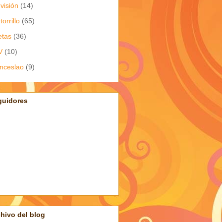
evisión
(14)
torrillo
(65)
etas
(36)
V
(10)
nceslao
(9)
guidores
hivo del blog