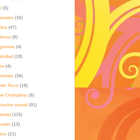
V
(6)
ymates
(16)
ítica
(47)
itonos
(6)
ogramas
(4)
licidad
(18)
ita
(4)
jotadas
(34)
nto Terco
(18)
né Champiñac
(6)
olución sexual
(91)
iedad
(115)
soles
(13)
eos
(21)