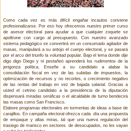
Como cada vez es más difícil engañar incautos conviene
profesionalizarse. Por eso hoy ofrecemos nuestro primer curso
de asesor electoral para ayudar a que cualquier zoquete se
apoltrone con cargo al presupuesto. Con nuestro avanzado
sistema pedagógico se convertirá en un consumado agitador de
masas, manipulará a su antojo el cuerpo electoral, y se pasará
por el arco del triunfo la voluntad popular.
Bajo el 
lema donde dije 
digo digo Diego y ni pestañeó aprenderá los rudimentos de la 
jerigonza política. Enseñe a su candidato a alabar la 
consolidación fiscal en 
vez de las subidas de impuestos, la 
optimización de recursos y no recortes, o 
crecimiento negativo 
de las rentas del trabajo en vez de bajada salarial. 
Gracias a 
usted el cetrino candidato a la presidencia de la diputación 
dispensará miradas seráficas o el alcaldable de turno bendecirá 
las masas como 
San Francisco.
Elabore programas electorales en tormentas de ideas a base de 
carajillos. En campaña electoral ofrezca cada  día una propuesta 
de empaque y altas miras, tal que una nueva regulación del 
trasiego de marisco en sectores  de desocupados, no les vayan 