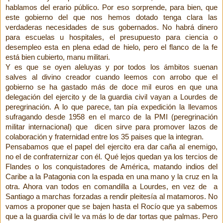
hablamos del erario público. Por eso sorprende, para bien, que
este gobierno del que nos hemos dotado tenga clara las
verdaderas necesidades de sus gobernados. No habrá dinero
para escuelas u hospitales, el presupuesto para ciencia o
desempleo esta en plena edad de hielo, pero el flanco de la fe
está bien cubierto, manu militari.
Y es que se oyen aleluyas y por todos los ámbitos suenan
salves al divino creador cuando leemos con arrobo que el
gobierno se ha gastado más de doce mil euros en que una
delegación del ejercito y de la guardia civil vayan a Lourdes de
peregrinación. A lo que parece, tan pía expedición la llevamos
sufragando desde 1958 en el marco de la PMI (peregrinación
militar internacional) que dicen sirve para promover lazos de
colaboración y fraternidad entre los 35 paises que la integran.
Pensabamos que el papel del ejercito era dar caña al enemigo,
no el de confraternizar con él. Qué lejos quedan ya los tercios de
Flandes o los conquistadores de América, matando indios del
Caribe a la Patagonia con la espada en una mano y la cruz en la
otra. Ahora van todos en comandilla a Lourdes, en vez de a
Santiago a marchas forzadas a rendir pleitesía al matamoros. No
vamos a proponer que se bajen hasta el Rocío que ya sabemos
que a la guardia civil le va más lo de dar tortas que palmas. Pero