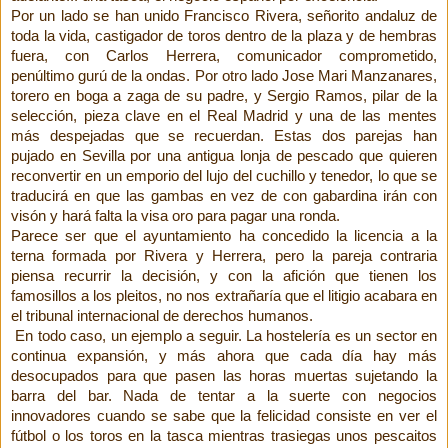
Por un lado se han unido Francisco Rivera, señorito andaluz de
toda la vida, castigador de toros dentro de la plaza y de hembras
fuera, con Carlos Herrera, comunicador comprometido,
penúltimo gurú de la ondas. Por otro lado Jose Mari Manzanares,
torero en boga a zaga de su padre, y Sergio Ramos, pilar de la
selección, pieza clave en el Real Madrid y una de las mentes
más despejadas que se recuerdan. Estas dos parejas han
pujado en Sevilla por una antigua lonja de pescado que quieren
reconvertir en un emporio del lujo del cuchillo y tenedor, lo que se
traducirá en que las gambas en vez de con gabardina irán con
visón y hará falta la visa oro para pagar una ronda.
Parece ser que el ayuntamiento ha concedido la licencia a la
terna formada por Rivera y Herrera, pero la pareja contraria
piensa recurrir la decisión, y con la afición que tienen los
famosillos a los pleitos, no nos extrañaría que el litigio acabara en
el tribunal internacional de derechos humanos.
En todo caso, un ejemplo a seguir. La hostelería es un sector en
continua expansión, y más ahora que cada día hay más
desocupados para que pasen las horas muertas sujetando la
barra del bar. Nada de tentar a la suerte con negocios
innovadores cuando se sabe que la felicidad consiste en ver el
fútbol o los toros en la tasca mientras trasiegas unos pescaitos