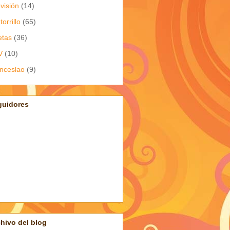
evisión
(14)
torrillo
(65)
etas
(36)
V
(10)
nceslao
(9)
guidores
hivo del blog