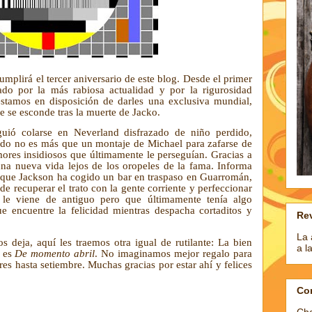
cumplirá el tercer aniversario de este blog. Desde el primer
ado por la más rabiosa actualidad y por la rigurosidad
estamos en disposición de darles una exclusiva mundial,
 se esconde tras la muerte de Jacko.
uió colarse en Neverland disfrazado de niño perdido,
ado no es más que un montaje de Michael para zafarse de
mores insidiosos que últimamente le perseguían. Gracias a
na nueva vida lejos de los oropeles de la fama. Informa
 que Jackson ha cogido un bar en
traspaso en Guarromán,
de recuperar el trato con la gente corriente y perfeccionar
e le viene de antiguo pero que últimamente tenía algo
 encuentre la felicidad mientras despacha cortaditos y
Rev
La 
os deja, aquí les traemos otra igual de rutilante: La bien
a l
e es
De momento abril
. No imaginamos mejor regalo para
res hasta setiembre. Muchas gracias por estar ahí y felices
Co