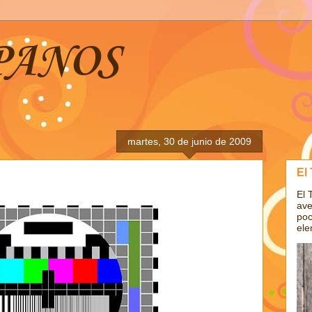
PANOS
martes, 30 de junio de 2009
El
El 
ave
poc
ele