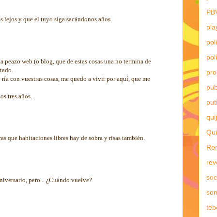
PB
 lejos y que el tuyo siga sacándonos años.
pla
pol
pol
ta peazo web (o blog, que de estas cosas una no termina de
tado.
pr
 ría con vuestras cosas, me quedo a vivir por aquí, que me
pub
os tres años.
put
qui
Qui
as que habitaciones libres hay de sobra y risas también.
Re
rev
soc
 aniversario, pero... ¿Cuándo vuelve?
son
teb