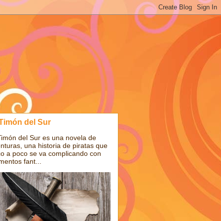
 Timón del Sur
Timón del Sur es una novela de
nturas, una historia de piratas que
o a poco se va complicando con
mentos fant...