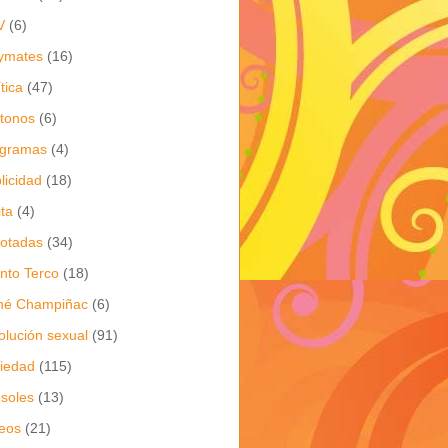
V
(6)
ymates
(16)
ítica
(47)
itonos
(6)
ogramas
(4)
licidad
(18)
ita
(4)
jotadas
(34)
nto Terco
(18)
né Champiñac
(6)
olución sexual
(91)
iedad
(115)
soles
(13)
eos
(21)