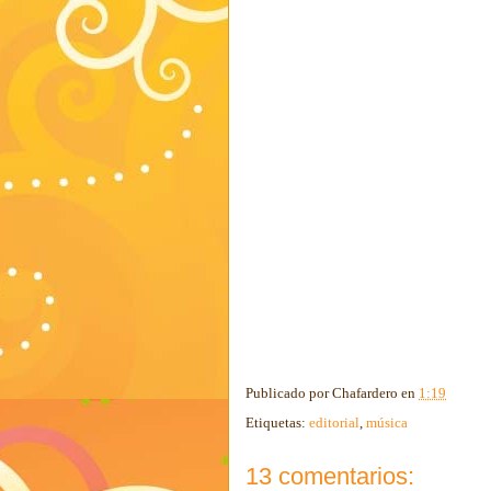
Publicado por
Chafardero
en
1:19
Etiquetas:
editorial
,
música
13 comentarios: