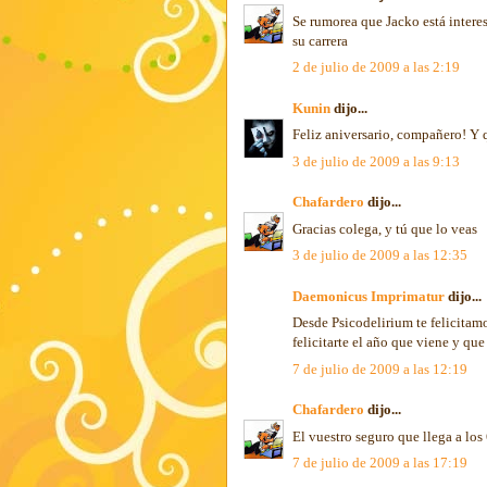
Se rumorea que Jacko está intere
su carrera
2 de julio de 2009 a las 2:19
Kunin
dijo...
Feliz aniversario, compañero! Y
3 de julio de 2009 a las 9:13
Chafardero
dijo...
Gracias colega, y tú que lo veas
3 de julio de 2009 a las 12:35
Daemonicus Imprimatur
dijo...
Desde Psicodelirium te felicitam
felicitarte el año que viene y que
7 de julio de 2009 a las 12:19
Chafardero
dijo...
El vuestro seguro que llega a lo
7 de julio de 2009 a las 17:19