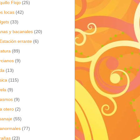
quillo Flojo
(25)
os locas
(42)
gets
(33)
anas y bacanales
(20)
Estación errante
(6)
eratura
(89)
cianos
(9)
da
(13)
sica
(115)
ela
(9)
gasmos
(9)
ia otero
(2)
sanaje
(55)
anormales
(77)
rañas
(23)