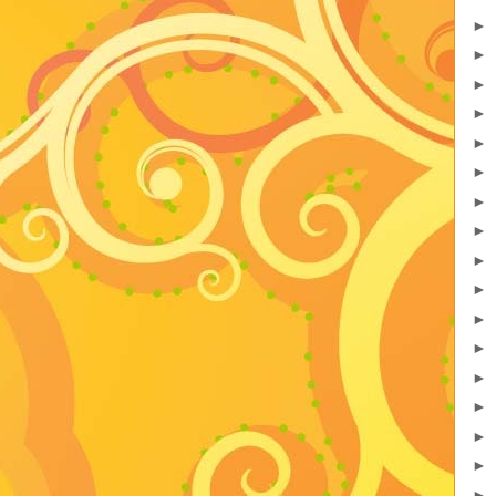
►
►
►
►
►
►
►
►
►
►
►
►
►
►
►
►
►