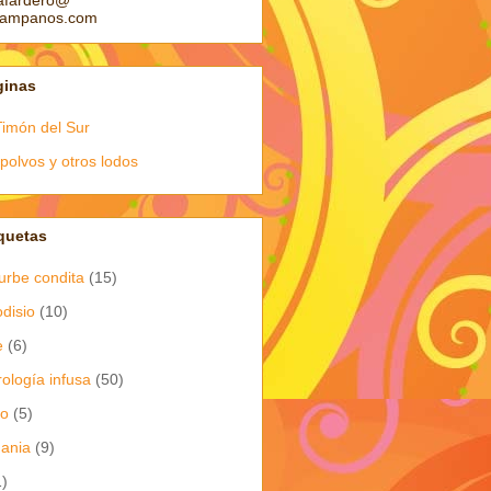
afardero@
pampanos.com
ginas
Timón del Sur
polvos y otros lodos
quetas
urbe condita
(15)
odisio
(10)
e
(6)
rología infusa
(50)
io
(5)
dania
(9)
1)