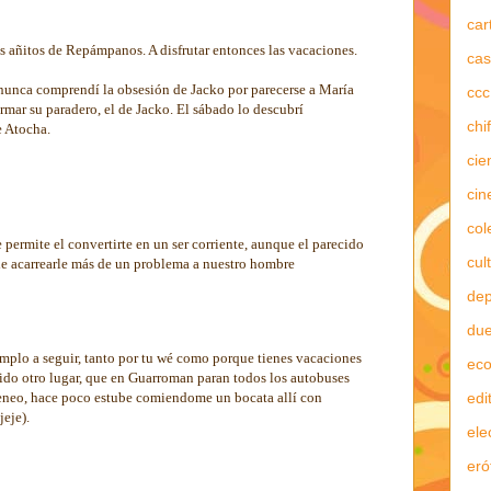
car
s añitos de Repámpanos. A disfrutar entonces las vacaciones.
cas
nunca comprendí la obsesión de Jacko por parecerse a María
ccc
rmar su paradero, el de Jacko. El sábado lo descubrí
chi
e Atocha.
cie
cin
col
 permite el convertirte en un ser corriente, aunque el parecido
cul
ede acarrearle más de un problema a nuestro hombre
dep
due
emplo a seguir, tanto por tu wé como porque tienes vacaciones
ec
gido otro lugar, que en Guarroman paran todos los autobuses
edi
eo, hace poco estube comiendome un bocata allí con
eje).
ele
eró