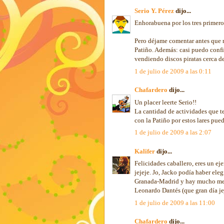
Serio Y. Pérez
dijo...
Enhorabuena por los tres primero
Pero déjame comentar antes que 
Patiño. Además: casi puedo confi
vendiendo discos piratas cerca d
1 de julio de 2009 a las 0:11
Chafardero
dijo...
Un placer leerte Serio!!
La cantidad de actividades que te
con la Patiño por estos lares pu
1 de julio de 2009 a las 2:07
Kalifer
dijo...
Felicidades caballero, eres un ej
jejeje. Jo, Jacko podía haber ele
Granada-Madrid y hay mucho men
Leonardo Dantés (que gran día jej
1 de julio de 2009 a las 11:00
Chafardero
dijo...