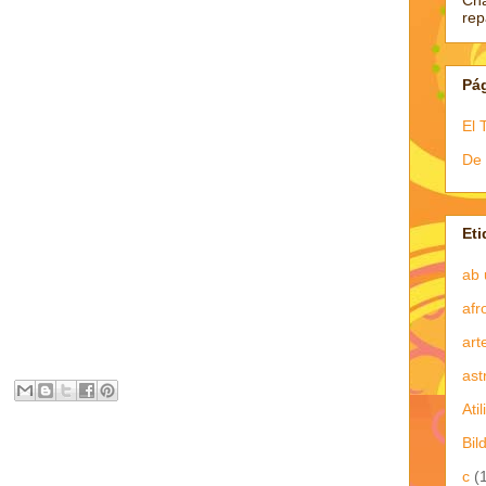
Ch
re
Pá
El 
De 
Eti
ab 
afr
art
ast
Atil
Bil
c
(