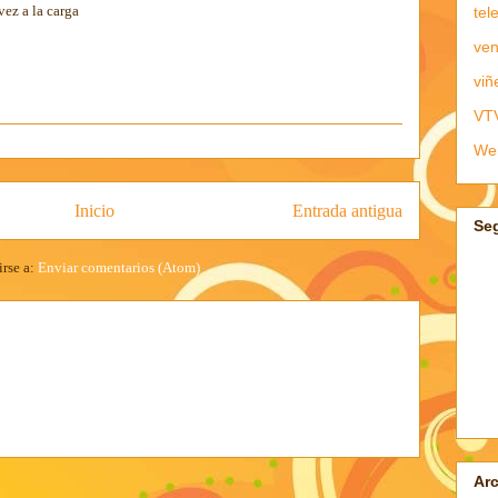
vez a la carga
tel
ven
viñ
VT
We
Inicio
Entrada antigua
Se
irse a:
Enviar comentarios (Atom)
Arc