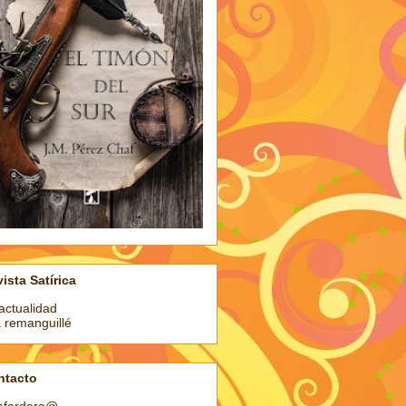
ista Satírica
actualidad
a remanguillé
ntacto