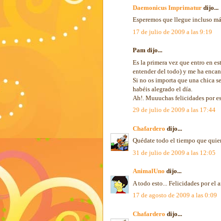
Daemonicus Imprimatur
dijo...
Esperemos que llegue incluso más
17 de julio de 2009 a las 9:19
Pam dijo...
Es la primera vez que entro en es
entender del todo) y me ha encan
Si no os importa que una chica se
habéis alegrado el día.
Ah!. Muuuchas felicidades por es
29 de julio de 2009 a las 17:44
Chafardero
dijo...
Quédate todo el tiempo que quier
31 de julio de 2009 a las 12:05
AnimalUno
dijo...
A todo esto... Felicidades por el
17 de agosto de 2009 a las 0:09
Chafardero
dijo...