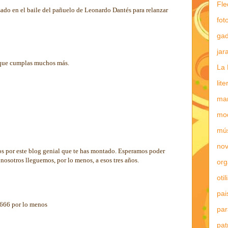
Fle
sado en el baile del pañuelo de Leonardo Dantés para relanzar
fot
gad
jar
 que cumplas muchos más.
La 
lit
mar
mo
mú
nov
os por este blog genial que te has montado. Esperamos poder
 nosotros lleguemos, por lo menos, a esos tres años.
or
otil
pai
s 666 por lo menos
par
pat