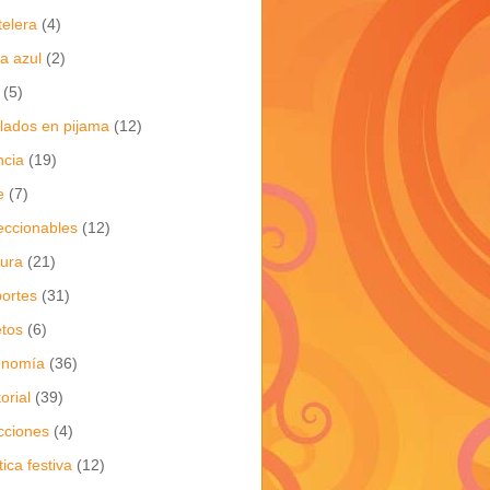
telera
(4)
a azul
(2)
(5)
flados en pijama
(12)
ncia
(19)
e
(7)
eccionables
(12)
tura
(21)
ortes
(31)
tos
(6)
onomía
(36)
torial
(39)
cciones
(4)
tica festiva
(12)