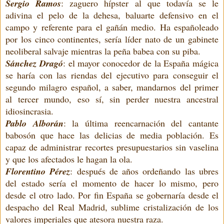
Sergio Ramos
: zaguero hípster al que todavía se le
adivina el pelo de la dehesa, baluarte defensivo en el
campo y referente para el gañán medio. Ha españoleado
por los cinco continentes, sería líder nato de un gabinete
neoliberal salvaje mientras la peña babea con su piba.
Sánchez Dragó
: el mayor conocedor de la España mágica
se haría con las riendas del ejecutivo para conseguir el
segundo milagro español, a saber, mandarnos del primer
al tercer mundo, eso sí, sin perder nuestra ancestral
idiosincrasia.
Pablo Alborán
: la última reencarnación del cantante
babosón que hace las delicias de media población. Es
capaz de administrar recortes presupuestarios sin vaselina
y que los afectados le hagan la ola.
Florentino Pérez
: después de años ordeñando las ubres
del estado sería el momento de hacer lo mismo, pero
desde el otro lado. Por fin España se gobernaría desde el
despacho del Real Madrid, sublime cristalización de los
valores imperiales que atesora nuestra raza.