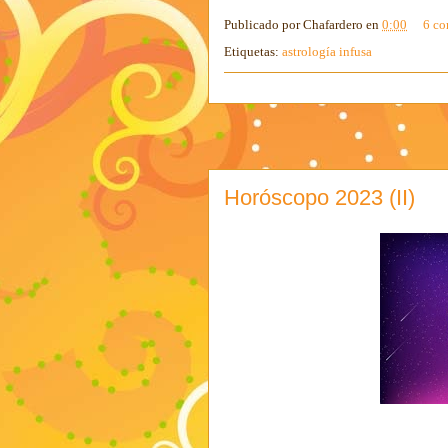
Publicado por
Chafardero
en
0:00
6 co
Etiquetas:
astrología infusa
Horóscopo 2023 (II)