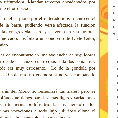
a trituradora. Mandar tercetos encadenados por
►
nte el otro sexo.
►
 túnel carpiano por el reiterado movimiento en el
►
de la barra, pudiendo verse afectada la función
►
hofas en gravedad cero y su venta en restaurantes
▼
mercado. Invítala a un concierto de Ojete Calor,
stico.
des de encontrarte en una avalancha de seguidores
ar desde el jacuzzi cuatro días cada dos semanas y
ede ser muy estresante. Lo de la góndola por
lado O sole mio no enamora si no va acompañado
anís del Mono no remediará tus males, pero se
lfato que tienes para las más ligeras variaciones
s a tu hernia podrías triunfar invirtiendo en los
unas vacaciones a todo lujo julurioso allana el
lquier alma sensible al materialismo.