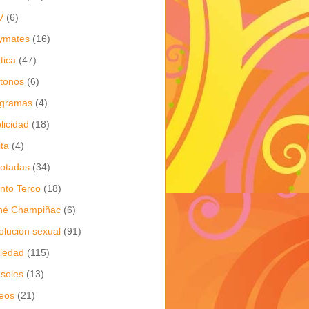
V
(6)
ymates
(16)
ítica
(47)
itonos
(6)
ogramas
(4)
licidad
(18)
ita
(4)
jotadas
(34)
nto Terco
(18)
né Champiñac
(6)
olución sexual
(91)
iedad
(115)
soles
(13)
eos
(21)