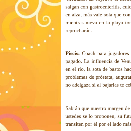
salgan con gastroenteritis, cui
en alza, más vale sola que con
mientras nieva en la playa ton
reprocharán.
Piscis:
Coach para jugadores 
pagado. La influencia de Venu
en el río, la sota de bastos h
problemas de próstata, augura
no adelgaza si al bajarlas te c
Sabrán que nuestro margen de e
ustedes se lo proponen, su fut
transiten por él por el lado má