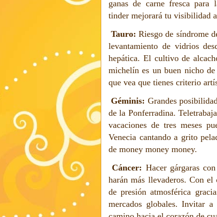
ganas de carne fresca para l
tinder mejorará tu visibilidad a
Tauro:
Riesgo de síndrome de
levantamiento de vidrios des
hepática. El cultivo de alcac
michelín es un buen nicho de 
que vea que tienes criterio artí
Géminis:
Grandes posibilida
de la Ponferradina. Teletrabaj
vacaciones de tres meses pu
Venecia cantando a grito pe
de money money money.
Cáncer:
Hacer gárgaras con 
harán más llevaderos. Con el o
de presión atmosférica gracia
mercados globales. Invitar a 
camino hacia el corazón de cua