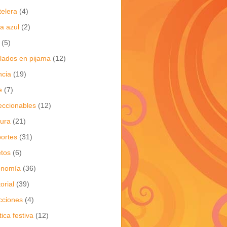
telera
(4)
a azul
(2)
(5)
flados en pijama
(12)
ncia
(19)
e
(7)
eccionables
(12)
tura
(21)
ortes
(31)
tos
(6)
onomía
(36)
torial
(39)
cciones
(4)
tica festiva
(12)