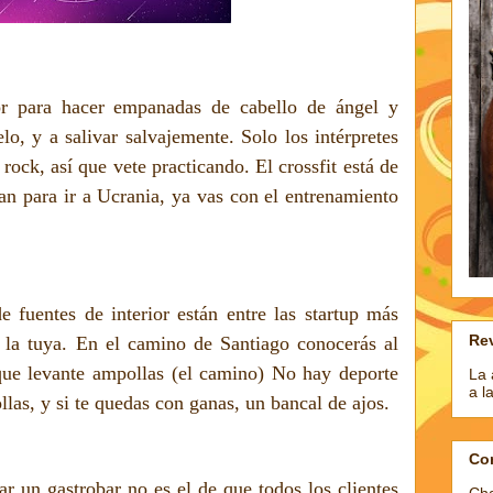
r para hacer empanadas de cabello de ángel y
elo, y a salivar salvajemente. Solo los intérpretes
rock, así que vete practicando. El crossfit está de
tan para ir a Ucrania, ya vas con el entrenamiento
e fuentes de interior están entre las startup más
Rev
 la tuya. En el camino de Santiago conocerás al
ue levante ampollas (el camino) No hay deporte
La 
a l
las, y si te quedas con ganas, un bancal de ajos.
Co
ar un gastrobar no es el de que todos los clientes