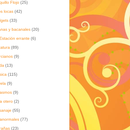
quillo Flojo
(25)
os locas
(42)
gets
(33)
anas y bacanales
(20)
Estación errante
(6)
eratura
(89)
cianos
(9)
da
(13)
sica
(115)
ela
(9)
gasmos
(9)
ia otero
(2)
sanaje
(55)
anormales
(77)
rañas
(23)