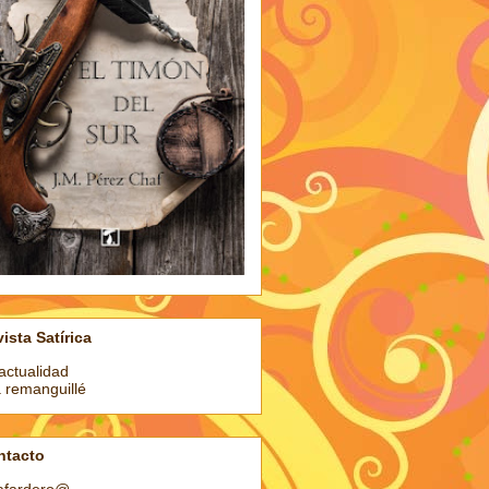
ista Satírica
actualidad
a remanguillé
ntacto