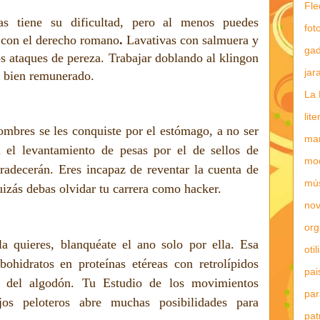
Fle
cas tiene su dificultad, pero al menos puedes
fot
a con el derecho romano
.
Lavativas con salmuera y
gad
los ataques de pereza. Trabajar doblando al klingon
jar
y bien remunerado.
La 
lit
ombres se les conquiste por el estómago, a no ser
mar
 el levantamiento de pesas por el de sellos de
mo
gradecerán. Eres incapaz de reventar la cuenta de
mú
izás debas olvidar tu carrera como hacker.
nov
or
a quieres, blanquéate el ano solo por ella. Esa
otil
bohidratos en proteínas etéreas con retrolípidos
pai
a del algodón. Tu Estudio de los movimientos
par
jos peloteros abre muchas posibilidades para
pat