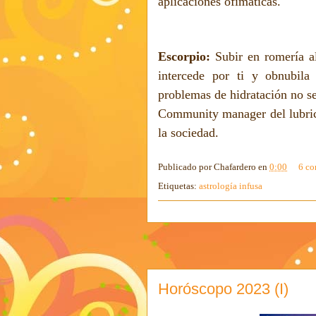
aplicaciones ofimáticas.
Escorpio:
Subir en romería al
intercede por ti y obnubila
problemas de hidratación no se
Community manager del lubrican
la sociedad.
Publicado por
Chafardero
en
0:00
6 co
Etiquetas:
astrología infusa
Horóscopo 2023 (I)