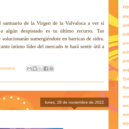
PB
pla
 santuario de la Virgen de la Valvaloca a ver si
pol
 a algún despistado es tu último recurso. Tus
pol
 solucionarán sumergiéndote en barricas de sidra.
pr
te íntimo líder del mercado te hará sentir útil a
pub
put
mentarios
qui
Qui
Re
rev
lunes, 28 de noviembre de 2022
soc
son
teb