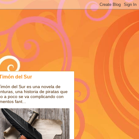
 Timón del Sur
Timón del Sur es una novela de
nturas, una historia de piratas que
o a poco se va complicando con
mentos fant...