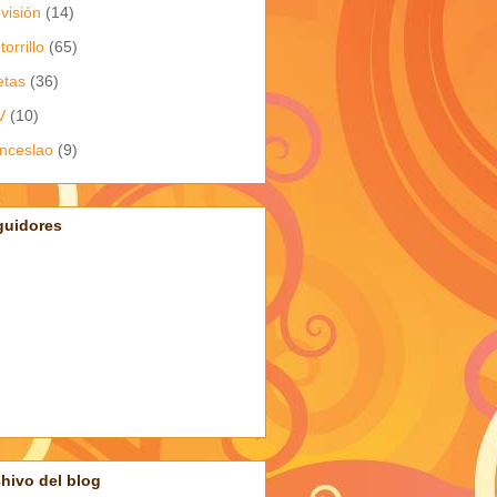
evisión
(14)
torrillo
(65)
etas
(36)
V
(10)
nceslao
(9)
guidores
hivo del blog