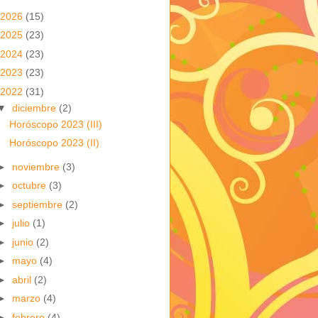
2026
(15)
2025
(23)
2024
(23)
2023
(23)
2022
(31)
▼
diciembre
(2)
Horóscopo 2023 (III)
Horóscopo 2023 (II)
►
noviembre
(3)
►
octubre
(3)
►
septiembre
(2)
►
julio
(1)
►
junio
(2)
►
mayo
(4)
►
abril
(2)
►
marzo
(4)
►
febrero
(4)