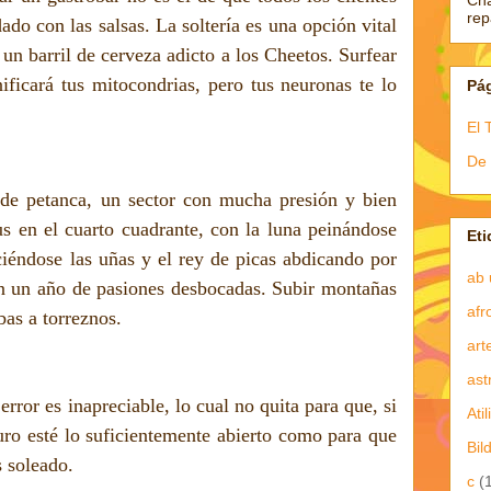
Ch
re
dado con las salsas. La soltería es una opción vital
 un barril de cerveza adicto a los Cheetos. Surfear
ificará tus mitocondrias, pero tus neuronas te lo
Pá
El 
De 
de petanca, un sector con mucha presión y bien
s en el cuarto cuadrante, con la luna peinándose
Eti
aciéndose las uñas y el rey de picas abdicando por
ab 
n un año de pasiones desbocadas. Subir montañas
afr
ebas a torreznos.
art
ast
rror es inapreciable, lo cual no quita para que, si
Atil
uro esté lo suficientemente abierto como para que
Bil
s soleado.
c
(