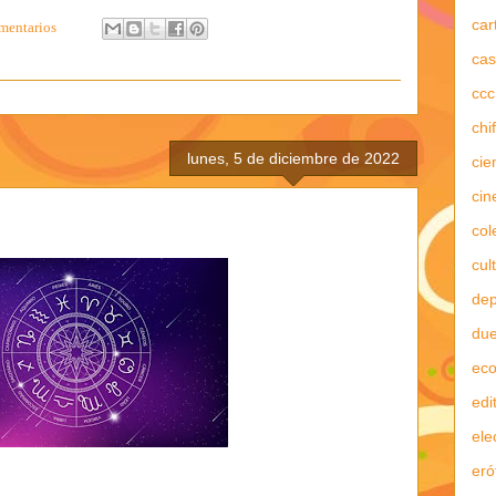
car
mentarios
cas
ccc
chi
lunes, 5 de diciembre de 2022
cie
cin
col
cul
dep
due
ec
edi
ele
eró