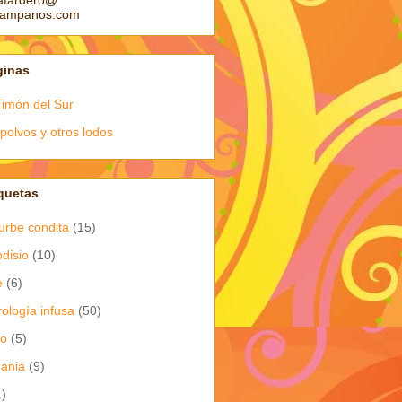
afardero@
pampanos.com
ginas
Timón del Sur
polvos y otros lodos
quetas
urbe condita
(15)
odisio
(10)
e
(6)
rología infusa
(50)
io
(5)
dania
(9)
1)