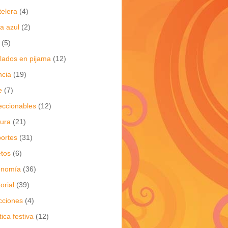
telera
(4)
a azul
(2)
(5)
flados en pijama
(12)
ncia
(19)
e
(7)
eccionables
(12)
tura
(21)
ortes
(31)
tos
(6)
onomía
(36)
torial
(39)
cciones
(4)
tica festiva
(12)