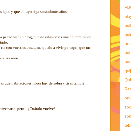
PB
 lejos y que el tuyo siga sacándonos años.
pla
pol
pol
ta peazo web (o blog, que de estas cosas una no termina de
tado.
pr
 ría con vuestras cosas, me quedo a vivir por aquí, que me
pub
os tres años.
put
qui
Qui
as que habitaciones libres hay de sobra y risas también.
Re
rev
soc
 aniversario, pero... ¿Cuándo vuelve?
son
teb