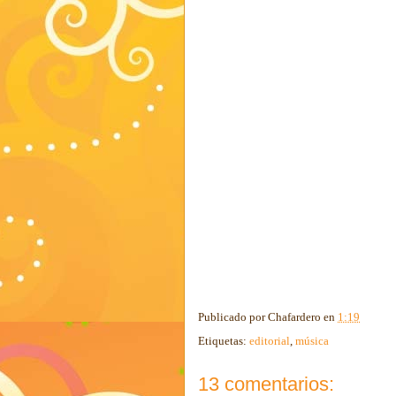
Publicado por
Chafardero
en
1:19
Etiquetas:
editorial
,
música
13 comentarios: