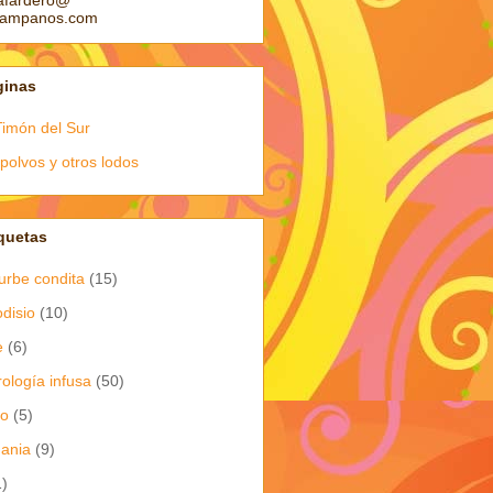
afardero@
pampanos.com
ginas
Timón del Sur
polvos y otros lodos
quetas
urbe condita
(15)
odisio
(10)
e
(6)
rología infusa
(50)
io
(5)
dania
(9)
1)