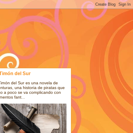
 Timón del Sur
Timón del Sur es una novela de
nturas, una historia de piratas que
o a poco se va complicando con
mentos fant...