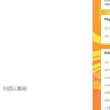
Ch
re
Pá
El 
De 
Eti
ab 
afr
art
ast
Atil
Bil
c
(