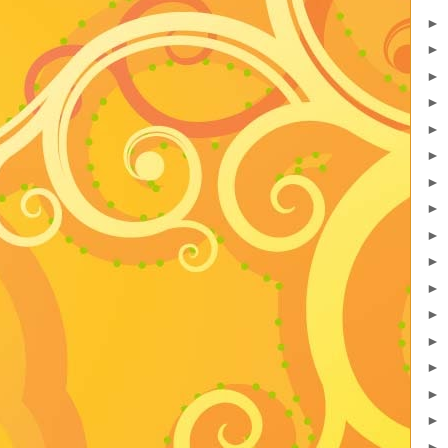
►
►
►
►
►
►
►
►
►
►
►
►
►
►
►
►
►