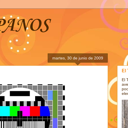
PANOS
martes, 30 de junio de 2009
El
El 
ave
poc
ele