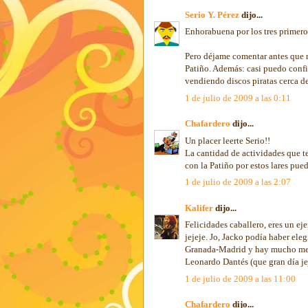
Serio Y. Pérez
dijo...
Enhorabuena por los tres primero
Pero déjame comentar antes que 
Patiño. Además: casi puedo confi
vendiendo discos piratas cerca d
1 de julio de 2009 a las 0:11
Chafardero
dijo...
Un placer leerte Serio!!
La cantidad de actividades que te
con la Patiño por estos lares pu
1 de julio de 2009 a las 2:07
Kalifer
dijo...
Felicidades caballero, eres un ej
jejeje. Jo, Jacko podía haber ele
Granada-Madrid y hay mucho men
Leonardo Dantés (que gran día jej
1 de julio de 2009 a las 11:00
Chafardero
dijo...