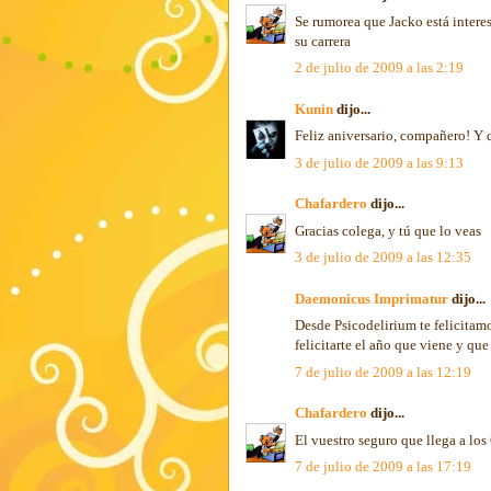
Se rumorea que Jacko está intere
su carrera
2 de julio de 2009 a las 2:19
Kunin
dijo...
Feliz aniversario, compañero! Y
3 de julio de 2009 a las 9:13
Chafardero
dijo...
Gracias colega, y tú que lo veas
3 de julio de 2009 a las 12:35
Daemonicus Imprimatur
dijo...
Desde Psicodelirium te felicitam
felicitarte el año que viene y que
7 de julio de 2009 a las 12:19
Chafardero
dijo...
El vuestro seguro que llega a lo
7 de julio de 2009 a las 17:19