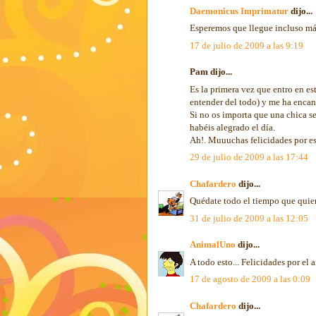
Daemonicus Imprimatur
dijo...
Esperemos que llegue incluso más
17 de julio de 2009 a las 9:19
Pam dijo...
Es la primera vez que entro en es
entender del todo) y me ha encan
Si no os importa que una chica se
habéis alegrado el día.
Ah!. Muuuchas felicidades por es
29 de julio de 2009 a las 17:44
Chafardero
dijo...
Quédate todo el tiempo que quier
31 de julio de 2009 a las 12:05
AnimalUno
dijo...
A todo esto... Felicidades por el
17 de agosto de 2009 a las 0:09
Chafardero
dijo...