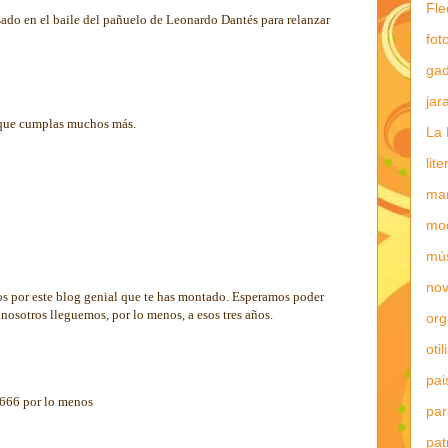
Fle
sado en el baile del pañuelo de Leonardo Dantés para relanzar
fot
gad
jar
 que cumplas muchos más.
La 
lit
mar
mo
mú
nov
os por este blog genial que te has montado. Esperamos poder
 nosotros lleguemos, por lo menos, a esos tres años.
or
otil
pai
s 666 por lo menos
par
pat