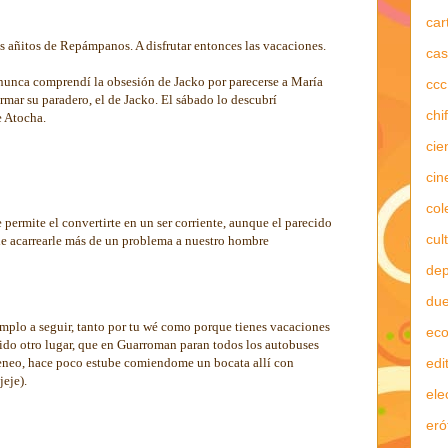
car
s añitos de Repámpanos. A disfrutar entonces las vacaciones.
cas
nunca comprendí la obsesión de Jacko por parecerse a María
ccc
rmar su paradero, el de Jacko. El sábado lo descubrí
chi
e Atocha.
cie
cin
col
 permite el convertirte en un ser corriente, aunque el parecido
cul
ede acarrearle más de un problema a nuestro hombre
dep
due
emplo a seguir, tanto por tu wé como porque tienes vacaciones
ec
gido otro lugar, que en Guarroman paran todos los autobuses
edi
eo, hace poco estube comiendome un bocata allí con
eje).
ele
eró