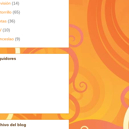
evisión
(14)
torrillo
(65)
etas
(36)
V
(10)
nceslao
(9)
guidores
hivo del blog