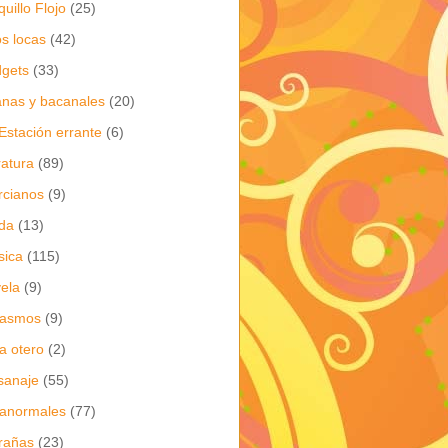
quillo Flojo
(25)
os locas
(42)
gets
(33)
anas y bacanales
(20)
Estación errante
(6)
eratura
(89)
cianos
(9)
da
(13)
sica
(115)
ela
(9)
gasmos
(9)
ia otero
(2)
sanaje
(55)
anormales
(77)
rañas
(23)