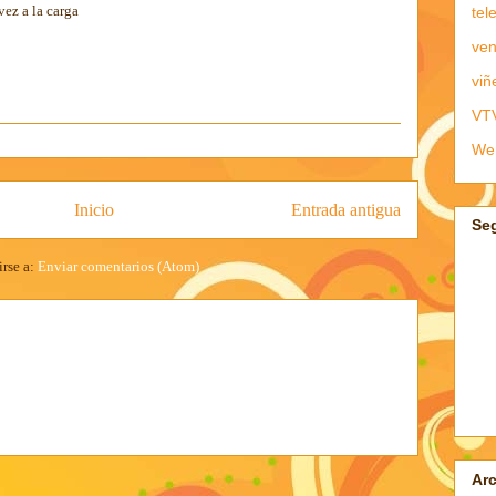
vez a la carga
tel
ven
viñ
VT
We
Inicio
Entrada antigua
Se
irse a:
Enviar comentarios (Atom)
Arc