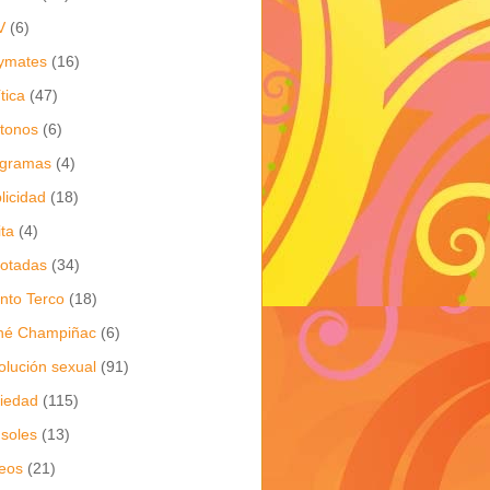
V
(6)
ymates
(16)
ítica
(47)
itonos
(6)
ogramas
(4)
licidad
(18)
ita
(4)
jotadas
(34)
nto Terco
(18)
né Champiñac
(6)
olución sexual
(91)
iedad
(115)
soles
(13)
eos
(21)