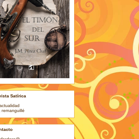
ista Satírica
actualidad
a remanguillé
ntacto