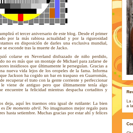
cumplirá el tercer aniversario de este blog. Desde el primer
ado por la más rabiosa actualidad y por la rigurosidad
estamos en disposición de darles una exclusiva mundial,
 se esconde tras la muerte de Jacko.
uió colarse en Neverland disfrazado de niño perdido,
ado no es más que un montaje de Michael para zafarse de
mores insidiosos que últimamente le perseguían. Gracias a
na nueva vida lejos de los oropeles de la fama. Informa
 que Jackson ha cogido un bar en
traspaso en Guarromán,
de recuperar el trato con la gente corriente y perfeccionar
e le viene de antiguo pero que últimamente tenía algo
 encuentre la felicidad mientras despacha cortaditos y
Rev
La 
os deja, aquí les traemos otra igual de rutilante: La bien
a l
e es
De momento abril
. No imaginamos mejor regalo para
res hasta setiembre. Muchas gracias por estar ahí y felices
Co