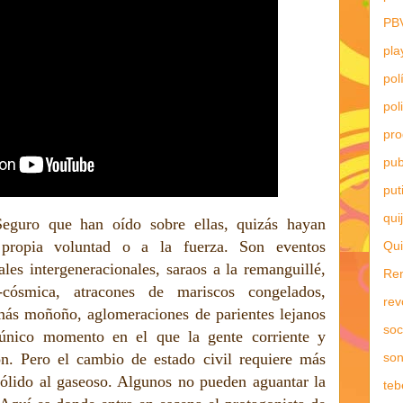
PB
pla
pol
pol
pr
pub
put
qui
eguro que han oído sobre ellas, quizás hayan
 propia voluntad o a la fuerza. Son eventos
Qui
ales intergeneracionales, saraos a la remanguillé,
Re
cósmica, atracones de mariscos congelados,
rev
ás moñoño, aglomeraciones de parientes lejanos
soc
 único momento en el que la gente corriente y
son
ón. Pero el cambio de estado civil requiere más
sólido al gaseoso. Algunos no pueden aguantar la
teb