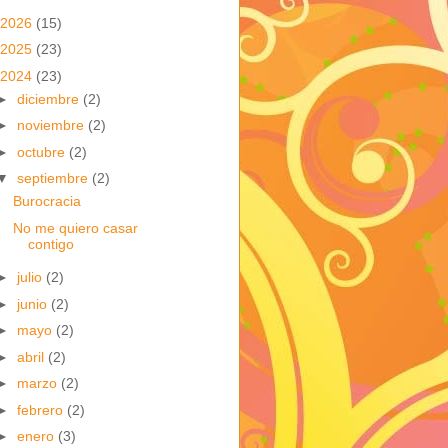
2026
(15)
2025
(23)
2024
(23)
►
diciembre
(2)
►
noviembre
(2)
►
octubre
(2)
▼
septiembre
(2)
Burocracia
No me quiero casar
contigo
►
julio
(2)
►
junio
(2)
►
mayo
(2)
►
abril
(2)
►
marzo
(2)
►
febrero
(2)
►
enero
(3)