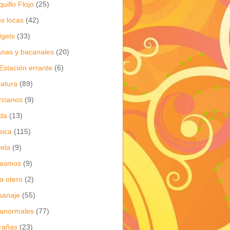
quillo Flojo
(25)
os locas
(42)
gets
(33)
anas y bacanales
(20)
Estación errante
(6)
eratura
(89)
cianos
(9)
da
(13)
sica
(115)
ela
(9)
gasmos
(9)
ia otero
(2)
sanaje
(55)
anormales
(77)
rañas
(23)