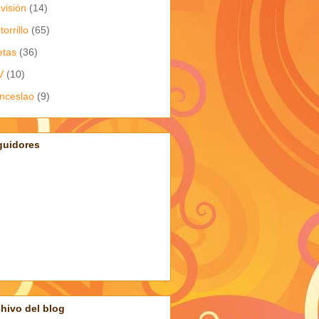
evisión
(14)
torrillo
(65)
etas
(36)
V
(10)
nceslao
(9)
guidores
hivo del blog