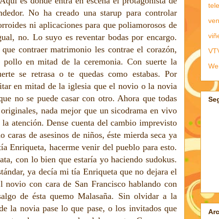
 Aquí es donde entra en escena el protagonista de
tel
ndedor. No ha creado una starup para controlar
ven
rroides ni aplicaciones para que poliamorosos de
viñ
gual, no. Lo suyo es reventar bodas por encargo.
n que contraer matrimonio les contrae el corazón,
VT
 pollo en mitad de la ceremonia. Con suerte la
We
erte se retrasa o te quedas como estabas. Por
tar en mitad de la iglesia que el novio o la novia
que no se puede casar con otro. Ahora que todas
Se
 originales, nada mejor que un sicodrama en vivo
r la atención. Dense cuenta del cambio imprevisto
o caras de asesinos de niños, éste mierda seca ya
 tía Enriqueta, hacerme venir del pueblo para esto.
ata, con lo bien que estaría yo haciendo sudokus.
ándar, ya decía mi tía Enriqueta que no dejara el
 El novio con cara de San Francisco hablando con
 salgo de ésta quemo Malasaña. Sin olvidar a la
de la novia pase lo que pase, o los invitados que
Arc