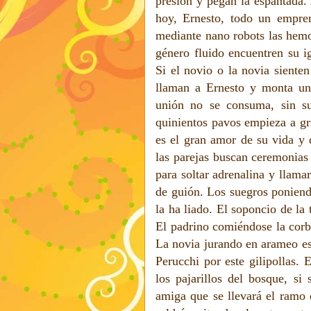
presión y pegan la espantada.
hoy, Ernesto, todo un empre
mediante nano robots las hemo
género fluido encuentren su i
Si el novio o la novia siente
llaman a Ernesto y monta un
unión no se consuma, sin su
quinientos pavos empieza a gri
es el gran amor de su vida y 
las parejas buscan ceremonias
para soltar adrenalina y llama
de guión. Los suegros poniend
la ha liado. El soponcio de la
El padrino comiéndose la corb
La novia jurando en arameo est
Perucchi por este gilipollas.
los pajarillos del bosque, si
amiga que se llevará el ramo 