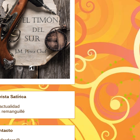
ista Satírica
actualidad
a remanguillé
ntacto