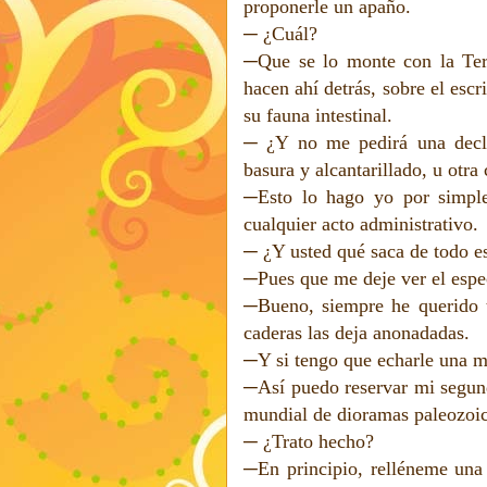
proponerle un apaño.
─
¿Cuál?
─Que se lo monte con la Tere 
hacen ahí detrás, sobre el escr
su fauna intestinal.
─ ¿Y no me pedirá una decla
basura y alcantarillado, u otra
─Esto lo hago yo por simple
cualquier acto administrativo.
─ ¿Y usted qué saca de todo e
─Pues que me deje ver el espe
─Bueno, siempre he querido t
caderas las deja anonadadas.
─Y si tengo que echarle una ma
─Así puedo reservar mi segund
mundial de dioramas paleozoic
─ ¿Trato hecho?
─En principio, relléneme una 