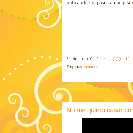
indicando los pasos a dar y la
Publicado por
Chafardero
en
0:00
10 c
Etiquetas:
literatura
No me quiero casar co