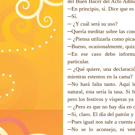
del Buen Hacer del Acto Admin
─En principio, sí. Dice que es
─Sí.
─ ¿Y cuál será su uso?
─Quería meditar sobre las cond
─ ¿Piensa utilizarla como pic
─Bueno, ocasionalmente, quizá
─En ese caso debo informa
particular.
─ ¿Qué quiere, una declaració
mientras estemos en la cama?
─No hará falta tanto. Aquí le
natural, esta sería la tasa. Si
pero los festivos y vísperas ya
─ ¿Pero es que no hay día en q
─Si, claro. El día del patrón y
─Pues igual nos sale a cuenta e
─No se lo aconsejo, ni ven