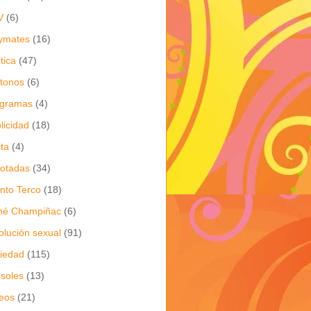
V
(6)
ymates
(16)
ítica
(47)
itonos
(6)
ogramas
(4)
licidad
(18)
ita
(4)
jotadas
(34)
nto Terco
(18)
né Champiñac
(6)
olución sexual
(91)
iedad
(115)
soles
(13)
eos
(21)