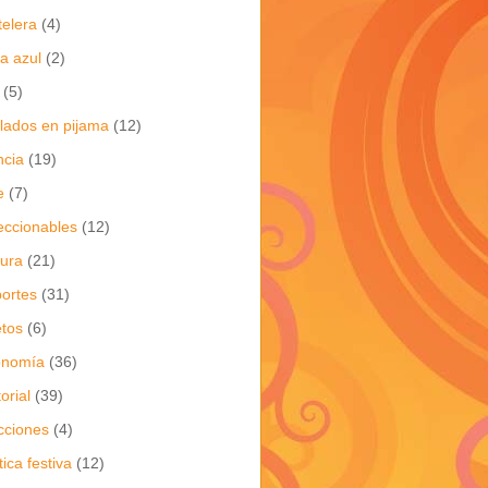
telera
(4)
a azul
(2)
(5)
flados en pijama
(12)
ncia
(19)
e
(7)
eccionables
(12)
tura
(21)
ortes
(31)
tos
(6)
onomía
(36)
torial
(39)
cciones
(4)
tica festiva
(12)