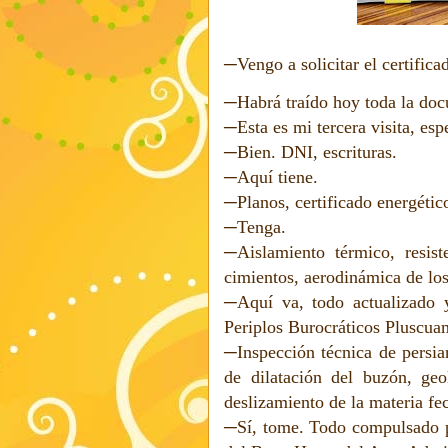
─Vengo a solicitar el certifica
─Habrá traído hoy toda la do
─Esta es mi tercera visita, esp
─Bien. DNI, escrituras.
─Aquí tiene.
─Planos, certificado energétic
─Tenga.
─Aislamiento térmico, resist
cimientos, aerodinámica de los
─Aquí va, todo actualizado y
Periplos Burocráticos Pluscua
─Inspección técnica de persia
de dilatación del buzón, geo
deslizamiento de la materia feca
─Sí, tome. Todo compulsado po