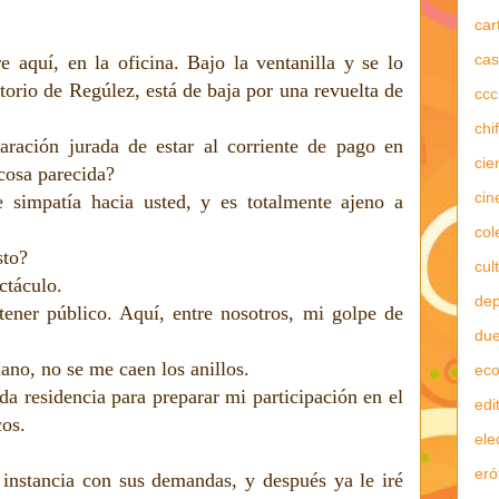
car
cas
aquí, en la oficina. Bajo la ventanilla y se lo
itorio de Regúlez, está de baja por una revuelta de
ccc
chi
ración jurada de estar al corriente de pago en
cie
 cosa parecida?
cin
 simpatía hacia usted, y es totalmente ajeno a
col
sto?
cul
ctáculo.
dep
ener público. Aquí, entre nosotros, mi golpe de
due
no, no se me caen los anillos.
ec
a residencia para preparar mi participación en el
edi
os.
ele
eró
instancia con sus demandas, y después ya le iré