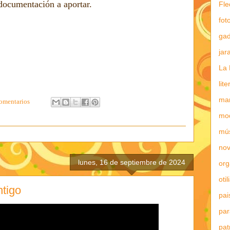
 documentación a aportar.
Fle
fot
gad
jar
La 
lit
mar
omentarios
mo
mú
nov
lunes, 16 de septiembre de 2024
or
otil
ntigo
pai
par
pat