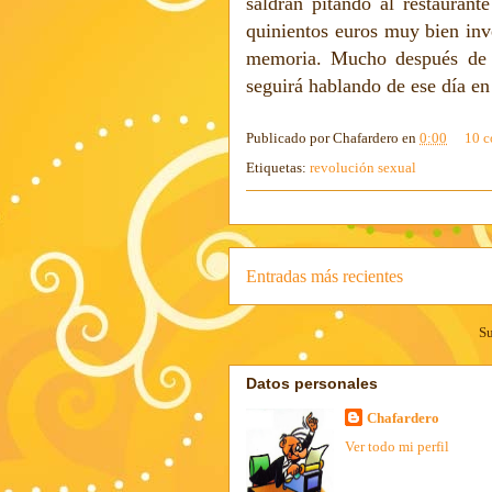
saldrán pitando al restauran
quinientos euros muy bien inve
memoria. Mucho después de q
seguirá hablando de ese día en
Publicado por
Chafardero
en
0:00
10 c
Etiquetas:
revolución sexual
Entradas más recientes
Su
Datos personales
Chafardero
Ver todo mi perfil