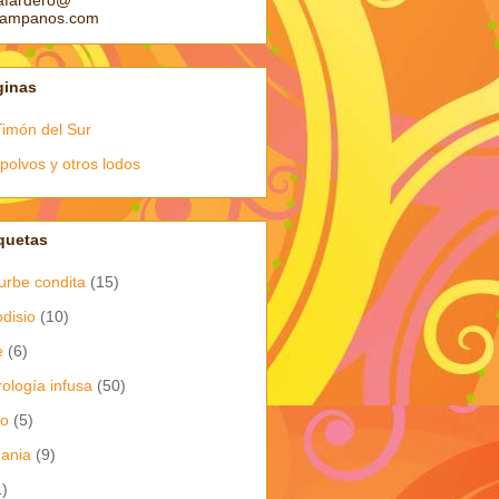
afardero@
pampanos.com
ginas
Timón del Sur
polvos y otros lodos
quetas
urbe condita
(15)
odisio
(10)
e
(6)
rología infusa
(50)
io
(5)
dania
(9)
1)