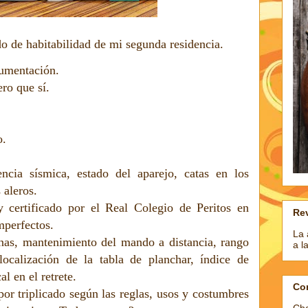
do de habitabilidad de mi segunda residencia.
cumentación.
ero que sí.
o.
encia sísmica, estado del aparejo, catas en los
 aleros.
 certificado por el Real Colegio de Peritos en
Rev
mperfectos.
La 
nas, mantenimiento del mando a distancia, rango
a l
localización de la tabla de planchar, índice de
l en el retrete.
Co
r triplicado según las reglas, usos y costumbres