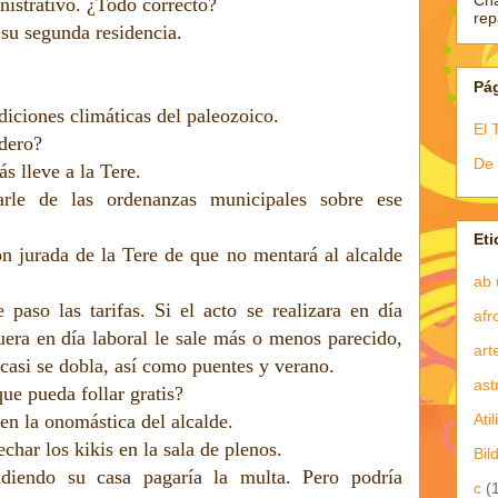
Ch
istrativo. ¿Todo correcto?
re
 su segunda residencia.
Pá
iciones climáticas del paleozoico.
El 
adero?
De 
s lleve a la Tere.
rle de las ordenanzas municipales sobre ese
Eti
n jurada de la Tere de que no mentará al alcalde
ab 
 paso las tarifas. Si el acto se realizara en día
afr
 fuera en día laboral le sale más o menos parecido,
art
 casi se dobla, así como puentes y verano.
ast
ue pueda follar gratis?
Atil
 en la onomástica del alcalde.
char los kikis en la sala de plenos.
Bil
diendo su casa pagaría la multa. Pero podría
c
(