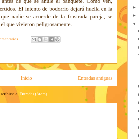
te antes de que se anule el banquete. Como ven,
►
rtidos. El intento de bodorrio dejará huella en la
►
ue nadie se acuerde de la frustrada pareja, se
▼
 el que vivieron peligrosamente.
omentarios
Inicio
Entradas antiguas
scribirse a:
Entradas (Atom)