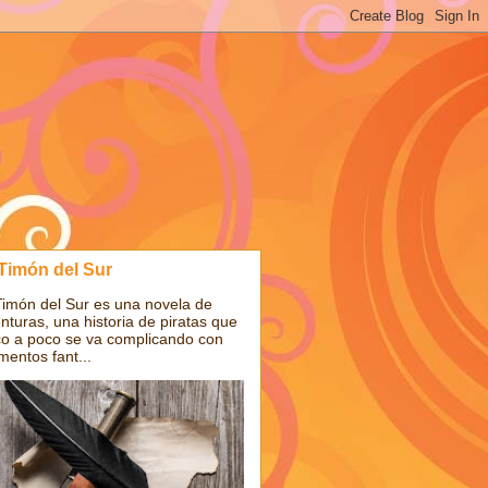
 Timón del Sur
Timón del Sur es una novela de
nturas, una historia de piratas que
o a poco se va complicando con
mentos fant...