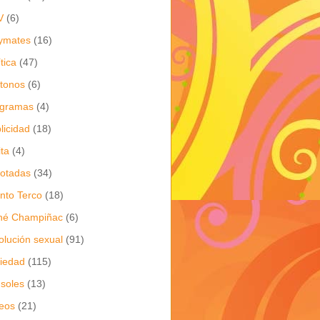
V
(6)
ymates
(16)
ítica
(47)
itonos
(6)
ogramas
(4)
licidad
(18)
ita
(4)
jotadas
(34)
nto Terco
(18)
né Champiñac
(6)
olución sexual
(91)
iedad
(115)
soles
(13)
eos
(21)