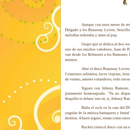
Aunque con unos meses de retr
Delgado y los Runaway Lovers. Sencillo d
melodías redondas y amor al pop.
Grupo que se dedica al doo woo
uno de sus muchos valedores,
Juan de P
van desde los Belmonts a los Ramones, 
mismos.
Abre el disco Runaway Lovers, 
Corazones solitarios, luces viajeras, letr
de verano, amores volanderos, todo envue
Siguen con Johnny Ramone, g
justamente homenajeado. “Ya no dispar
flequillo te delata/ eres tú, si, Johnny R
Baila el rock en la cara del D
yugular de la música barraquera y bruta
derriten. A buen seguro, temas como estos 
Rocker
cierra el disco con un 