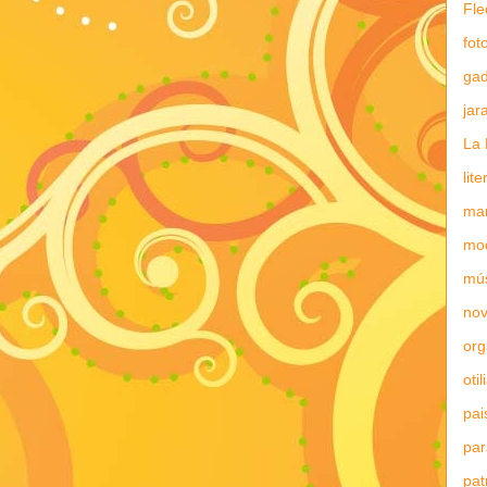
Fle
fot
gad
jar
La 
lit
mar
mo
mú
nov
or
otil
pai
par
pat