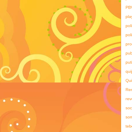
PB
pla
pol
pol
pr
pub
put
qui
Qui
Re
rev
soc
son
teb