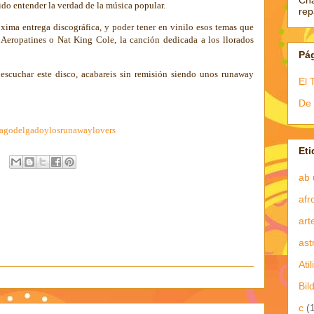
Ch
do entender la verdad de la música popular.
re
xima entrega discográfica, y poder tener en vinilo esos temas que
s Aeropatines o Nat King Cole, la canción dedicada a los llorados
Pá
 escuchar este disco, acabareis sin remisión siendo unos runaway
El 
De 
iagodelgadoylosrunawaylovers
Eti
ab 
afr
art
ast
Atil
Bil
c
(