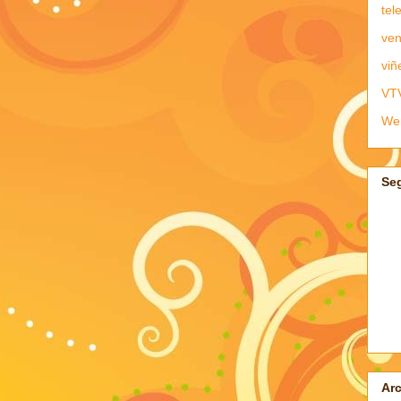
tel
ven
viñ
VT
We
Se
Arc