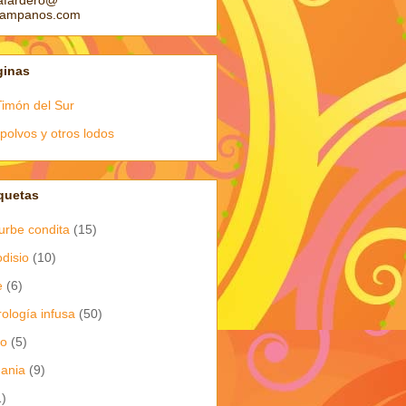
afardero@
pampanos.com
ginas
Timón del Sur
polvos y otros lodos
quetas
urbe condita
(15)
odisio
(10)
e
(6)
rología infusa
(50)
io
(5)
dania
(9)
1)