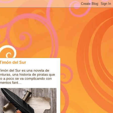
 Timón del Sur
Timón del Sur es una novela de
nturas, una historia de piratas que
o a poco se va complicando con
mentos fant...