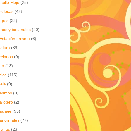
quillo Flojo
(25)
os locas
(42)
gets
(33)
anas y bacanales
(20)
Estación errante
(6)
eratura
(89)
cianos
(9)
da
(13)
sica
(115)
ela
(9)
gasmos
(9)
ia otero
(2)
sanaje
(55)
anormales
(77)
rañas
(23)