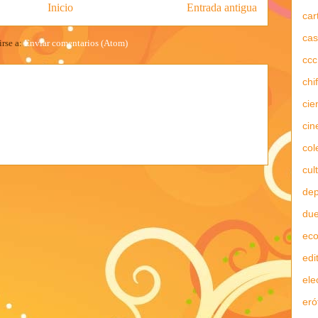
Inicio
Entrada antigua
car
cas
irse a:
Enviar comentarios (Atom)
ccc
chi
cie
cin
col
cul
dep
due
ec
edi
ele
eró