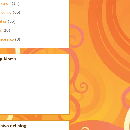
evisión
(14)
torrillo
(65)
etas
(36)
V
(10)
nceslao
(9)
guidores
hivo del blog