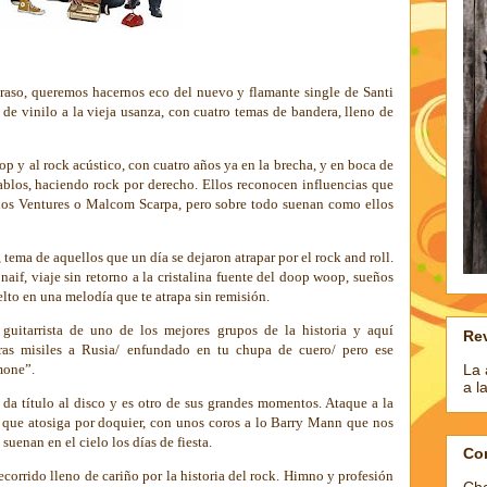
aso, queremos hacernos eco del nuevo y flamante single de Santi
e vinilo a la vieja usanza, con cuatro temas de bandera, lleno de
p y al rock acústico, con cuatro años ya en la brecha, y en boca de
ablos, haciendo rock por derecho. Ellos reconocen influencias que
los Ventures o
Malcom Scarpa, pero sobre todo suenan como ellos
tema de aquellos que un día se dejaron atrapar por el rock and roll.
a naif, viaje sin retorno a la cristalina fuente del doop woop, sueños
lto en una melodía que te atrapa sin remisión.
uitarrista de uno de los mejores grupos de la historia y aquí
Rev
as misiles a Rusia/ enfundado en tu chupa de cuero/ pero ese
La 
amone”.
a l
J da título al disco y es otro de sus grandes momentos. Ataque a la
l que atosiga por doquier, con unos coros a lo Barry Mann que nos
suenan en el cielo los días de fiesta.
Co
recorrido lleno de cariño por la historia del rock. Himno y profesión