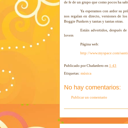
de fe de un grupo que como pocos ha sabi
Ya esperamos con ardor su pró
nos regalan en directo, versiones de lo
Boggie Punkers y tantas y tantas otras.
Estáis advertidos, después de
lovers
Página web:
http://www.myspace.com/sant
Publicado por
Chafardero
en
1:43
Etiquetas:
música
No hay comentarios:
Publicar un comentario