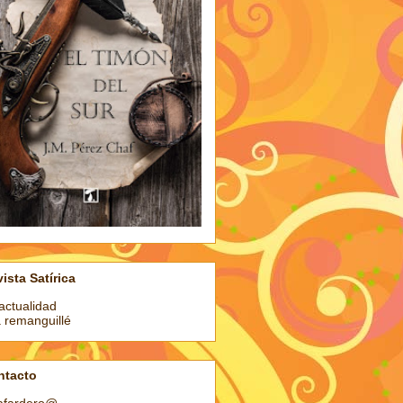
ista Satírica
actualidad
a remanguillé
ntacto