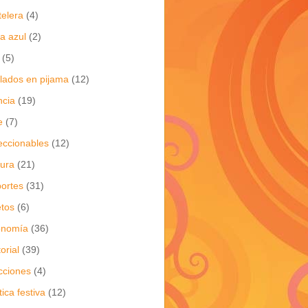
telera
(4)
a azul
(2)
(5)
flados en pijama
(12)
ncia
(19)
e
(7)
eccionables
(12)
tura
(21)
ortes
(31)
tos
(6)
onomía
(36)
torial
(39)
cciones
(4)
tica festiva
(12)