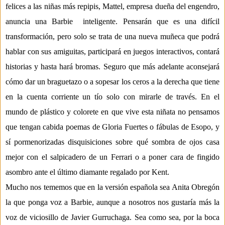
felices a las niñas más
repipis
,
Mattel
, empresa dueña del engendro
,
anuncia una Barbie
inteligente
. Pensarán que es una difícil
transformación, pero solo se trata de una
nueva muñeca que podrá
hablar con sus amiguitas, participará en juegos interactivos
, contará
historias y hasta hará bromas
.
Seguro que más adelante aconsejará
cómo dar un
braguetazo
o a sopesar los ceros a la derecha que tiene
en la cuenta corriente
un tío solo con mirarle de través
. En el
mundo de plástico y colorete en que vive esta
ni
ñata
no pensamos
que tengan cabida poemas de Gloria Fuertes o
f
ábulas de
Esopo
, y
sí
pormenorizadas disquisiciones sobre qué sombra de ojos casa
mejor con el salpicadero
de un Ferrari o a poner cara de fingido
asombro ante el último diamante regalado por Kent.
Mucho nos tememos que en la versión española sea Anita Obregón
la que ponga voz a Barbie
, aunque a nosotros nos gustaría más la
voz de
viciosillo
de Javier
Gurruchaga
. Sea como sea, por la boca