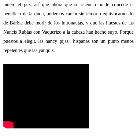
muere el pez, así que ahora que su silencio no le concede el
beneficio
de la duda, podemos cantar sin temor a equivocarno
s lo
de Barbie debe morir de los
Intronautas
, y que las huestes de las
Nancis
Rubias con Vaquerizo a la cabeza han hecho suyo.
Porque
puestos a elegir
, las
nan
cy
pijas
hispanas
son un punto menos
repelentes
que las yanquis.