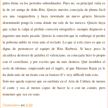
pulso firme en los periodos subordinados. Pues no, su principal valía es
la de ser amiga de doña Rita. Quizás nuestra concejala de pluma fácil
sea una vanguardista y haya inventado un nuevo género literario
denominado pongo la coma donde me sale de las narices. Quizás haya
que echar la culpa al pérfido corrector ortográfico, siempre dispuesto a
jugarnos una mala pasada. Quizás la emoción que la embargó al perder
la poltrona nubló su vista ante el teclado. Lo que sí está claro
es que es
digna de pertenecer al equipo de Rita
Barberá
. Si hace poco la
alcaldesa destrozó de palabra el valenciano, su concejala hizo lo propio
con el castellano, y por escrito que da más dentera. Qué tiemblen el
resto de idiomas, empezando por el inglés, al que Mariano Rajoy ya le
ha dado más de un tiento con su famoso
It´s
very
d
i
fficult
todo esto.
Solo nos queda esperar que
su
sustitu
t
a en
el
Aria de Cultura
de
menos
el cante y
sea al menos capaz de hacer la o con un canuto, pero
tememos que
se
a
en vano
.
Chafardero
en
0:00