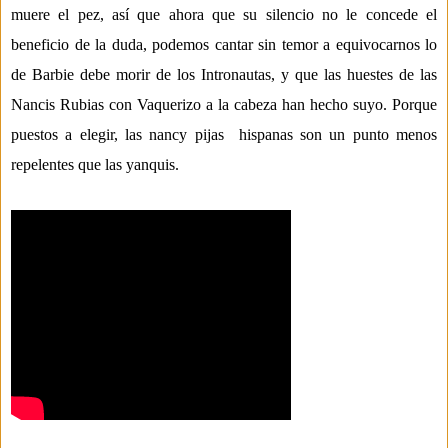
muere el pez, así que ahora que su silencio no le concede el
beneficio
de la duda, podemos cantar sin temor a equivocarno
s lo
de Barbie debe morir de los
Intronautas
, y que las huestes de las
Nancis
Rubias con Vaquerizo a la cabeza han hecho suyo.
Porque
puestos a elegir
, las
nan
cy
pijas
hispanas
son un punto menos
repelentes
que las yanquis.