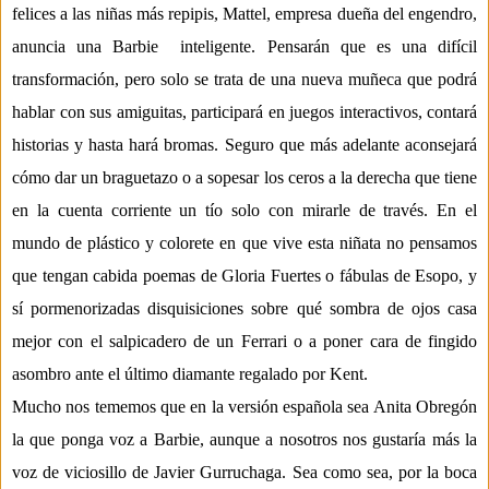
felices a las niñas más
repipis
,
Mattel
, empresa dueña del engendro
,
anuncia una Barbie
inteligente
. Pensarán que es una difícil
transformación, pero solo se trata de una
nueva muñeca que podrá
hablar con sus amiguitas, participará en juegos interactivos
, contará
historias y hasta hará bromas
.
Seguro que más adelante aconsejará
cómo dar un
braguetazo
o a sopesar los ceros a la derecha que tiene
en la cuenta corriente
un tío solo con mirarle de través
. En el
mundo de plástico y colorete en que vive esta
ni
ñata
no pensamos
que tengan cabida poemas de Gloria Fuertes o
f
ábulas de
Esopo
, y
sí
pormenorizadas disquisiciones sobre qué sombra de ojos casa
mejor con el salpicadero
de un Ferrari o a poner cara de fingido
asombro ante el último diamante regalado por Kent.
Mucho nos tememos que en la versión española sea Anita Obregón
la que ponga voz a Barbie
, aunque a nosotros nos gustaría más la
voz de
viciosillo
de Javier
Gurruchaga
. Sea como sea, por la boca