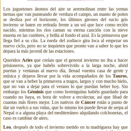
Los juguetones átomos del aire se arremolinan entre las yemas
tiernas que van punteando de verdura el campo, un manto de polen
se desliza por el horizonte, los últimos girones del sucio gris
invierno se baten en retirada frente a un sol que luce como recién
nacido,
mientras los ríos cantan su eterna canción con la nieve
muerta en las cumbres,
y brilla al fondo el azul. Es la primavera que
llega fiel a su cita. La rueda del zodiaco gira loca al empezar un
nuevo ciclo, pero no se inquieten que pronto van a saber lo que les
depara la más juvenil de las estaciones.
Queridos
Aries
que creíais que el general invierno no iba a hacer
prisioneros, ya que habéis sobrevivido a la larga noche, abrid
puertas y ventanas al nuevo día, llenad vuestra casa de gente y
música y dejaros llevar por la vida acompañados de los
Tauros
,
que se van a beber la primavera a tragos, largos y con mucho hielo,
que no van a dejar para el verano lo que puedan beber hoy. Sin
embargo los
Géminis
que como hormiguitas habéis guardado para
cuando no haya, es hora de volver a recolectar, así que libad de
cuantas más flores mejor. Los nativos de
Cáncer
están a punto de
dar un vuelco a sus vidas, que lo mismo los puede llevar de serpa al
Nepal o a alguna playa del mediterráneo alquilando colchonetas, el
caso es cambiar de aires.
Leo
, después de todo el invierno metido en tu madriguera hay que