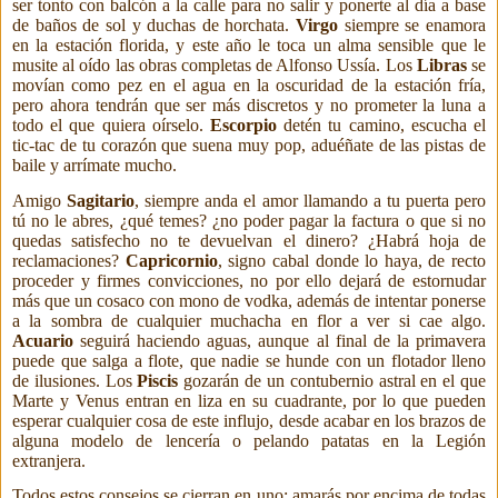
ser tonto con balcón a la calle para no
salir y ponerte al día a base
de baños de sol y duchas de horchata.
Virgo
siempre se enamora
en la estación florida, y este año le toca un alma sensible que le
musite al oído las obras completas de Alfonso Ussía. Los
Libras
se
movían como pez en el agua en la oscuridad de la estación fría,
pero ahora tendrán que ser más discretos y no prometer la luna a
todo el que quiera oírselo.
Escorpio
detén tu camino, escucha el
tic-tac de tu corazón que suena muy pop, aduéñate de las pistas de
baile y arrímate mucho.
Amigo
Sagitario
, siempre anda el amor llamando a tu puerta pero
tú no le abres, ¿qué temes? ¿no poder pagar la factura o que si no
quedas satisfecho no te devuelvan el dinero? ¿Habrá hoja de
reclamaciones?
Capricornio
, signo cabal donde lo haya, de recto
proceder y firmes convicciones, no por ello dejará de estornudar
más que un cosaco con mono de vodka, además de intentar ponerse
a la sombra de cualquier muchacha en flor a ver si cae algo.
Acuario
seguirá haciendo aguas, aunque al final de la primavera
puede que salga a flote, que nadie se hunde con un flotador lleno
de ilusiones. Los
Piscis
gozarán de un contubernio astral en el que
Marte y Venus entran en liza en su cuadrante, por lo que pueden
esperar cualquier cosa de este influjo, desde acabar en los brazos de
alguna modelo de lencería o pelando patatas en la Legión
extranjera.
Todos estos consejos se cierran en uno: amarás por encima de todas