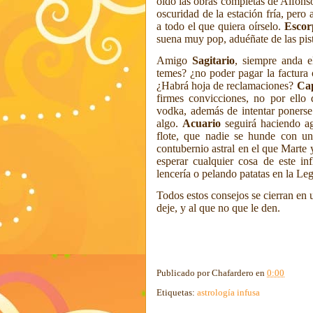
oído las obras completas de Alfon
oscuridad de la estación fría, pero
a todo el que quiera oírselo.
Escor
suena muy pop, aduéñate de las pis
Amigo
Sagitario
, siempre anda e
temes? ¿no poder pagar la factura 
¿Habrá hoja de reclamaciones?
Cap
firmes convicciones, no por ell
vodka, además de intentar ponerse
algo.
Acuario
seguirá haciendo ag
flote, que nadie se hunde con un
contubernio astral en el que Marte 
esperar cualquier cosa de este i
lencería o pelando patatas en la Leg
Todos estos consejos se cierran en 
deje, y al que no que le den.
Publicado por
Chafardero
en
0:00
Etiquetas:
astrología infusa