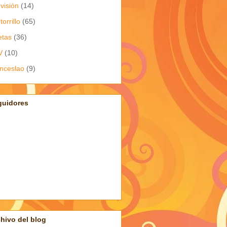
evisión
(14)
torrillo
(65)
etas
(36)
V
(10)
nceslao
(9)
guidores
hivo del blog