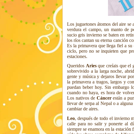
Los juguetones átomos del aire se 
verdura el campo, un manto de pol
sucio gris invierno se baten en ret
los ríos cantan su eterna canción c
Es la primavera que llega fiel a su
ciclo, pero no se inquieten que pr
estaciones.
Queridos
Aries
que creíais que el 
sobrevivido a la larga noche, abri
gente y música y dejaros llevar p
la primavera a tragos, largos y co
puedan beber hoy. Sin embargo l
cuando no haya, es hora de volver 
Los nativos de
Cáncer
están a pu
llevar de serpa al Nepal o a alguna
cambiar de aires.
Leo
, después de todo el invierno 
calle para no
salir y ponerte al 
siempre se enamora en la estación fl