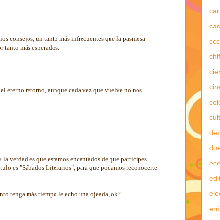
car
cas
ios consejos, un tanto más infrecuentes que la pasmosa
ccc
or tanto más esperados.
chi
cie
cin
del eterno retorno, aunque cada vez que vuelve no nos
col
cul
dep
due
 la verdad es que estamos encantados de que participes.
ec
ítulo es "Sábados Literarios", para que podamos reconocerte
edi
ele
anto tenga más tiempo le echo una ojeada, ok?
eró