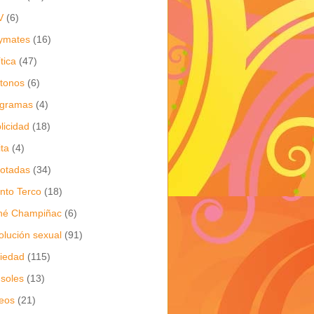
V
(6)
ymates
(16)
ítica
(47)
itonos
(6)
ogramas
(4)
licidad
(18)
ita
(4)
jotadas
(34)
nto Terco
(18)
né Champiñac
(6)
olución sexual
(91)
iedad
(115)
soles
(13)
eos
(21)