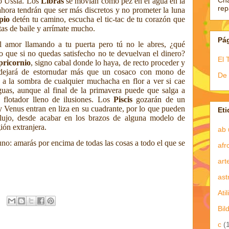
Ch
so Ussía. Los
Libras
se movían como pez en el agua en la
re
 ahora tendrán que ser más discretos y no prometer la luna
pio
detén tu camino, escucha el tic-tac de tu corazón que
tas de baile y arrímate mucho.
Pá
l amor llamando a tu puerta pero tú no le abres, ¿qué
o que si no quedas satisfecho no te devuelvan el dinero?
El 
ricornio
, signo cabal donde lo haya, de recto proceder y
o dejará de estornudar más que un cosaco con mono de
De 
 a la sombra de cualquier muchacha en flor a ver si cae
uas, aunque al final de la primavera puede que salga a
 flotador lleno de ilusiones. Los
Piscis
gozarán de un
y Venus entran en liza en su cuadrante, por lo que pueden
Eti
nflujo, desde acabar en los brazos de alguna modelo de
ión extranjera.
ab 
uno: amarás por encima de todas las cosas a todo el que se
afr
art
ast
Atil
Bil
c
(