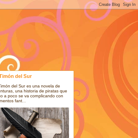
 Timón del Sur
Timón del Sur es una novela de
nturas, una historia de piratas que
o a poco se va complicando con
mentos fant...