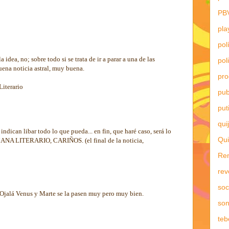
PB
pla
pol
 idea, no; sobre todo si se trata de ir a parar a una de las
pol
ena noticia astral, muy buena.
pr
Literario
pub
put
qui
ndican libar todo lo que pueda... en fin, que haré caso, será lo
Qui
ANA LITERARIO, CARIÑOS. (el final de la noticia,
Re
rev
soc
 Venus y Marte se la pasen muy pero muy bien.
son
teb