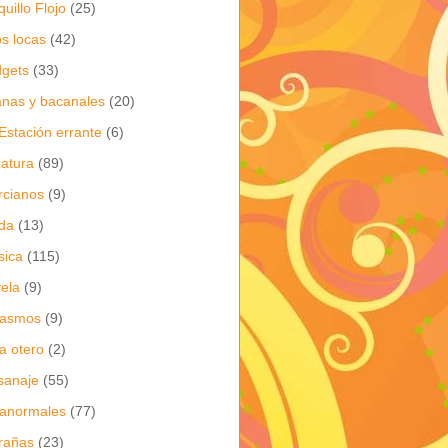
quillo Flojo
(25)
os locas
(42)
gets
(33)
anas y bacanales
(20)
Estación errante
(6)
eratura
(89)
cianos
(9)
da
(13)
sica
(115)
ela
(9)
gasmos
(9)
ia otero
(2)
sanaje
(55)
anormales
(77)
rañas
(23)