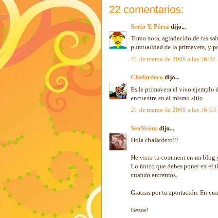
22 comentarios:
Serio Y. Pérez
dijo...
Tomo nota, agradecido de tus sab
puntualidad de la primavera, y p
21 de marzo de 2009 a las 16:34
Chafardero
dijo...
Es la primavera el vivo ejemplo 
encuentre en el mismo sitio
21 de marzo de 2009 a las 16:53
SeaSirens
dijo...
Hola chafardero!!!
He visto tu comment en mi blog y
Lo único que debes poner en el t
cuando entremos.
Gracias por tu aportación. En cu
Besos!