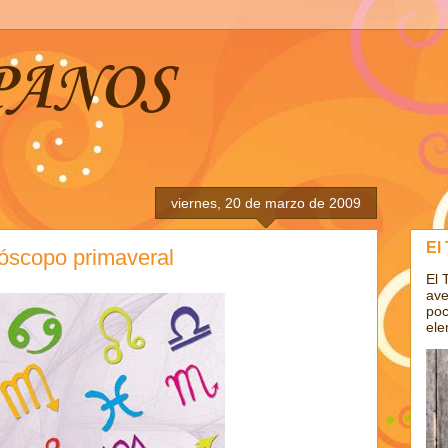
PANOS
viernes, 20 de marzo de 2009
El
róscopo primaveral
El 
ave
poc
ele