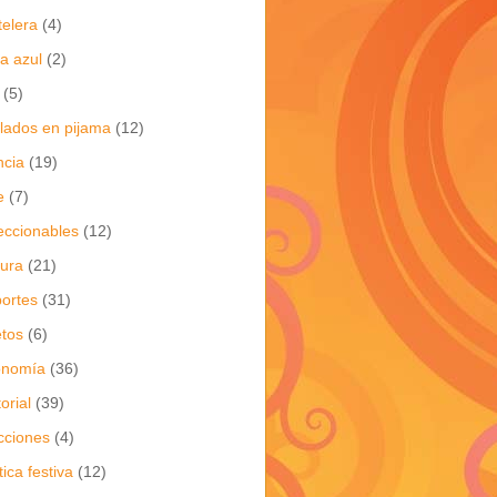
telera
(4)
a azul
(2)
(5)
flados en pijama
(12)
ncia
(19)
e
(7)
eccionables
(12)
tura
(21)
ortes
(31)
tos
(6)
onomía
(36)
torial
(39)
cciones
(4)
tica festiva
(12)