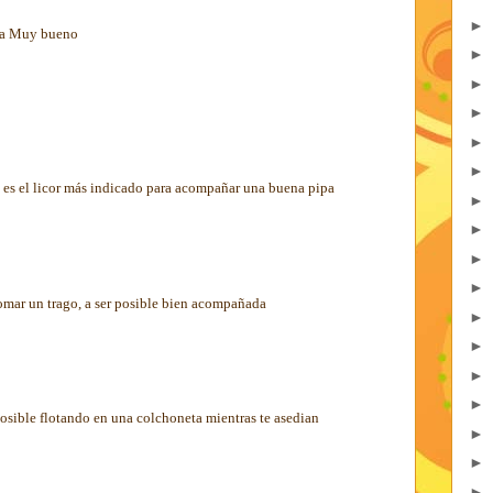
►
jaja Muy bueno
►
►
►
►
►
la es el licor más indicado para acompañar una buena pipa
►
►
►
►
mar un trago, a ser posible bien acompañada
►
►
►
►
posible flotando en una colchoneta mientras te asedian
►
►
►