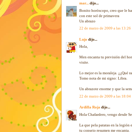
mar...
dijo...
Bonito horóscopo, creo que le har
con este sol de primavera
Un abrazo
22 de marzo de 2009 a las 13:26
Lujo
dijo...
Hola,
Men encanta tu previsión del hor
visite.
Lo mejor es la moraleja. ¡¡¡Qué ra
Tomo nota de mi signo: Libra.
Un abrazote enorme y que la sem
22 de marzo de 2009 a las 18:04
Ardilla Roja
dijo...
Hola Chafardero, vengo desde Sea
La que pela patatas en la legión 
tu consejo resumen me encanta.