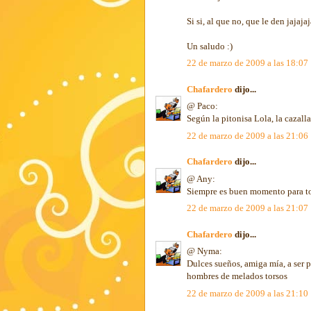
Si si, al que no, que le den jaja
Un saludo :)
22 de marzo de 2009 a las 18:07
Chafardero
dijo...
@ Paco:
Según la pitonisa Lola, la cazal
22 de marzo de 2009 a las 21:06
Chafardero
dijo...
@ Any:
Siempre es buen momento para to
22 de marzo de 2009 a las 21:07
Chafardero
dijo...
@ Nyma:
Dulces sueños, amiga mía, a ser 
hombres de melados torsos
22 de marzo de 2009 a las 21:10