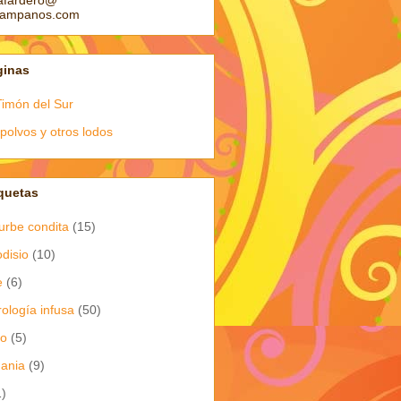
afardero@
pampanos.com
ginas
Timón del Sur
polvos y otros lodos
quetas
urbe condita
(15)
odisio
(10)
e
(6)
rología infusa
(50)
io
(5)
dania
(9)
1)