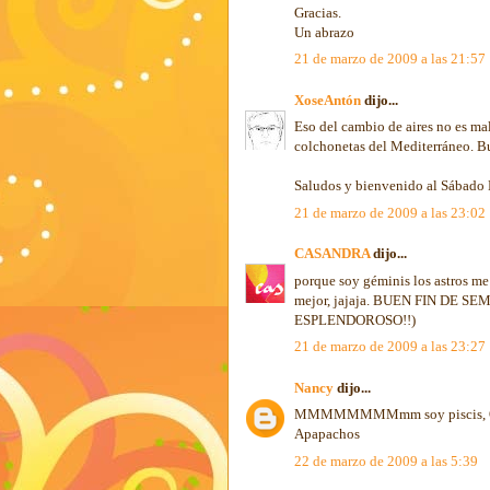
Gracias.
Un abrazo
21 de marzo de 2009 a las 21:57
XoseAntón
dijo...
Eso del cambio de aires no es mala
colchonetas del Mediterráneo. Bu
Saludos y bienvenido al Sábado 
21 de marzo de 2009 a las 23:02
CASANDRA
dijo...
porque soy géminis los astros me i
mejor, jajaja. BUEN FIN DE SEM
ESPLENDOROSO!!)
21 de marzo de 2009 a las 23:27
Nancy
dijo...
MMMMMMMMmm soy piscis, Ojalá
Apapachos
22 de marzo de 2009 a las 5:39