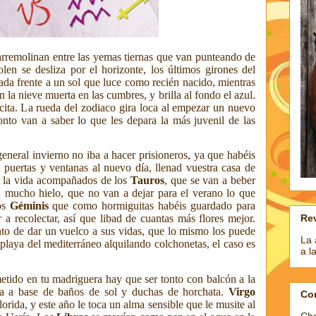
arremolinan entre las yemas tiernas que van punteando de
en se desliza por el horizonte, los últimos girones del
irada frente a un sol que luce como recién nacido,
mientras
on la nieve muerta en las cumbres,
y brilla al fondo el azul.
 cita. La rueda del zodiaco gira loca al empezar un nuevo
onto van a saber lo que les depara la más juvenil de las
general invierno no iba a hacer prisioneros, ya que habéis
d puertas y ventanas al nuevo día, llenad vuestra casa de
or la vida acompañados de los
Tauros
, que se van a beber
n mucho hielo, que no van a dejar para el verano lo que
os
Géminis
que como hormiguitas habéis guardado para
Rev
a recolectar, así que libad de cuantas más flores mejor.
nto de dar un vuelco a sus vidas, que lo mismo los puede
La 
 playa del mediterráneo alquilando colchonetas, el caso es
a l
metido en tu madriguera hay que ser tonto con balcón a la
día a base de baños de sol y duchas de horchata.
Virgo
Co
orida, y este año le toca un alma sensible que le musite al