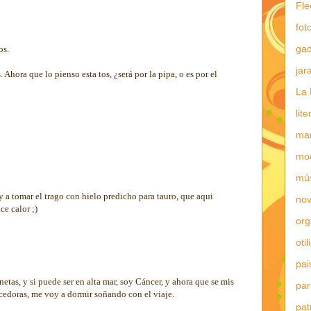
Fle
fot
gad
os.
jar
. Ahora que lo pienso esta tos, ¿será por la pipa, o es por el
La 
lit
mar
mo
mú
y a tomar el trago con hielo predicho para tauro, que aqui
nov
e calor ;)
or
otil
pai
netas, y si puede ser en alta mar, soy Cáncer, y ahora que se mis
par
cedoras, me voy a dormir soñando con el viaje.
pat