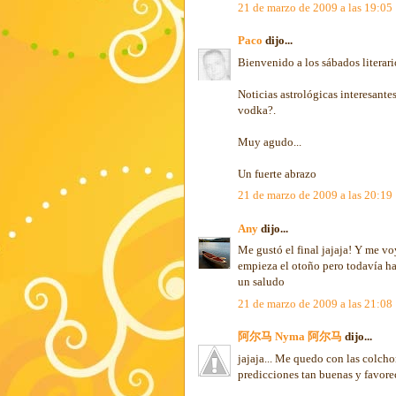
21 de marzo de 2009 a las 19:05
Paco
dijo...
Bienvenido a los sábados literari
Noticias astrológicas interesantes
vodka?.
Muy agudo...
Un fuerte abrazo
21 de marzo de 2009 a las 20:19
Any
dijo...
Me gustó el final jajaja! Y me vo
empieza el otoño pero todavía hac
un saludo
21 de marzo de 2009 a las 21:08
阿尔马 Nyma 阿尔马
dijo...
jajaja... Me quedo con las colcho
predicciones tan buenas y favore