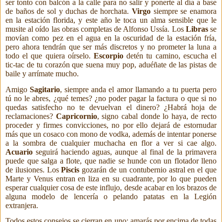
ser tonto con balcón a la calle para no
salir y ponerte al día a base
de baños de sol y duchas de horchata.
Virgo
siempre se enamora
en la estación florida, y este año le toca un alma sensible que le
musite al oído las obras completas de Alfonso Ussía. Los
Libras
se
movían como pez en el agua en la oscuridad de la estación fría,
pero ahora tendrán que ser más discretos y no prometer la luna a
todo el que quiera oírselo.
Escorpio
detén tu camino, escucha el
tic-tac de tu corazón que suena muy pop, aduéñate de las pistas de
baile y arrímate mucho.
Amigo
Sagitario
, siempre anda el amor llamando a tu puerta pero
tú no le abres, ¿qué temes? ¿no poder pagar la factura o que si no
quedas satisfecho no te devuelvan el dinero? ¿Habrá hoja de
reclamaciones?
Capricornio
, signo cabal donde lo haya, de recto
proceder y firmes convicciones, no por ello dejará de estornudar
más que un cosaco con mono de vodka, además de intentar ponerse
a la sombra de cualquier muchacha en flor a ver si cae algo.
Acuario
seguirá haciendo aguas, aunque al final de la primavera
puede que salga a flote, que nadie se hunde con un flotador lleno
de ilusiones. Los
Piscis
gozarán de un contubernio astral en el que
Marte y Venus entran en liza en su cuadrante, por lo que pueden
esperar cualquier cosa de este influjo, desde acabar en los brazos de
alguna modelo de lencería o pelando patatas en la Legión
extranjera.
Todos estos consejos se cierran en uno: amarás por encima de todas