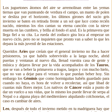
Los juguetones átomos del aire se arremolinan entre las yemas
tiernas que van punteando de verdura el campo, un manto de polen
se desliza por el horizonte, los últimos girones del sucio gris
invierno se baten en retirada frente a un sol que luce como recién
nacido,
mientras los ríos cantan su eterna canción con la nieve
muerta en las cumbres,
y brilla al fondo el azul. Es la primavera que
llega fiel a su cita. La rueda del zodiaco gira loca al empezar un
nuevo ciclo, pero no se inquieten que pronto van a saber lo que les
depara la más juvenil de las estaciones.
Queridos
Aries
que creíais que el general invierno no iba a hacer
prisioneros, ya que habéis sobrevivido a la larga noche, abrid
puertas y ventanas al nuevo día, llenad vuestra casa de gente y
música y dejaros llevar por la vida acompañados de los
Tauros
,
que se van a beber la primavera a tragos, largos y con mucho hielo,
que no van a dejar para el verano lo que puedan beber hoy. Sin
embargo los
Géminis
que como hormiguitas habéis guardado para
cuando no haya, es hora de volver a recolectar, así que libad de
cuantas más flores mejor. Los nativos de
Cáncer
están a punto de
dar un vuelco a sus vidas, que lo mismo los puede llevar de serpa al
Nepal o a alguna playa del mediterráneo alquilando colchonetas, el
caso es cambiar de aires.
Leo
, después de todo el invierno metido en tu madriguera hay que