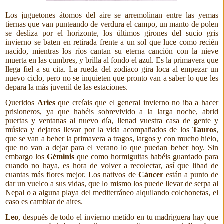
Los juguetones átomos del aire se arremolinan entre las yemas
tiernas que van punteando de verdura el campo, un manto de polen
se desliza por el horizonte, los últimos girones del sucio gris
invierno se baten en retirada frente a un sol que luce como recién
nacido,
mientras los ríos cantan su eterna canción con la nieve
muerta en las cumbres,
y brilla al fondo el azul. Es la primavera que
llega fiel a su cita. La rueda del zodiaco gira loca al empezar un
nuevo ciclo, pero no se inquieten que pronto van a saber lo que les
depara la más juvenil de las estaciones.
Queridos
Aries
que creíais que el general invierno no iba a hacer
prisioneros, ya que habéis sobrevivido a la larga noche, abrid
puertas y ventanas al nuevo día, llenad vuestra casa de gente y
música y dejaros llevar por la vida acompañados de los
Tauros
,
que se van a beber la primavera a tragos, largos y con mucho hielo,
que no van a dejar para el verano lo que puedan beber hoy. Sin
embargo los
Géminis
que como hormiguitas habéis guardado para
cuando no haya, es hora de volver a recolectar, así que libad de
cuantas más flores mejor. Los nativos de
Cáncer
están a punto de
dar un vuelco a sus vidas, que lo mismo los puede llevar de serpa al
Nepal o a alguna playa del mediterráneo alquilando colchonetas, el
caso es cambiar de aires.
Leo
, después de todo el invierno metido en tu madriguera hay que