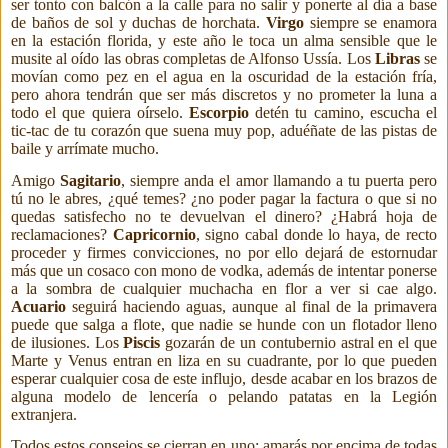
ser tonto con balcón a la calle para no
salir y ponerte al día a base
de baños de sol y duchas de horchata.
Virgo
siempre se enamora
en la estación florida, y este año le toca un alma sensible que le
musite al oído las obras completas de Alfonso Ussía. Los
Libras
se
movían como pez en el agua en la oscuridad de la estación fría,
pero ahora tendrán que ser más discretos y no prometer la luna a
todo el que quiera oírselo.
Escorpio
detén tu camino, escucha el
tic-tac de tu corazón que suena muy pop, aduéñate de las pistas de
baile y arrímate mucho.
Amigo
Sagitario
, siempre anda el amor llamando a tu puerta pero
tú no le abres, ¿qué temes? ¿no poder pagar la factura o que si no
quedas satisfecho no te devuelvan el dinero? ¿Habrá hoja de
reclamaciones?
Capricornio
, signo cabal donde lo haya, de recto
proceder y firmes convicciones, no por ello dejará de estornudar
más que un cosaco con mono de vodka, además de intentar ponerse
a la sombra de cualquier muchacha en flor a ver si cae algo.
Acuario
seguirá haciendo aguas, aunque al final de la primavera
puede que salga a flote, que nadie se hunde con un flotador lleno
de ilusiones. Los
Piscis
gozarán de un contubernio astral en el que
Marte y Venus entran en liza en su cuadrante, por lo que pueden
esperar cualquier cosa de este influjo, desde acabar en los brazos de
alguna modelo de lencería o pelando patatas en la Legión
extranjera.
Todos estos consejos se cierran en uno: amarás por encima de todas