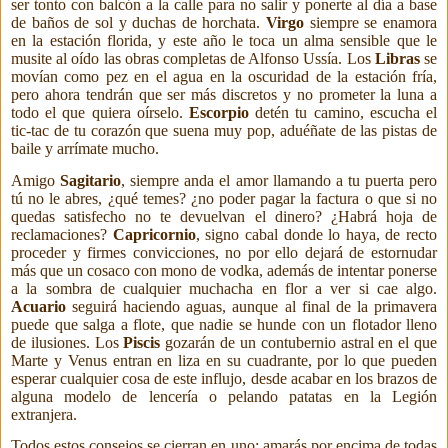
ser tonto con balcón a la calle para no
salir y ponerte al día a base
de baños de sol y duchas de horchata.
Virgo
siempre se enamora
en la estación florida, y este año le toca un alma sensible que le
musite al oído las obras completas de Alfonso Ussía. Los
Libras
se
movían como pez en el agua en la oscuridad de la estación fría,
pero ahora tendrán que ser más discretos y no prometer la luna a
todo el que quiera oírselo.
Escorpio
detén tu camino, escucha el
tic-tac de tu corazón que suena muy pop, aduéñate de las pistas de
baile y arrímate mucho.
Amigo
Sagitario
, siempre anda el amor llamando a tu puerta pero
tú no le abres, ¿qué temes? ¿no poder pagar la factura o que si no
quedas satisfecho no te devuelvan el dinero? ¿Habrá hoja de
reclamaciones?
Capricornio
, signo cabal donde lo haya, de recto
proceder y firmes convicciones, no por ello dejará de estornudar
más que un cosaco con mono de vodka, además de intentar ponerse
a la sombra de cualquier muchacha en flor a ver si cae algo.
Acuario
seguirá haciendo aguas, aunque al final de la primavera
puede que salga a flote, que nadie se hunde con un flotador lleno
de ilusiones. Los
Piscis
gozarán de un contubernio astral en el que
Marte y Venus entran en liza en su cuadrante, por lo que pueden
esperar cualquier cosa de este influjo, desde acabar en los brazos de
alguna modelo de lencería o pelando patatas en la Legión
extranjera.
Todos estos consejos se cierran en uno: amarás por encima de todas