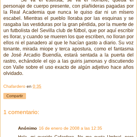
personaje de cuerpo presente, con plañideras pagadas por
la Real Academia que nunca le quiso dar ni un mísero
escabel. Mientras el pueblo lloraba por las esquinas y se
rasgaba las vestiduras por la gran pérdida, por la muerte de
un futbolista del Sevilla club de fútbol, que por aquí escribir
es llorar, y cuando se mueren los que escriben, no lloran por
ellos ni el panadero al que le hacían gasto a diario. Su voz
tonante, mirada miope y terca apostura, como el fantasma
de José Arcadio Buendía, estará sentada a la puerta del
rastro, echándole el ojo a las guiris jamonas y discutiendo
con Valle sobre el uso exacto de algún adjetivo hace años
olvidado.
Chafardero
en
0:35
Compartir
1 comentario:
Anónimo
16 de enero de 2008 a las 12:35
Hola, mi querido Cafardero. No me gusta Umbral, pero