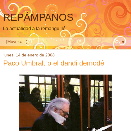
REPÁMPANOS
La actualidad a la remanguillé
▼
lunes, 14 de enero de 2008
Paco Umbral, o el dandi demodé