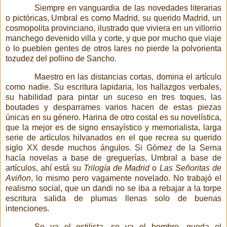
Siempre en vanguardia de las novedades literarias
o pictóricas, Umbral es como Madrid, su querido Madrid, un
cosmopolita provinciano, ilustrado que viviera en un villorrio
manchego devenido villa y corte, y que por mucho que viaje
o lo pueblen gentes de otros lares no pierde la polvorienta
tozudez del pollino de Sancho.
Maestro en las distancias cortas, domina el artículo
como nadie. Su escritura lapidaria, los hallazgos verbales,
su habilidad para pintar un suceso en tres toques, las
boutades y desparrames varios hacen de estas piezas
únicas en su género. Harina de otro costal es su novelística,
que la mejor es de signo ensayístico
y memorialista, larga
serie de artículos hilvanados en el que recrea su querido
siglo XX desde muchos ángulos. Si Gómez de la Serna
hacía novelas a base de greguerías, Umbral a base de
artículos, ahí está su
Trilogía de Madrid
o
Las Señoritas de
Aviñon
, lo mismo pero vagamente novelado. No trabajó el
realismo social, que un dandi no se iba a rebajar a la torpe
escritura salida de plumas llenas solo de buenas
intenciones.
Se va el estilista, se va el hombre, queda el