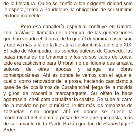
de la literatura. Quien se confía a tan exigente deidad
solo
le espera, como a Baudelaire, la obligación de ser sublime
en todo momento.
Pero esa caballería espiritual confluye en Umbral
con la atávica llamada de la lengua, de las generaciones
que han velado el idioma, de lo que él denomina casticismo
y que va más allá de la literatura costumbrista del siglo XIX.
El patio de Monipodio, los sonetos puteros de Quevedo, las
pajas mentales de Unamuno y los versos calés de Lorca,
todo era casticismo para Umbral,
río del idioma que arrastra
autores de otras épocas y anega las obras
contemporáneas. Ahí es donde le vemos con el agua al
cuello, como renovador de la prosa, haciendo casticismo a
base de de localismos de Carabanchel, jerga de la movida
y giros de macarrilla marcapaquete. Su olfato le hace
agarrase al cheli para actualizar lo castizo. Se sube al carro
de la movida no por la música, le tira más las romanzas de
zarzuelas, sino porque ahí es donde se cuece la
modernidad del idioma, a pesar de ese aire que gasta, más
de ser amante de la Pardo Bazán que fan de
Polansky y el
Ardor
.