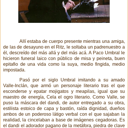
Allí estaba de cuerpo presente mientras una amiga,
de las de desayuno en el Ritz, le soltaba un padrenuestro a
él,
descreído del más allá y del más acá. A Paco Umbral le
hicieron funeral laico con público de misa y peineta, buen
epitafio de una vida como la suya, medio fingida, medio
impostada.
Pasó por el siglo Umbral imitando a su amado
Valle-Inclán, que armó un personaje literario tras el que
esconderse y epatar mojigatos y meapilas, igual que su
maestro de energía, Cela el ogro literario. Como Valle, se
puso la máscara del dandi, de autor entregado a su obra,
estilista estoico de capa y bastón, raída dignidad, dueños
ambos de un poderoso látigo verbal con el que sajaban la
realidad, la cincelaban a base de imágenes cegadoras. Es
el dandi
el adorador pagano de la metáfora, piedra de clave