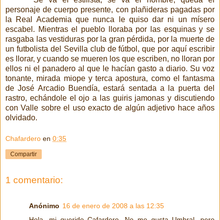
personaje de cuerpo presente, con plañideras pagadas por
la Real Academia que nunca le quiso dar ni un mísero
escabel. Mientras el pueblo lloraba por las esquinas y se
rasgaba las vestiduras por la gran pérdida, por la muerte de
un futbolista del Sevilla club de fútbol, que por aquí escribir
es llorar, y cuando se mueren los que escriben, no lloran por
ellos ni el panadero al que le hacían gasto a diario. Su voz
tonante, mirada miope y terca apostura, como el fantasma
de José Arcadio Buendía, estará sentada a la puerta del
rastro, echándole el ojo a las guiris jamonas y discutiendo
con Valle sobre el uso exacto de algún adjetivo hace años
olvidado.
Chafardero
en
0:35
Compartir
1 comentario:
Anónimo
16 de enero de 2008 a las 12:35
Hola, mi querido Cafardero. No me gusta Umbral, pero