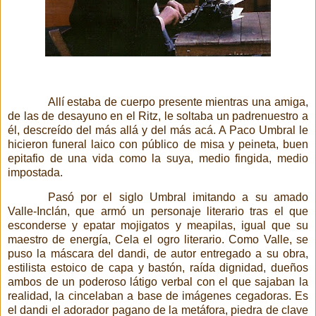
Allí estaba de cuerpo presente mientras una amiga,
de las de desayuno en el Ritz, le soltaba un padrenuestro a
él,
descreído del más allá y del más acá. A Paco Umbral le
hicieron funeral laico con público de misa y peineta, buen
epitafio de una vida como la suya, medio fingida, medio
impostada.
Pasó por el siglo Umbral imitando a su amado
Valle-Inclán, que armó un personaje literario tras el que
esconderse y epatar mojigatos y meapilas, igual que su
maestro de energía, Cela el ogro literario. Como Valle, se
puso la máscara del dandi, de autor entregado a su obra,
estilista estoico de capa y bastón, raída dignidad, dueños
ambos de un poderoso látigo verbal con el que sajaban la
realidad, la cincelaban a base de imágenes cegadoras. Es
el dandi
el adorador pagano de la metáfora, piedra de clave