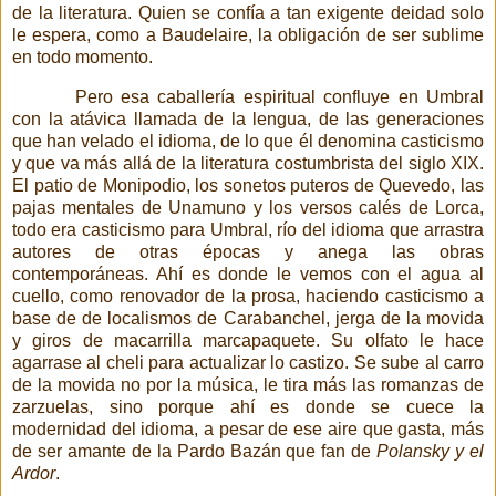
de la literatura. Quien se confía a tan exigente deidad
solo
le espera, como a Baudelaire, la obligación de ser sublime
en todo momento.
Pero esa caballería espiritual confluye en Umbral
con la atávica llamada de la lengua, de las generaciones
que han velado el idioma, de lo que él denomina casticismo
y que va más allá de la literatura costumbrista del siglo XIX.
El patio de Monipodio, los sonetos puteros de Quevedo, las
pajas mentales de Unamuno y los versos calés de Lorca,
todo era casticismo para Umbral,
río del idioma que arrastra
autores de otras épocas y anega las obras
contemporáneas. Ahí es donde le vemos con el agua al
cuello, como renovador de la prosa, haciendo casticismo a
base de de localismos de Carabanchel, jerga de la movida
y giros de macarrilla marcapaquete. Su olfato le hace
agarrase al cheli para actualizar lo castizo. Se sube al carro
de la movida no por la música, le tira más las romanzas de
zarzuelas, sino porque ahí es donde se cuece la
modernidad del idioma, a pesar de ese aire que gasta, más
de ser amante de la Pardo Bazán que fan de
Polansky y el
Ardor
.