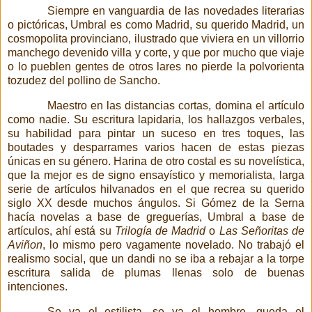
Siempre en vanguardia de las novedades literarias
o pictóricas, Umbral es como Madrid, su querido Madrid, un
cosmopolita provinciano, ilustrado que viviera en un villorrio
manchego devenido villa y corte, y que por mucho que viaje
o lo pueblen gentes de otros lares no pierde la polvorienta
tozudez del pollino de Sancho.
Maestro en las distancias cortas, domina el artículo
como nadie. Su escritura lapidaria, los hallazgos verbales,
su habilidad para pintar un suceso en tres toques, las
boutades y desparrames varios hacen de estas piezas
únicas en su género. Harina de otro costal es su novelística,
que la mejor es de signo ensayístico
y memorialista, larga
serie de artículos hilvanados en el que recrea su querido
siglo XX desde muchos ángulos. Si Gómez de la Serna
hacía novelas a base de greguerías, Umbral a base de
artículos, ahí está su
Trilogía de Madrid
o
Las Señoritas de
Aviñon
, lo mismo pero vagamente novelado. No trabajó el
realismo social, que un dandi no se iba a rebajar a la torpe
escritura salida de plumas llenas solo de buenas
intenciones.
Se va el estilista, se va el hombre, queda el