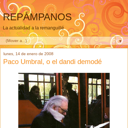
REPÁMPANOS
La actualidad a la remanguillé
▼
lunes, 14 de enero de 2008
Paco Umbral, o el dandi demodé