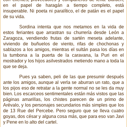
en el papel de haragán a tiempo completo, está
insuperable. Ni poeta ni paralítico, el de patán es el papel
de su vida.
Sordina intenta que nos metamos en la vida de
estos feriantes que arrastran su churrería desde León a
Zaragoza, vendiendo frutas de sartén meseta adelante,
viviendo de buñuelos de viento, rifas de chochonas y
sablazos a los amigos, mientras el sultán pasa los días en
la tumbona a la puerta de la caravana, la Puri en el
mostrador y los hijos asilvestrados metiendo mano a toda la
que se deja.
Pues ya saben, peli de las que presumir después
ante los amigos, aunque al verla se aburran un rato, que a
los pijos eso de retratar a la gente normal no se les da muy
bien.
Los escarceos sentimentales están más vistos que las
páginas amarillas, los chistes parecen de un primo de
Arévalo, y los personajes secundarios más simples que los
de 13 Rue del Percebe. Pero seguro que se lleva cuatro
goyas, dos césar y alguna cosa más, que para eso van Javi
y Pene en lo alto del cartel.