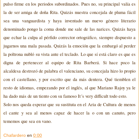
pulso firme en los periodos subordinados. Pues no, su principal valía es
la de ser amiga de doña Rita. Quizás nuestra concejala de pluma fácil
sea una vanguardista y haya inventado un nuevo género literario
denominado pongo la coma donde me sale de las narices. Quizás haya
que echar la culpa al pérfido corrector ortográfico, siempre dispuesto a
jugarnos una mala pasada. Quizás la emoción que la embargó al perder
la poltrona nubló su vista ante el teclado. Lo que sí está claro
es que es
digna de pertenecer al equipo de Rita
Barberá
. Si hace poco la
alcaldesa destrozó de palabra el valenciano, su concejala hizo lo propio
con el castellano, y por escrito que da más dentera. Qué tiemblen el
resto de idiomas, empezando por el inglés, al que Mariano Rajoy ya le
ha dado más de un tiento con su famoso
It´s
very
d
i
fficult
todo esto.
Solo nos queda esperar que
su
sustitu
t
a en
el
Aria de Cultura
de
menos
el cante y
sea al menos capaz de hacer la o con un canuto, pero
tememos que
se
a
en vano
.
Chafardero
en
0:00