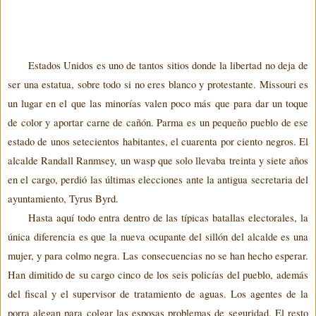
Estados
Unidos
es
uno
de
tantos
sitios
donde
la
libertad
no
deja
de
ser
una
estatua
,
sobre
todo
si
no
eres
blanco
y
protestante
. Missouri
es
un
lugar
en
el
que
las
minorías
valen
poco
más
que
para
dar
un
toque
de
color
y
aportar
carne
de
cañón
.
Parma
es
un
pequeño
pueblo
de
ese
estado
de
unos
setecientos
habitantes
,
el
cuarenta
por
ciento
negros
.
El
alcalde
Randall
Ranmsey
,
un
wasp
que
solo
llevaba
treinta
y
siete
años
en
el
cargo
,
perdió
las
últimas
elecciones
ante
la
antigua
secretaria
del
ayuntamiento
,
Tyrus
Byrd
.
Hasta aquí todo entra dentro de
las típicas batallas electorales, la
única diferencia es que la nueva ocupante del sillón del alcalde es una
mujer, y para colmo negra. Las consecuencias no se han hecho esperar.
Han dimitido de su cargo cinco de los seis policías del pueblo, además
del fiscal y el supervisor de tratamiento de
agua
s
. Los agentes de la
porra alegan para colgar las esposas problemas de seguridad
. El resto