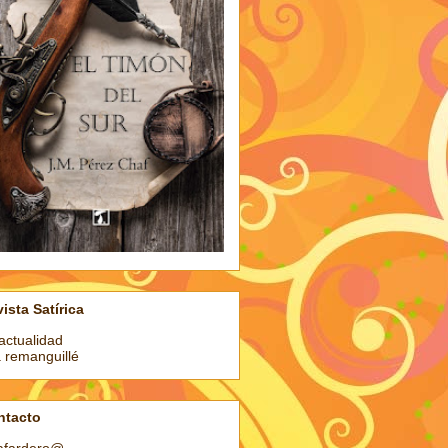
ista Satírica
actualidad
a remanguillé
ntacto