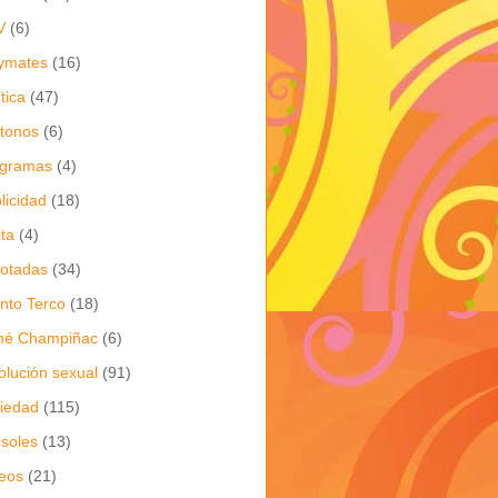
V
(6)
ymates
(16)
ítica
(47)
itonos
(6)
ogramas
(4)
licidad
(18)
ita
(4)
jotadas
(34)
nto Terco
(18)
né Champiñac
(6)
olución sexual
(91)
iedad
(115)
soles
(13)
eos
(21)