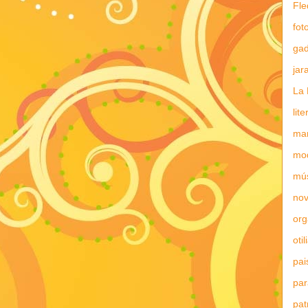
Fle
fot
gad
jar
La 
lit
mar
mo
mú
nov
or
otil
pai
par
pat