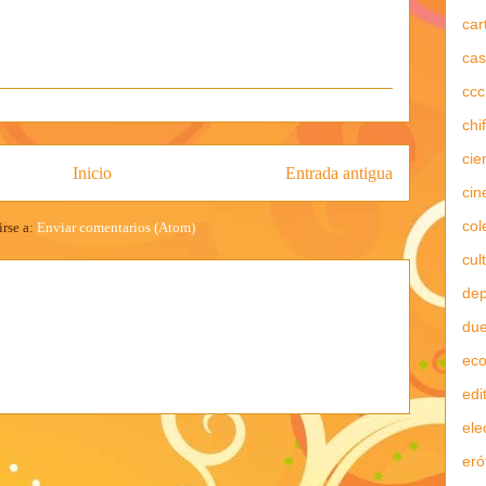
car
cas
ccc
chi
cie
Inicio
Entrada antigua
cin
col
irse a:
Enviar comentarios (Atom)
cul
dep
due
ec
edi
ele
eró