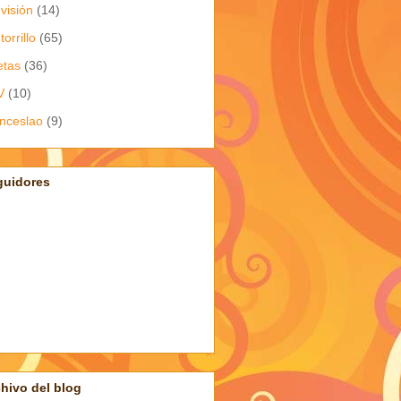
evisión
(14)
torrillo
(65)
etas
(36)
V
(10)
nceslao
(9)
guidores
hivo del blog