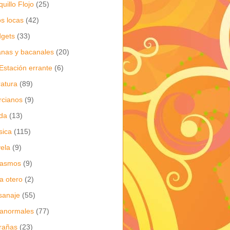
quillo Flojo
(25)
os locas
(42)
gets
(33)
anas y bacanales
(20)
Estación errante
(6)
eratura
(89)
cianos
(9)
da
(13)
sica
(115)
ela
(9)
gasmos
(9)
ia otero
(2)
sanaje
(55)
anormales
(77)
rañas
(23)