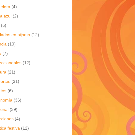
telera
(4)
a azul
(2)
(5)
flados en pijama
(12)
ncia
(19)
e
(7)
eccionables
(12)
tura
(21)
ortes
(31)
tos
(6)
onomía
(36)
torial
(39)
cciones
(4)
tica festiva
(12)