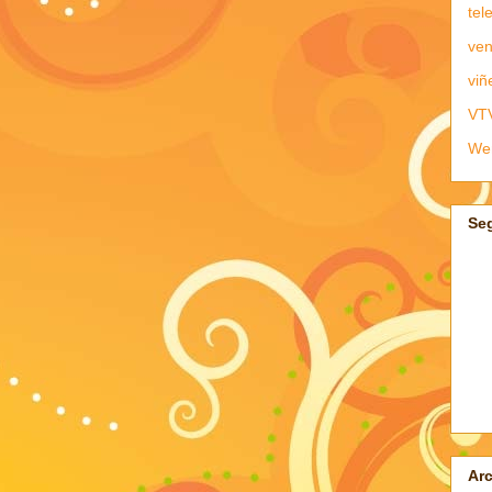
tel
ven
viñ
VT
We
Se
Arc