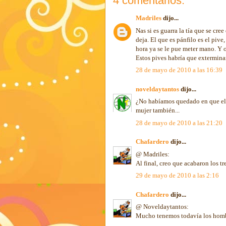
4 comentarios:
Madriles
dijo...
Nas si es guarra la tía que se cre
deja. El que es pánfilo es el pive
hora ya se le pue meter mano. Y o
Estos pives habría que extermina
28 de mayo de 2010 a las 16:39
noveldaytantos
dijo...
¿No habíamos quedado en que el p
mujer también...
28 de mayo de 2010 a las 21:20
Chafardero
dijo...
@ Madriles:
Al final, creo que acabaron los t
29 de mayo de 2010 a las 2:16
Chafardero
dijo...
@ Noveldaytantos:
Mucho tenemos todavía los hombr