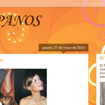
PANOS
jueves, 27 de mayo de 2010
El
ón
El 
ave
poc
ele