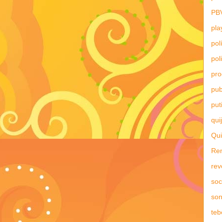
PB
pla
pol
pol
pr
pub
put
qui
Qui
Re
rev
soc
son
teb