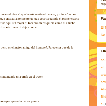
Ch
re
e que es el pive el que le está metiendo mano, y mira cómo se
Pá
, que entoavía no saenterao que esta tía pasado el primer cuarto
tros aquí sin mojar ni tocar ni oler siquiera como el chucho.
rlos: ni comen ni dejan comer.
El 
De 
erro es el mejor amigo del hombre?. Parece ser que de la
Eti
ab 
afr
art
res montando una orgía en el water.
ast
Atil
Bil
es que aprender de los perros.
c
(