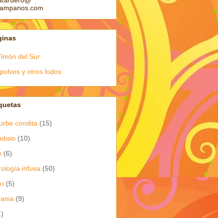
afardero@
pampanos.com
ginas
Timón del Sur
polvos y otros lodos
quetas
urbe condita
(15)
odisio
(10)
e
(6)
rología infusa
(50)
io
(5)
dania
(9)
1)