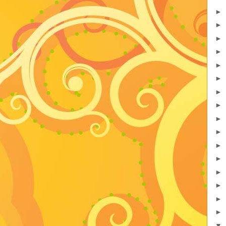
►
►
►
►
►
►
►
►
►
►
►
►
►
►
►
►
▼