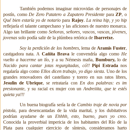
También podemos imaginar microvidas de personajes de
postín, como
De Zero Patatero a
Zapatero Presidente
para
ZP
, o
Qué bien estaría yo de notario
para
Rajoy
.
La reina hip, y yo
hip
reflejaría el talante campechano y las aficiones de nuestro monarca.
Algo tan brillante como
Señoras, señores, vascos, vascas, jóvenes,
jovenas
solo podía salir de la plúmbea retórica de
Ibarretxe.
Soy la perdición de los hombres
, lema de
Aramis Fuster
,
castigadora nata. A
Cañita Brava
le convendría algo como
He
vuelto a hacerme un lío
, y a su Némesis maña,
Bumbury,
lo de
Nacido para cantar jotas regurgitadas, có!!
Pipi Estrada
nos
regalaría algo como
Ellos dicen
trabajo, yo digo siesta
. Uno de los
grandes renovadores del castellano y torero en sus ratos libres,
Jesulin de Ubrique
, se retrataría con
En dos palabras: es im
presionante
, y su racial ex mujer con un
Andreiiita, que te estés
quieta ya!!!
Un buena biografía sería la de
Cambio traje de novia por
pistola
, para desencantadas de la vida marital, y los dubitativos
podrían ayudarse de un
Ehhhh, esto, bueno, pues yo creo
.
Conocida la proverbial impericia de los habitantes del Río de la
Plata para cualquier ejercicio de síntesis, consideramos harto