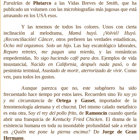
Paralelas
de
Plutarco
a las Vidas Breves de
Smith
, que ha
publicado un volumen con las microbiografías más jugosas que está
arrasando en los USA esos.
Y las tenemos de todos los colores. Unos con cierta
inclinación al melodrama,
Mamá huyó.
¡Volvió! Huyó.
¡Reconciliación! Cáncer
, otros prefieren las verdades estadísticas,
Ocho mil
orgasmos. Solo un hijo
. Las hay escatológico laborales,
Reparo retretes, me pagan una mierda
, y las románticas
empedernidas,
Yo sigo haciendo café para dos
. Ejemplos de vida
insustancial,
Nacido en California, después nada pasó
, o de
pesimista terminal,
Asustado de morir
,
aterrorizado de vivir
. Como
ven, para todos los gustos.
Aunque parezca que no, este subgénero ha sido
frecuentado hace tiempo por estos lares. Recuerden sino
Yo soy yo
y mi circunstancia
de
Ortega y Gasset
, importador de la
fenomenología alemana y el chucrut. Del mismo calado metafísico
es esta otra,
Soy el rey del
pollo frito
, de
Ramoncín
cuando quería
abrir una franquicia de
Kentucky Fried Chicken
. El drama de la
existencia
humana en toda su insondable profundidad sale a relucir
en
¿Quién me
pone la pierna encima?
De
Jorge de Gran
Hermano
.