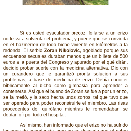
Si es usted eyaculador precoz, follarse a un erizo
no le va a solventar el problema, y puede que se convierta
en el hazmerreir de todo bicho viviente en kilómetros a la
redonda. El serbio
Zoran Nikolovic
, agobiado porque sus
encuentros sexuales duraban menos que un billete de 500
euros a la puerta del Congreso y apurado por el qué dirán,
decidió probar suerte con la medicina alternativa. Dio con
un curandero que le garantizó pronta solución a sus
problemas, a base de medicina de erizo. Debía conocer
bíblicamente al bicho como gimnasia para aprender a
contenerse. Así que el bueno de Zoran se fue a por un erizo,
se la metió, y la saco hecha unos zorros, tal que tuvo que
ser operado para poder reconstruirle el miembro. Las risas
procedentes del quirófano mientras le remendaban se
debían oír por todo el hospital.
Así mismo, han informado que el erizo no ha sufrido
lesiones de importancia, pero no se descarta que el pobre