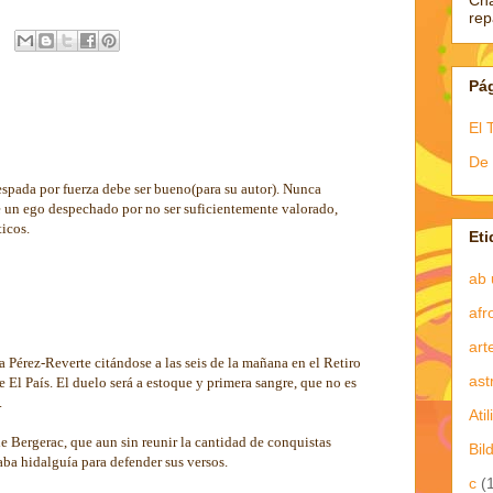
Ch
re
Pá
El 
De 
spada por fuerza debe ser bueno(para su autor). Nunca
e un ego despechado por no ser suficientemente valorado,
ticos.
Eti
ab 
afr
art
 Pérez-Reverte citándose a las seis de la mañana en el Retiro
ast
 El País. El duelo será a estoque y primera sangre, que no es
.
Atil
Bergerac, que aun sin reunir la cantidad de conquistas
Bil
aba hidalguía para defender sus versos.
c
(