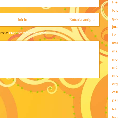
Fle
fot
gad
Inicio
Entrada antigua
jar
irse a:
Enviar comentarios (Atom)
La 
lit
mar
mo
mú
nov
or
otil
pai
par
pat