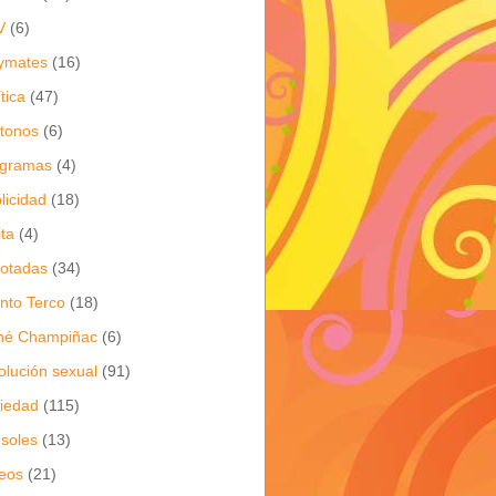
V
(6)
ymates
(16)
ítica
(47)
itonos
(6)
ogramas
(4)
licidad
(18)
ita
(4)
jotadas
(34)
nto Terco
(18)
né Champiñac
(6)
olución sexual
(91)
iedad
(115)
soles
(13)
eos
(21)