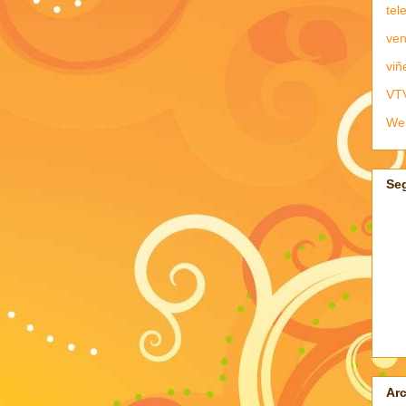
tel
ven
viñ
VT
We
Se
Arc