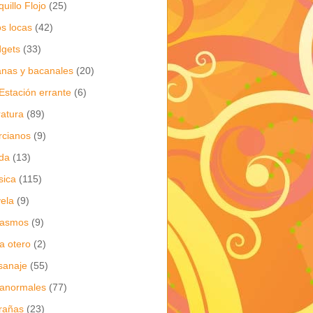
quillo Flojo
(25)
os locas
(42)
gets
(33)
anas y bacanales
(20)
Estación errante
(6)
eratura
(89)
cianos
(9)
da
(13)
sica
(115)
ela
(9)
gasmos
(9)
ia otero
(2)
sanaje
(55)
anormales
(77)
rañas
(23)