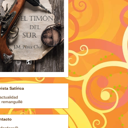
ista Satírica
actualidad
a remanguillé
ntacto