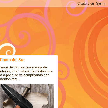
 Timón del Sur
Timón del Sur es una novela de
nturas, una historia de piratas que
o a poco se va complicando con
mentos fant...