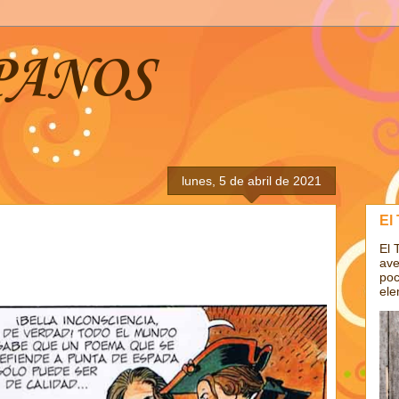
PANOS
lunes, 5 de abril de 2021
El
El 
ave
poc
ele