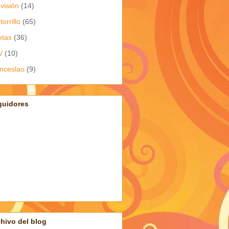
evisión
(14)
torrillo
(65)
etas
(36)
V
(10)
nceslao
(9)
guidores
hivo del blog