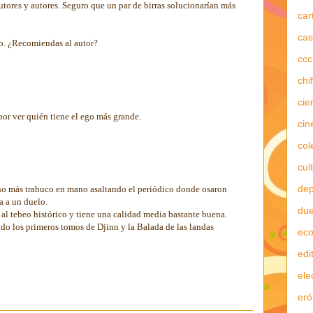
 autores y autores. Seguro que un par de birras solucionarían más
car
cas
to. ¿Recomiendas al autor?
ccc
chi
cie
por ver quién tiene el ego más grande.
cin
col
cul
dep
ino más trabuco en mano asaltando el periódico donde osaron
a a un duelo.
due
al tebeo histórico y tiene una calidad media bastante buena.
o los primeros tomos de Djinn y la Balada de las landas
ec
edi
ele
eró