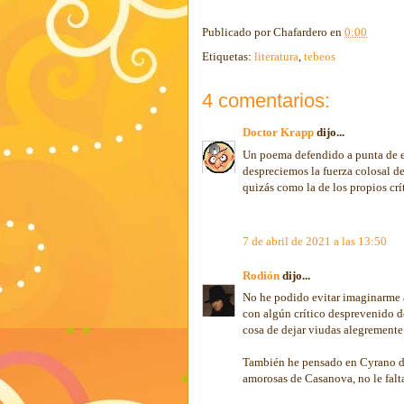
Publicado por
Chafardero
en
0:00
Etiquetas:
literatura
,
tebeos
4 comentarios:
Doctor Krapp
dijo...
Un poema defendido a punta de e
despreciemos la fuerza colosal d
quizás como la de los propios crí
7 de abril de 2021 a las 13:50
Rodión
dijo...
No he podido evitar imaginarme a
con algún crítico desprevenido de
cosa de dejar viudas alegremente
También he pensado en Cyrano de 
amorosas de Casanova, no le falt