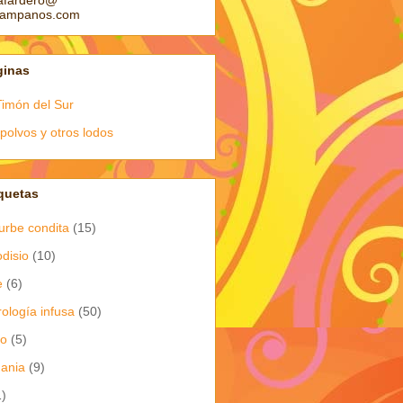
afardero@
pampanos.com
ginas
Timón del Sur
polvos y otros lodos
quetas
urbe condita
(15)
odisio
(10)
e
(6)
rología infusa
(50)
io
(5)
dania
(9)
1)