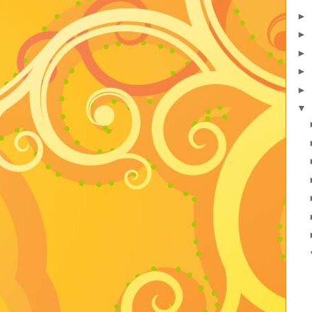
►
►
►
►
►
▼