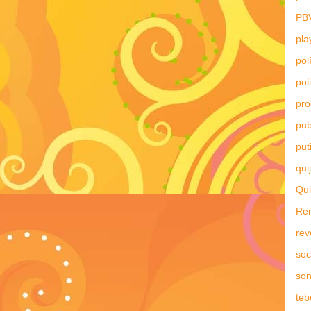
PB
pla
pol
pol
pr
pub
put
qui
Qui
Re
rev
soc
son
teb