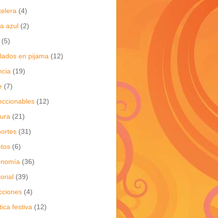
telera
(4)
a azul
(2)
(5)
flados en pijama
(12)
ncia
(19)
e
(7)
eccionables
(12)
tura
(21)
ortes
(31)
tos
(6)
onomía
(36)
torial
(39)
cciones
(4)
tica festiva
(12)