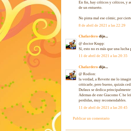
En fin, hay críticos y críticos, y
de un entuerto.
No pinta mal ese cómic, por cier
8 de abril de 2021 a las 22:29
Chafardero
dijo...
@ doctor Krapp:
Sí, esto no es más que una lucha 
11 de abril de 2021 a las 20:35
Chafardero
dijo...
@ Rodion:
la verdad, a Reverte me lo imag
criticarle, pero bueno, quizás ced
Dufaux se dedica principalmente 
Ademas de este Giacomo C he leid
perdidas, muy recomendables.
11 de abril de 2021 a las 20:45
Publicar un comentario