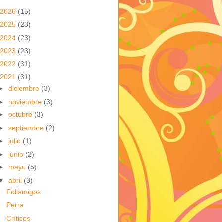
2026
(15)
2025
(23)
2024
(23)
2023
(23)
2022
(31)
2021
(31)
►
diciembre
(3)
►
noviembre
(3)
►
octubre
(3)
►
septiembre
(2)
►
julio
(1)
►
junio
(2)
►
mayo
(5)
▼
abril
(3)
Follamigos
Perra
Críticos