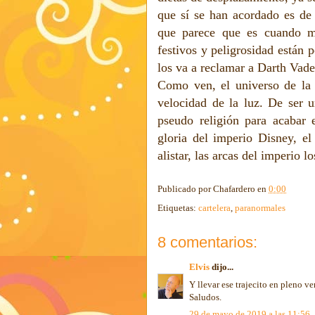
que sí se han acordado es de 
que parece que es cuando má
festivos y peligrosidad están 
los va a reclamar a Darth Vade
Como ven, el universo de la 
velocidad de la luz. De ser u
pseudo religión para acabar
gloria del imperio Disney, el
alistar, las arcas del imperio l
Publicado por
Chafardero
en
0:00
Etiquetas:
cartelera
,
paranormales
8 comentarios:
Elvis
dijo...
Y llevar ese trajecito en pleno ver
Saludos.
29 de mayo de 2019 a las 11:56