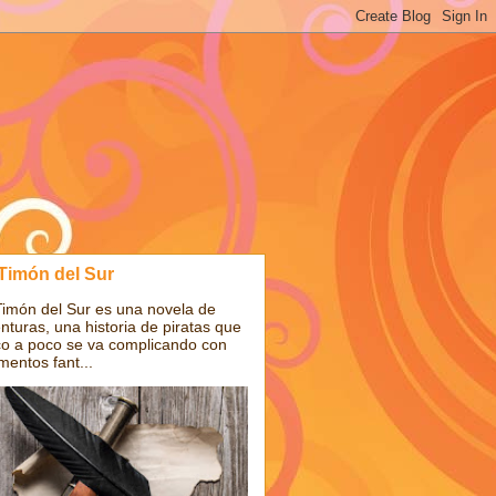
 Timón del Sur
Timón del Sur es una novela de
nturas, una historia de piratas que
o a poco se va complicando con
mentos fant...