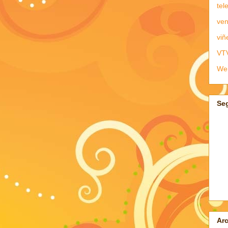
tel
ven
viñ
VT
We
Se
Arc