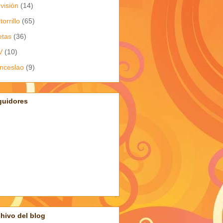
evisión
(14)
torrillo
(65)
etas
(36)
V
(10)
nceslao
(9)
guidores
hivo del blog