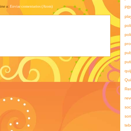
irse a:
Enviar comentarios (Atom)
PB
pla
pol
pol
pr
pub
put
qui
Qui
Re
rev
soc
son
teb