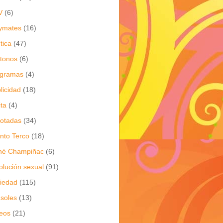
V
(6)
ymates
(16)
ítica
(47)
itonos
(6)
ogramas
(4)
licidad
(18)
ita
(4)
jotadas
(34)
nto Terco
(18)
né Champiñac
(6)
olución sexual
(91)
iedad
(115)
soles
(13)
eos
(21)