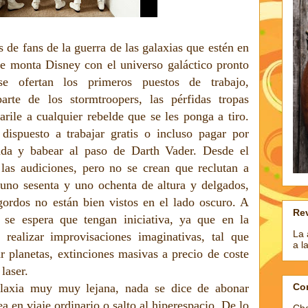
s de fans de la guerra de las galaxias que estén en
ue monta Disney con el universo galáctico pronto
se ofertan los primeros puestos de trabajo,
arte de los stormtroopers, las pérfidas tropas
rile a cualquier rebelde que se les ponga a tiro.
ispuesto a trabajar gratis o incluso pagar por
ada y babear al paso de Darth Vader. Desde el
 las audiciones, pero no se crean que reclutan a
 uno sesenta y uno ochenta de altura y delgados,
gordos no están bien vistos en el lado oscuro. A
Rev
 se espera que tengan iniciativa, ya que en la
La 
 realizar improvisaciones imaginativas, tal que
a l
r planetas, extinciones masivas a precio de coste
laser.
laxia muy muy lejana, nada se dice de abonar
Co
a en viaje ordinario o salto al hiperespacio. De lo