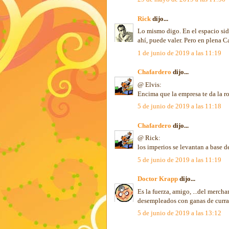
Rick
dijo...
Lo mismo digo. En el espacio sid
ahí, puede valer. Pero en plena Ca
1 de junio de 2019 a las 11:19
Chafardero
dijo...
@ Elvis:
Encima que la empresa te da la ro
5 de junio de 2019 a las 11:18
Chafardero
dijo...
@ Rick:
los imperios se levantan a base de
5 de junio de 2019 a las 11:19
Doctor Krapp
dijo...
Es la fuerza, amigo, ...del merc
desempleados con ganas de currar q
5 de junio de 2019 a las 13:12