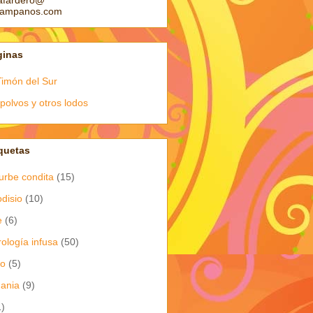
afardero@
pampanos.com
ginas
Timón del Sur
polvos y otros lodos
quetas
urbe condita
(15)
odisio
(10)
e
(6)
rología infusa
(50)
io
(5)
dania
(9)
1)