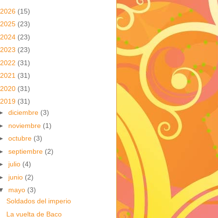
2026
(15)
2025
(23)
2024
(23)
2023
(23)
2022
(31)
2021
(31)
2020
(31)
2019
(31)
►
diciembre
(3)
►
noviembre
(1)
►
octubre
(3)
►
septiembre
(2)
►
julio
(4)
►
junio
(2)
▼
mayo
(3)
Soldados del imperio
La vuelta de Baco