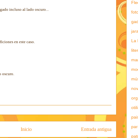
Fle
egado incluso al lado oscuro...
fot
gad
jar
La 
aficiones en este caso.
lit
mar
mo
o oscuro.
mú
nov
or
otil
pai
par
Inicio
Entrada antigua
pat