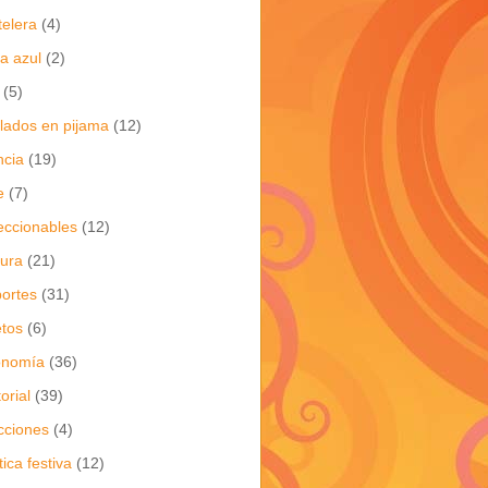
telera
(4)
a azul
(2)
(5)
flados en pijama
(12)
ncia
(19)
e
(7)
eccionables
(12)
tura
(21)
ortes
(31)
tos
(6)
onomía
(36)
torial
(39)
cciones
(4)
tica festiva
(12)