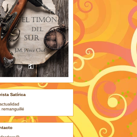
ista Satírica
actualidad
a remanguillé
ntacto