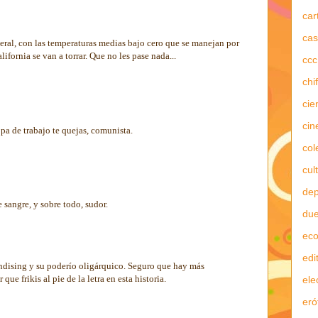
car
cas
eral, con las temperaturas medias bajo cero que se manejan por
lifornia se van a torrar. Que no les pase nada...
ccc
chi
cie
cin
pa de trabajo te quejas, comunista.
col
cul
dep
 sangre, y sobre todo, sudor.
due
ec
edi
handising y su poderío oligárquico. Seguro que hay más
ue frikis al pie de la letra en esta historia.
ele
eró