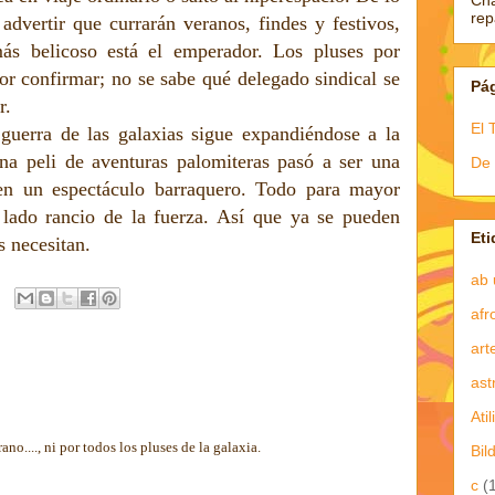
Ch
re
advertir que currarán veranos, findes y festivos,
s belicoso está el emperador. Los pluses por
por confirmar; no se sabe qué delegado sindical se
Pá
r.
El 
guerra de las galaxias sigue expandiéndose a la
na peli de aventuras palomiteras pasó a ser una
De 
 en un espectáculo barraquero. Todo para mayor
 lado rancio de la fuerza. Así que ya se pueden
Eti
os necesitan.
ab 
afr
art
ast
Atil
ano...., ni por todos los pluses de la galaxia.
Bil
c
(