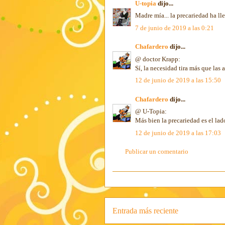
U-topia
dijo...
Madre mía... la precariedad ha ll
7 de junio de 2019 a las 0:21
Chafardero
dijo...
@ doctor Krapp:
Sí, la necesidad tira más que las 
12 de junio de 2019 a las 15:50
Chafardero
dijo...
@ U-Topia:
Más bien la precariedad es el lad
12 de junio de 2019 a las 17:03
Publicar un comentario
Entrada más reciente