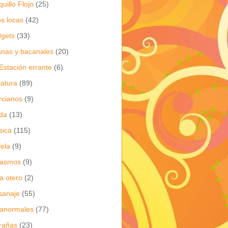
quillo Flojo
(25)
os locas
(42)
gets
(33)
anas y bacanales
(20)
Estación errante
(6)
eratura
(89)
cianos
(9)
da
(13)
sica
(115)
ela
(9)
gasmos
(9)
ia otero
(2)
sanaje
(55)
anormales
(77)
rañas
(23)