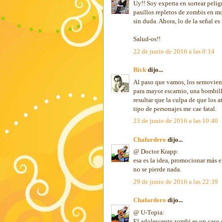
Uy!! Soy experta en sortear peli
pasillos repletos de zombis en m
sin duda. Ahora, lo de la señal e
Salud-os!!
22 de junio de 2016 a las 0:14
Rick
dijo...
Al paso que vamos, los semoviente
para mayor escarnio, una bombill
resultar que la culpa de que los a
tipo de personajes me cae fatal.
23 de junio de 2016 a las 10:40
Chafardero
dijo...
@ Doctor Krapp:
esa es la idea, promocionar más el
no se pierde nada.
29 de junio de 2016 a las 22:39
Chafardero
dijo...
@ U-Topia:
El adolescente zombi es un caso s