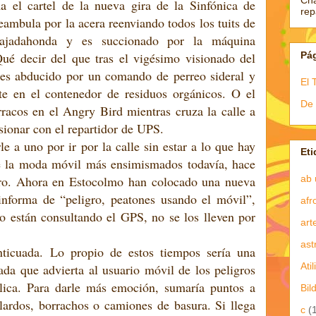
Ch
ma el cartel de la nueva gira de la Sinfónica de
re
deambula por la acera reenviando todos los tuits de
ajadahonda y es succionado por la máquina
Pá
ué decir del que tras el vigésimo visionado del
 es abducido por un comando de perreo sideral y
El 
te en el contenedor de residuos orgánicos. O el
De 
rracos en el Angry Bird mientras cruza la calle a
isionar con el repartidor de UPS.
e a uno por ir por la calle sin estar a lo que hay
Eti
de la moda móvil más ensimismados todavía, hace
ab 
gro. Ahora en Estocolmo han colocado una nueva
 informa de “peligro, peatones usando el móvil”,
afr
no están consultando el GPS, no se los lleven por
art
ast
ticuada. Lo propio de estos tiempos sería una
Atil
ada que advierta al usuario móvil de los peligros
lica. Para darle más emoción, sumaría puntos a
Bil
ardos, borrachos o camiones de basura. Si llega
c
(