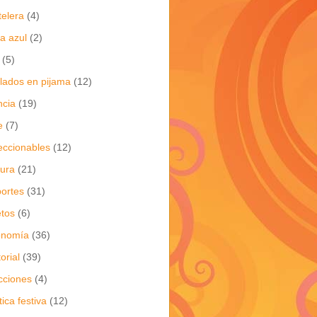
telera
(4)
a azul
(2)
(5)
flados en pijama
(12)
ncia
(19)
e
(7)
eccionables
(12)
tura
(21)
ortes
(31)
tos
(6)
onomía
(36)
torial
(39)
cciones
(4)
tica festiva
(12)