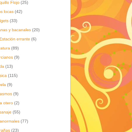
quillo Flojo
(25)
os locas
(42)
gets
(33)
anas y bacanales
(20)
Estación errante
(6)
eratura
(89)
cianos
(9)
da
(13)
sica
(115)
ela
(9)
gasmos
(9)
ia otero
(2)
sanaje
(55)
anormales
(77)
rañas
(23)