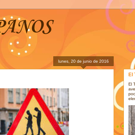
PANOS
lunes, 20 de junio de 2016
El
El 
ave
poc
ele