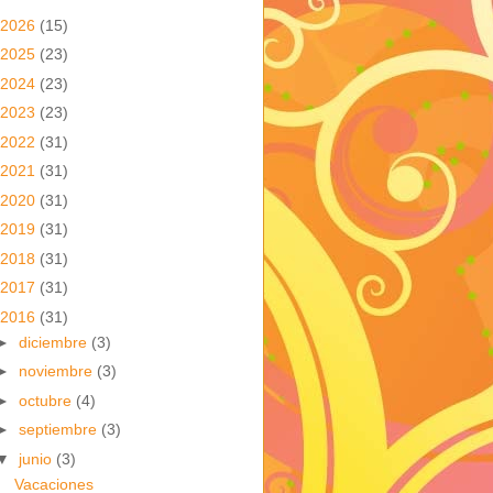
2026
(15)
2025
(23)
2024
(23)
2023
(23)
2022
(31)
2021
(31)
2020
(31)
2019
(31)
2018
(31)
2017
(31)
2016
(31)
►
diciembre
(3)
►
noviembre
(3)
►
octubre
(4)
►
septiembre
(3)
▼
junio
(3)
Vacaciones