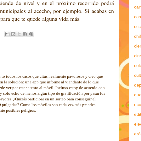
ciende de nivel y en el próximo recorrido podrá
car
 municipales al acecho, por ejemplo. Si acabas en
cas
 para que te quede alguna vida más.
ccc
chi
cie
cin
col
cul
nto todos los casos que citas, realmente pavorosos y creo que
en la solución: una app que informe al viandante de lo que
dep
ede ver por estar atento al móvil. Incluso estoy de acuerdo con
 y solo echo de menos algún tipo de gratificación por pasar los
due
ayores. ¿Quizás participar en un sorteo para conseguir el
ec
0 pulgadas? Como los móviles son cada vez más grandes
nte posibles peligros.
edi
ele
eró