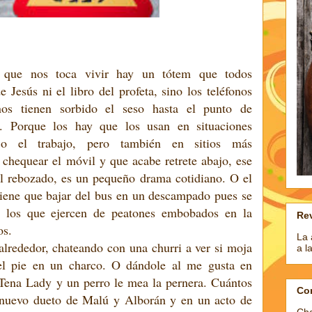
 que nos toca vivir hay un tótem que todos
Jesús ni el libro del profeta, sino los teléfonos
e nos tienen sorbido el seso hasta el punto de
ar. Porque los hay que los usan en situaciones
o el trabajo, pero también en sitios más
 chequear el móvil y que acabe retrete abajo, ese
l rebozado, es un pequeño drama cotidiano. O el
tiene que bajar del bus en un descampado pues se
o los que ejercen de peatones embobados en la
Rev
os.
La 
alrededor, chateando con una churri a ver si moja
a l
el pie en un charco. O dándole al me gusta en
Tena Lady y un perro le mea la pernera. Cuántos
Co
 nuevo dueto de Malú y Alborán y en un acto de