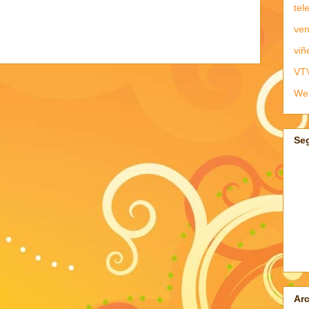
tel
ven
viñ
VT
We
Se
Arc