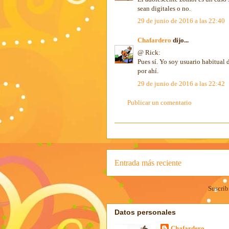
sean digitales o no.
29 de junio de 2016 a las 22:40
Chafardero
dijo...
@ Rick:
Pues sí. Yo soy usuario habitual 
por ahí.
29 de junio de 2016 a las 22:42
Publicar un comentario
Entrada más reciente
Suscrib
Datos personales
Chafardero