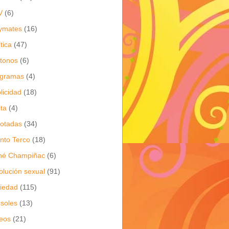
V
(6)
ymates
(16)
ítica
(47)
itonos
(6)
ogramas
(4)
licidad
(18)
ita
(4)
jotadas
(34)
nto Terco
(18)
né Champiñac
(6)
olución sexual
(91)
iedad
(115)
soles
(13)
eos
(21)