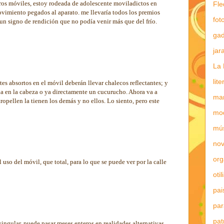
gros móviles, estoy rodeada de adolescente moviladictos en
Fle
ovimiento pegados al aparato. me llevaría todos los premios
fot
s un signo de rendición que no podía venir más que del frío.
gad
jar
La 
lit
s absortos en el móvil deberán llevar chalecos reflectantes; y
a en la cabeza o ya directamente un cucurucho. Ahora va a
mar
tropellen la tienen los demás y no ellos. Lo siento, pero este
mo
mú
nov
or
 uso del móvil, que total, para lo que se puede ver por la calle
otil
pai
par
pat
ingular, puede pasar meses enteros en realidades alternativas,