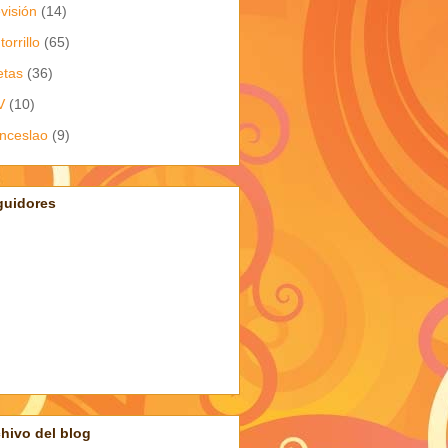
evisión
(14)
torrillo
(65)
etas
(36)
V
(10)
nceslao
(9)
guidores
hivo del blog