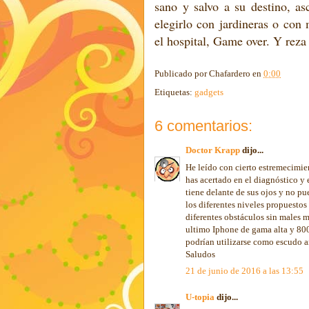
sano y salvo a su destino, as
elegirlo con jardineras o con
el hospital, Game over. Y reza
Publicado por
Chafardero
en
0:00
Etiquetas:
gadgets
6 comentarios:
Doctor Krapp
dijo...
He leído con cierto estremecimie
has acertado en el diagnóstico y 
tiene delante de sus ojos y no pu
los diferentes niveles propuestos
diferentes obstáculos sin males m
ultimo Iphone de gama alta y 80
podrían utilizarse como escudo a
Saludos
21 de junio de 2016 a las 13:55
U-topia
dijo...