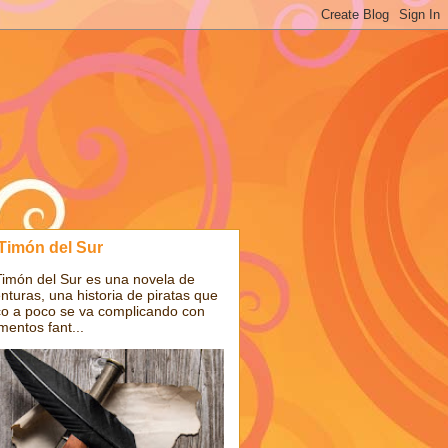
 Timón del Sur
Timón del Sur es una novela de
nturas, una historia de piratas que
o a poco se va complicando con
mentos fant...