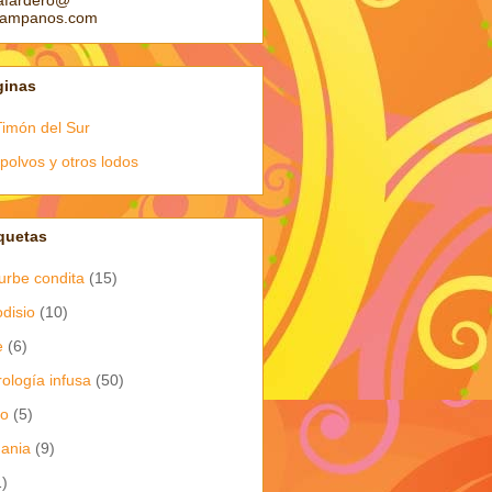
afardero@
pampanos.com
ginas
Timón del Sur
polvos y otros lodos
quetas
urbe condita
(15)
odisio
(10)
e
(6)
rología infusa
(50)
io
(5)
dania
(9)
1)