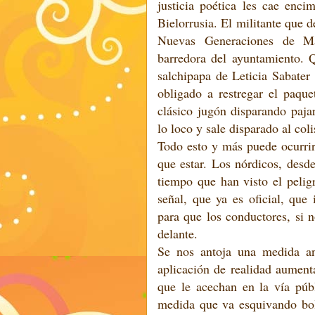
justicia poética les cae enci
Bielorrusia. El militante que 
Nuevas Generaciones de M
barredora del ayuntamiento. Q
salchipapa de Leticia Sabater
obligado a restregar el paque
clásico jugón disparando paja
lo loco y sale disparado al col
Todo esto y más puede ocurrirl
que estar. Los nórdicos, des
tiempo que han visto el peli
señal, que ya es oficial, que
para que los conductores, si 
delante.
Se nos antoja una medida an
aplicación de realidad aument
que le acechan en la vía púb
medida que va esquivando bol