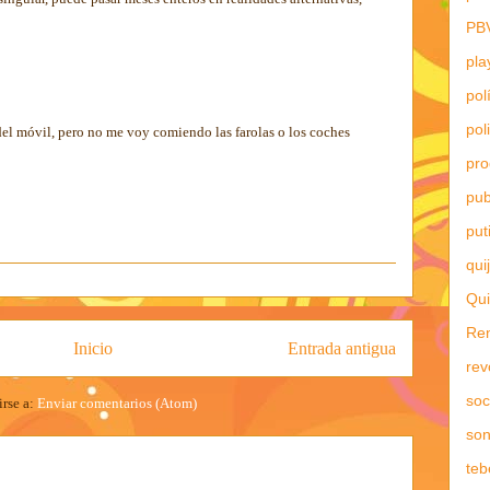
PB
pla
pol
pol
del móvil, pero no me voy comiendo las farolas o los coches
pr
pub
put
qui
Qui
Re
Inicio
Entrada antigua
rev
soc
irse a:
Enviar comentarios (Atom)
son
teb