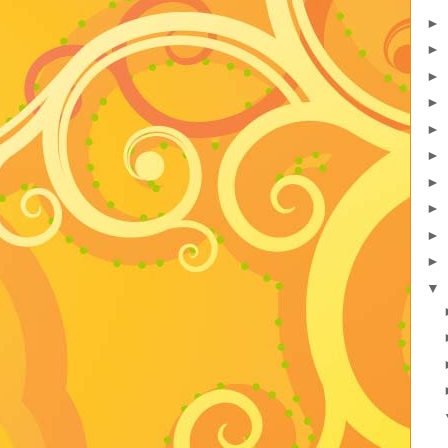
►
►
►
►
►
►
►
►
►
►
▼