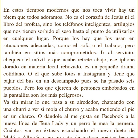
En estos tiempos modernos que nos toca vivir hay un
tótem que todos adoramos. No es el corazón de Jesús ni el
libro del profeta, sino los teléfonos inteligentes, artilugios
que nos tienen sorbido el seso hasta el punto de utilizarlos
en cualquier lugar. Porque los hay que los usan en
situaciones adecuadas, como el sofá o el trabajo, pero
también en sitios más comprometidos. Ir al servicio,
chequear el móvil y que acabe retrete abajo, ese iphone
dorado en materia fecal rebozado, es un pequeño drama
cotidiano. O el que sube fotos a Instagram y tiene que
bajar del bus en un descampado pues se ha pasado seis
pueblos. Pero los que ejercen de peatones embobados en
la pantallita son los más peligrosos.
Va sin mirar lo que pasa a su alrededor, chateando con
una churri a ver si moja el churro y acaba metiendo el pie
en un charco. O dándole al me gusta en Facebook a la
nueva línea de Tena Lady y un perro le mea la pernera.
Cuántos van en éxtasis escuchando el nuevo dueto de
Malú y Alborán y en un acto de justicia poética les cae