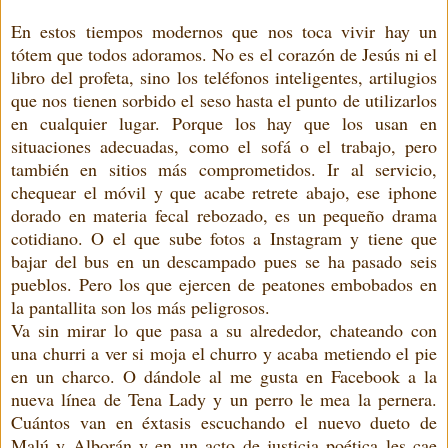
En estos tiempos modernos que nos toca vivir hay un
tótem que todos adoramos. No es el corazón de Jesús ni el
libro del profeta, sino los teléfonos inteligentes, artilugios
que nos tienen sorbido el seso hasta el punto de utilizarlos
en cualquier lugar. Porque los hay que los usan en
situaciones adecuadas, como el sofá o el trabajo, pero
también en sitios más comprometidos. Ir al servicio,
chequear el móvil y que acabe retrete abajo, ese iphone
dorado en materia fecal rebozado, es un pequeño drama
cotidiano. O el que sube fotos a Instagram y tiene que
bajar del bus en un descampado pues se ha pasado seis
pueblos. Pero los que ejercen de peatones embobados en
la pantallita son los más peligrosos.
Va sin mirar lo que pasa a su alrededor, chateando con
una churri a ver si moja el churro y acaba metiendo el pie
en un charco. O dándole al me gusta en Facebook a la
nueva línea de Tena Lady y un perro le mea la pernera.
Cuántos van en éxtasis escuchando el nuevo dueto de
Malú y Alborán y en un acto de justicia poética les cae