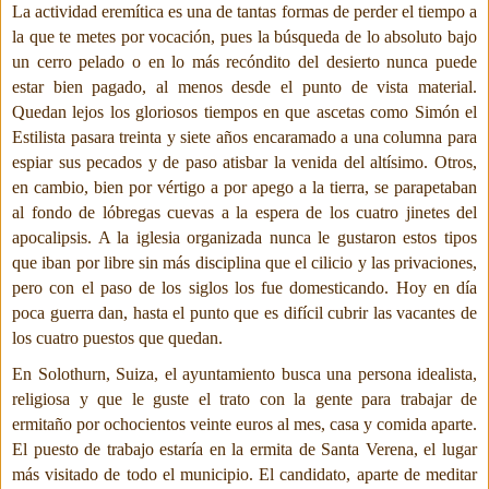
La actividad eremítica es una de tantas formas de perder el tiempo a
la que te metes por vocación, pues la búsqueda de lo absoluto bajo
un cerro pelado o en lo más recóndito del desierto nunca puede
estar bien pagado, al menos desde el punto de vista material.
Quedan lejos los gloriosos tiempos en que ascetas como Simón el
Estilista pasara treinta y siete años encaramado a una columna para
espiar sus pecados y de paso atisbar la venida del altísimo. Otros,
en cambio, bien por vértigo a por apego a la tierra, se parapetaban
al fondo de lóbregas cuevas a la espera de los cuatro jinetes del
apocalipsis. A la iglesia organizada nunca le gustaron estos tipos
que iban por libre sin más disciplina que el cilicio y las privaciones,
pero con el paso de los siglos los fue domesticando. Hoy en día
poca guerra dan, hasta el punto que es difícil cubrir las vacantes de
los cuatro puestos que quedan.
En Solothurn, Suiza, el ayuntamiento busca una persona idealista,
religiosa y que le guste el trato con la gente para trabajar de
ermitaño por ochocientos veinte euros al mes, casa y comida aparte.
El puesto de trabajo estaría en la ermita de Santa Verena, el lugar
más visitado de todo el municipio. El candidato, aparte de meditar