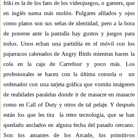
friki es la de los fans de los v
ideojuegos, o
gamers
, que
en inglés suena más molón
. Pulgares afilados y ojos
como platos son sus señas de identidad, pero a la hora
de ponerse ante la pantalla hay
g
us
tos y juegos para
todos. Unos
echan
una partidita en el móvil con los
pajarracos cabreados de
Angry
Birds
mientras hacen
la
cola en la caja de Carrefour
y poco más. Los
profesionales se h
acen con la última consola o
un
ordenador con una tarjeta gráfica que vomita imágenes
de realidades paralelas donde ir de masacre en masacre
como en
Call
of
Duty
y otros de tal pelaje. Y después
están los que les tira la retro tecnología, que se han
quedado anclados en alguna fecha del pasado cercano.
Son los amantes de los
Arcade
, los primitivos