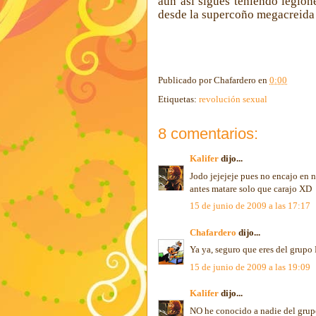
aún así sigues teniendo legion
desde la supercoño megacreida 
Publicado por
Chafardero
en
0:00
Etiquetas:
revolución sexual
8 comentarios:
Kalifer
dijo...
Jodo jejejeje pues no encajo en n
antes matare solo que carajo XD
15 de junio de 2009 a las 17:17
Chafardero
dijo...
Ya ya, seguro que eres del grupo 
15 de junio de 2009 a las 19:09
Kalifer
dijo...
NO he conocido a nadie del grupo