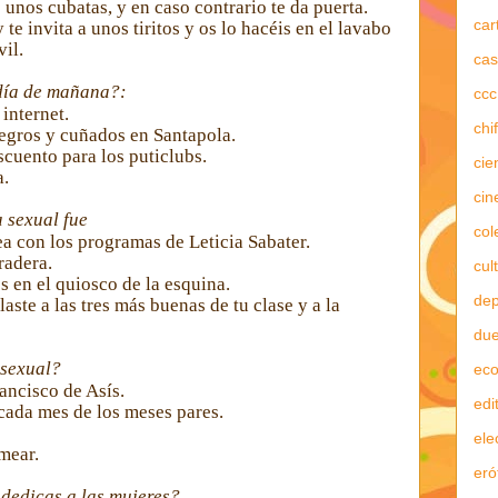
 unos cubatas, y en caso contrario te da puerta.
car
te invita a unos tiritos y os lo hacéis en el lavabo
il.
cas
día de mañana?:
ccc
internet.
chi
egros y cuñados en Santapola.
uento para los puticlubs.
cie
a.
cin
 sexual fue
col
a con los programas de Leticia Sabater.
radera.
cul
s en el quiosco de la esquina.
dep
aste a las tres más buenas de tu clase y a la
due
 sexual?
ec
ancisco de Asís.
edi
cada mes de los meses pares.
ele
 mear.
eró
 dedicas a las mujeres?