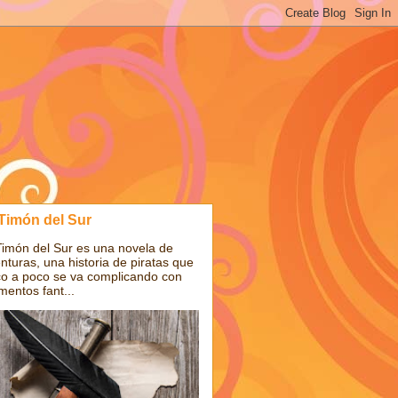
 Timón del Sur
Timón del Sur es una novela de
nturas, una historia de piratas que
o a poco se va complicando con
mentos fant...