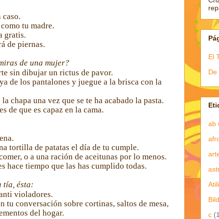
Ch
re
 caso.
 como tu madre.
 gratis.
Pá
á de piernas.
El 
miras de una mujer?
De 
e sin dibujar un rictus de pavor.
ya de los pantalones y juegue a la brisca con la
la chapa una vez que se te ha acabado la pasta.
Eti
es de que es capaz en la cama.
ab 
ena.
afr
a tortilla de patatas el día de tu cumple.
art
 comer, o a una ración de aceitunas por lo menos.
es hace tiempo que las has cumplido todas.
ast
tía, ésta:
Atil
anti violadores.
Bil
n tu conversación sobre
cortinas, saltos de mesa,
ementos del hogar.
c
(