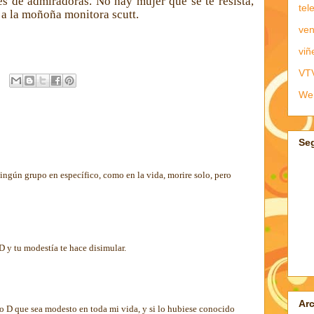
es de admiradoras. No hay mujer que se te resista,
tel
a la moñoña monitora scutt.
ven
viñ
VT
We
Se
ingún grupo en específico, como en la vida, morire solo, pero
D y tu modestía te hace disimular.
Arc
 D que sea modesto en toda mi vida, y si lo hubiese conocido