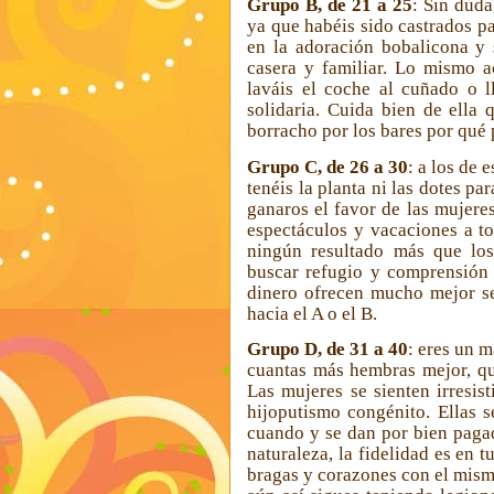
Grupo B, de 21 a 25
: Sin duda
ya que habéis sido castrados p
en la adoración bobalicona y s
casera y familiar. Lo mismo a
laváis el coche al cuñado o l
solidaria. Cuida bien de ella
borracho por los bares por qué
Grupo C, de 26 a 30
: a los de 
tenéis la planta ni las dotes pa
ganaros el favor de las mujeres
espectáculos y vacaciones a to
ningún resultado más que los
buscar refugio y comprensión 
dinero ofrecen mucho mejor se
hacia el A o el B.
Grupo D, de 31 a 40
: eres un m
cuantas más hembras mejor, qu
Las mujeres se sienten irresis
hijoputismo congénito. Ellas s
cuando y se dan por bien paga
naturaleza, la fidelidad es en
bragas y corazones con el mism