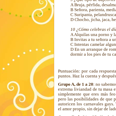
A
Bruja, pérfida, desalm
B
Señora, parienta, media
C
Suripanta, pelandrusca,
D
Chocho, jicha,
jaca, h
10
¿Cómo celebras el dí
A
Alquilas una porno y l
B
Invitas a tu señora a u
C
Intentas camelar alguna
D
En un arranque de roma
dormir a los pies de tu c
Puntuación: por cada respuest
puntos. Haz la cuenta y después
Grupo A, de 1 a 20
: no sabemos
extrema liviandad de tu masa e
simplemente que eres más feo 
pero las posibilidades de que p
autoricen los carnavales gays.
el amor propio, sin dejar de la