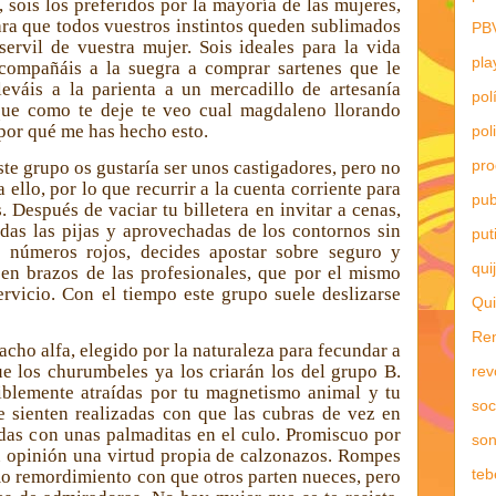
, sois los preferidos por la mayoría de las mujeres,
ara que todos vuestros instintos queden sublimados
PB
ervil de vuestra mujer. Sois ideales para la vida
pla
compañáis a la suegra a comprar sartenes que le
leváis a la parienta a un mercadillo de artesanía
pol
 que como te deje te veo cual magdaleno llorando
 por qué me has hecho esto.
pol
pr
este grupo os gustaría ser unos castigadores, pero no
ra ello, por lo que
recurrir a la cuenta corriente para
pub
. Después de vaciar tu billetera en invitar a cenas,
das las pijas y aprovechadas de los contornos sin
put
 números rojos, decides apostar sobre seguro y
qui
en brazos de las profesionales, que por el mismo
rvicio. Con el tiempo este grupo suele deslizarse
Qui
Re
acho alfa, elegido por la naturaleza para fecundar a
e los churumbeles ya los criarán los del grupo B.
rev
tiblemente atraídas por tu magnetismo animal y tu
soc
e sienten realizadas con que las cubras de vez en
das con unas palmaditas en el culo. Promiscuo por
son
 tu opinión una virtud propia de calzonazos. Rompes
teb
o remordimiento con que otros parten nueces, pero