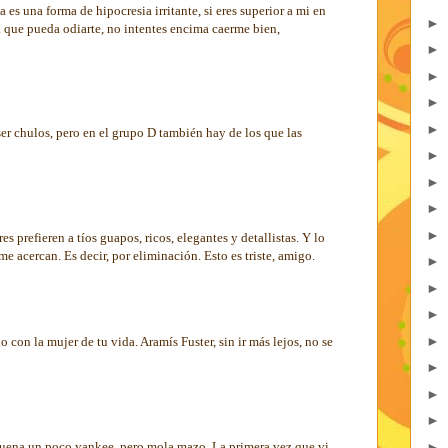
 es una forma de hipocresia irritante, si eres superior a mi en
►
a que pueda odiarte, no intentes encima caerme bien,
►
►
►
►
er chulos, pero en el grupo D también hay de los que las
►
►
►
►
 prefieren a tíos guapos, ricos, elegantes y detallistas. Y lo
e acercan. Es decir, por eliminación. Esto es triste, amigo.
►
►
►
►
 con la mujer de tu vida. Aramís Fuster, sin ir más lejos, no se
►
►
►
►
Suena un poco yankee, pero mola mazo. La primera vez que vi