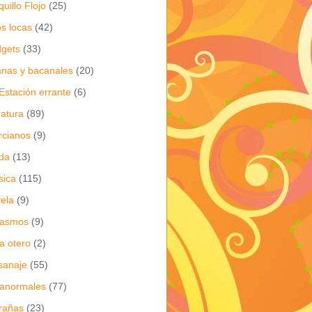
quillo Flojo
(25)
os locas
(42)
gets
(33)
anas y bacanales
(20)
Estación errante
(6)
eratura
(89)
cianos
(9)
da
(13)
sica
(115)
ela
(9)
gasmos
(9)
ia otero
(2)
sanaje
(55)
anormales
(77)
rañas
(23)