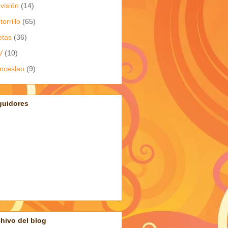
evisión
(14)
torrillo
(65)
etas
(36)
V
(10)
nceslao
(9)
guidores
hivo del blog