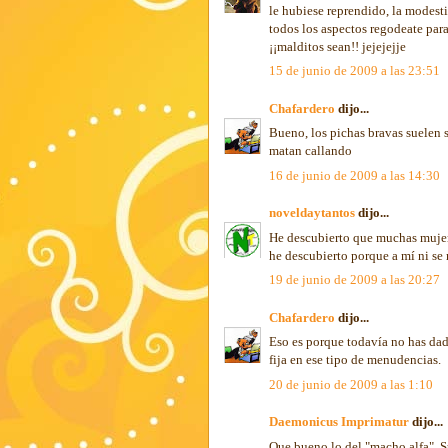
le hubiese reprendido, la modestia
todos los aspectos regodeate par
¡¡malditos sean!! jejejejje
15 de junio de 2009 a las 23:51
Chafardero
dijo...
Bueno, los pichas bravas suelen s
matan callando
16 de junio de 2009 a las 14:30
noveldaytantos
dijo...
He descubierto que muchas mujeres
he descubierto porque a mí ni se m
19 de junio de 2009 a las 20:27
Chafardero
dijo...
Eso es porque todavía no has dado
fija en ese tipo de menudencias.
20 de junio de 2009 a las 1:10
Daemonicus Imprimatur
dijo...
Que bueno lo del "macho alfa". 