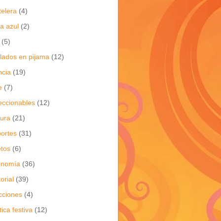
telera
(4)
a azul
(2)
(5)
flados en pijama
(12)
ncia
(19)
e
(7)
eccionables
(12)
tura
(21)
ortes
(31)
tos
(6)
onomía
(36)
torial
(39)
cciones
(4)
tica festiva
(12)