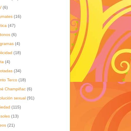
V
(6)
ymates
(16)
ítica
(47)
itonos
(6)
ogramas
(4)
licidad
(18)
ita
(4)
jotadas
(34)
nto Terco
(18)
né Champiñac
(6)
olución sexual
(91)
iedad
(115)
soles
(13)
eos
(21)