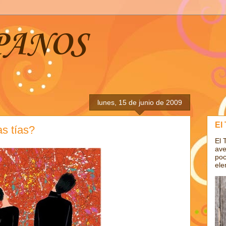
PANOS
lunes, 15 de junio de 2009
El
as tías?
El 
ave
poc
ele