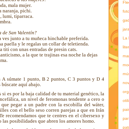
Fle
ada, mala mujer.
 naranja, pichi.
fot
 lumi, tiparraca.
gad
embra.
jar
a de San Valentín?
a ves junto a tu muñeca hinchable preferida.
La 
na paella y le regalas un collar de teletienda.
lit
 titi con unas entradas de presin cats.
nticismo, a la que te trajinas esa noche la dejas
mar
ama.
mo
mú
a A súmate 1 punto, B 2 puntos, C 3 puntos y D 4
nov
 búscate aquí abajo.
or
 si es por la baja calidad de tu material genético, la
ncefálica, un nivel de feromonas tendente a cero o
otil
que pegar a un padre con la escobilla del wáter,
pai
illes con el bello seso corren parejas a que en Irán
 Te recomendamos que te centres en el cibersexo y
par
do las posibilidades que abren los amores homo.
pat