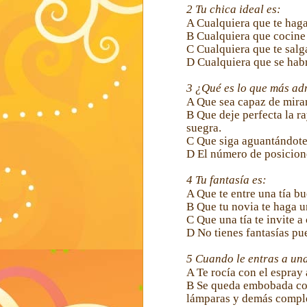
2
Tu chica ideal es:
A
Cualquiera que te haga
B
Cualquiera que cocine
C
Cualquiera que te salga
D
Cualquiera que se habr
3
¿Qué es lo que más ad
A
Que sea capaz de mirart
B
Que deje perfecta la ra
suegra.
C
Que siga aguantándote 
D
El número de posicion
4
Tu fantasía es:
A
Que te entre una tía bu
B
Que tu novia te haga un
C
Que una tía te invite a
D
No tienes fantasías pu
5
Cuando le entras a una 
A
Te rocía con el espray 
B
Se queda embobada co
lámparas y demás compl