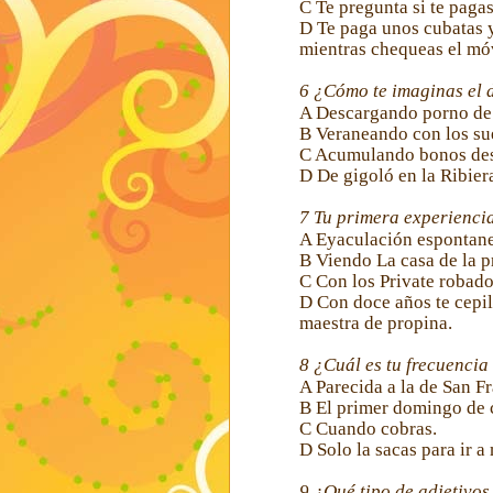
C
Te pregunta si te pagas
D
Te paga unos cubatas y 
mientras chequeas el móv
6
¿Cómo te imaginas el 
A
Descargando porno de 
B
Veraneando con los su
C
Acumulando bonos desc
D
De gigoló en la Ribier
7
Tu primera experiencia
A
Eyaculación espontane
B
Viendo La casa de la p
C
Con los Private robado
D
Con doce años te cepill
maestra de propina.
8
¿Cuál es tu frecuencia
A
Parecida a la de San Fr
B
El primer domingo de 
C
Cuando cobras.
D
Solo la sacas para ir a
9
¿Qué tipo de adjetivos