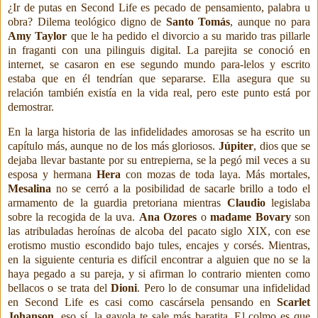
¿Ir de putas en Second Life es pecado de pensamiento, palabra u
obra? Dilema teológico digno de
Santo Tomás
, aunque no para
Amy Taylor
que le ha pedido el divorcio a su marido tras pillarle
in fraganti con una pilinguis digital. La parejita se conoció en
internet, se casaron en ese
segundo mundo para-lelos y escrito
estaba que en él tendrían que separarse. Ella asegura que su
relación también existía en la vida real, pero este punto está por
demostrar.
En la larga historia de las infidelidades amorosas se ha escrito un
capítulo más, aunque no de los más gloriosos.
Júpiter
, dios que se
dejaba llevar bastante por su entrepierna, se la pegó mil veces a su
esposa y hermana
Hera
con mozas de toda laya. Más mortales,
Mesalina
no se cerró a la posibilidad de sacarle
brillo a todo el
armamento de la
guardia pretoriana mientras
Claudio
legislaba
sobre la recogida de la uva.
Ana Ozores
o
madame Bovary
son
las atribuladas
heroínas de alcoba del pacato siglo XIX, con ese
erotismo mustio escondido bajo tules, encajes y corsés.
Mientras,
en la siguiente centuria es difícil encontrar a alguien que no se la
haya pegado a su pareja, y si afirman lo contrario mienten como
bellacos o se trata del
Dioni
. Pero lo de consumar una infidelidad
en Second Life es casi como cascársela pensando en
Scarlet
Johanson
, eso sí, la gayola te sale más baratita. El colmo es que