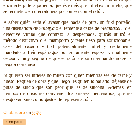
encima te pille la parienta, que éste más que infiel es un infeliz, que
se ha metido en una ratonera por tontear con el ratón.
A saber quién sería el avatar que hacía de puta, un friki porteño,
una diseñadora de
Shibuya
o el teniente alcalde de
Medinaceli.
Y el
detective virtual que contrato la despechada, quizás utilizó el
método deductivo o el mamporro y tente tieso para solucionar
el
caso del casado virtual potencialmente infiel y ciertamente
mandado a freír espárragos por su amante esposa, virtualmente
celosa y muy segura de que el ratón de su cibermarido no se la
pegara con queso.
Si quieren ser infieles no miren con quien mientras sea de carne y
hueso. Pequen de obra y que luego les quiten lo bailado, déjense de
putas de silicio que son peor que las de silicona. Además, en
tiempos de crisis no convienen los amores mercenarios, que no
desgravan sino como gastos de representación.
Chafardero
en
0:00
Compartir