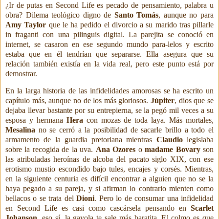
¿Ir de putas en Second Life es pecado de pensamiento, palabra u
obra? Dilema teológico digno de
Santo Tomás
, aunque no para
Amy Taylor
que le ha pedido el divorcio a su marido tras pillarle
in fraganti con una pilinguis digital. La parejita se conoció en
internet, se casaron en ese
segundo mundo para-lelos y escrito
estaba que en él tendrían que separarse. Ella asegura que su
relación también existía en la vida real, pero este punto está por
demostrar.
En la larga historia de las infidelidades amorosas se ha escrito un
capítulo más, aunque no de los más gloriosos.
Júpiter
, dios que se
dejaba llevar bastante por su entrepierna, se la pegó mil veces a su
esposa y hermana
Hera
con mozas de toda laya. Más mortales,
Mesalina
no se cerró a la posibilidad de sacarle
brillo a todo el
armamento de la
guardia pretoriana mientras
Claudio
legislaba
sobre la recogida de la uva.
Ana Ozores
o
madame Bovary
son
las atribuladas
heroínas de alcoba del pacato siglo XIX, con ese
erotismo mustio escondido bajo tules, encajes y corsés.
Mientras,
en la siguiente centuria es difícil encontrar a alguien que no se la
haya pegado a su pareja, y si afirman lo contrario mienten como
bellacos o se trata del
Dioni
. Pero lo de consumar una infidelidad
en Second Life es casi como cascársela pensando en
Scarlet
Johanson
, eso sí, la gayola te sale más baratita. El colmo es que