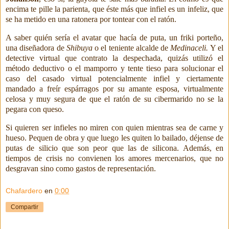
encima te pille la parienta, que éste más que infiel es un infeliz, que
se ha metido en una ratonera por tontear con el ratón.
A saber quién sería el avatar que hacía de puta, un friki porteño,
una diseñadora de
Shibuya
o el teniente alcalde de
Medinaceli.
Y el
detective virtual que contrato la despechada, quizás utilizó el
método deductivo o el mamporro y tente tieso para solucionar
el
caso del casado virtual potencialmente infiel y ciertamente
mandado a freír espárragos por su amante esposa, virtualmente
celosa y muy segura de que el ratón de su cibermarido no se la
pegara con queso.
Si quieren ser infieles no miren con quien mientras sea de carne y
hueso. Pequen de obra y que luego les quiten lo bailado, déjense de
putas de silicio que son peor que las de silicona. Además, en
tiempos de crisis no convienen los amores mercenarios, que no
desgravan sino como gastos de representación.
Chafardero
en
0:00
Compartir