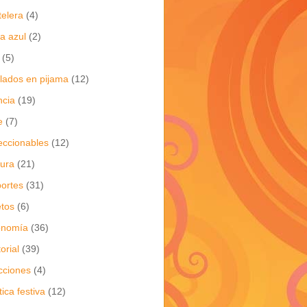
telera
(4)
a azul
(2)
(5)
flados en pijama
(12)
ncia
(19)
e
(7)
eccionables
(12)
tura
(21)
ortes
(31)
tos
(6)
onomía
(36)
torial
(39)
cciones
(4)
tica festiva
(12)