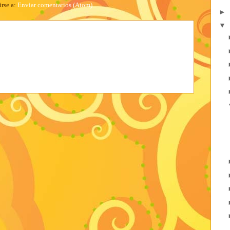
irse a:
Enviar comentarios (Atom)
►
▼