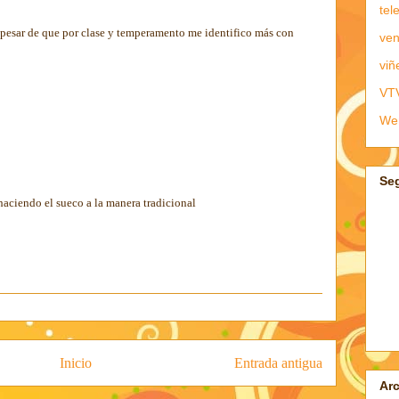
tel
a pesar de que por clase y temperamento me identifico más con
ven
viñ
VT
We
Se
aciendo el sueco a la manera tradicional
Inicio
Entrada antigua
Arc