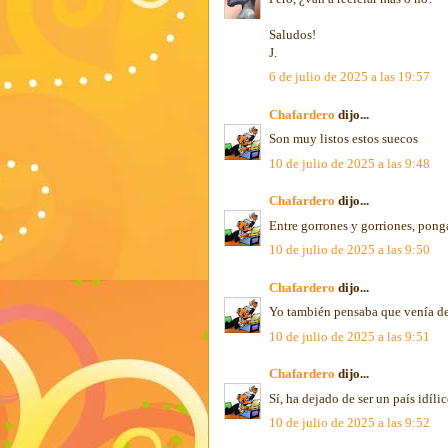
Saludos!
J.
6 de julio de 2025 a las 19:57
Chafardero
dijo...
Son muy listos estos suecos
10 de julio de 2025 a las 9:48
Chafardero
dijo...
Entre gorrones y gorriones, pong
10 de julio de 2025 a las 9:50
Chafardero
dijo...
Yo también pensaba que venía de 
10 de julio de 2025 a las 9:51
Chafardero
dijo...
Sí, ha dejado de ser un país idíli
10 de julio de 2025 a las 9:52