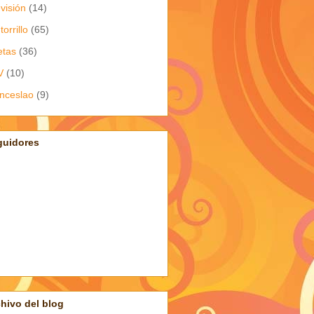
evisión
(14)
torrillo
(65)
etas
(36)
V
(10)
nceslao
(9)
guidores
hivo del blog