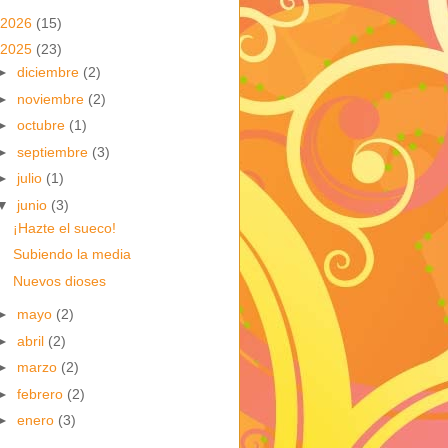
2026
(15)
2025
(23)
►
diciembre
(2)
►
noviembre
(2)
►
octubre
(1)
►
septiembre
(3)
►
julio
(1)
▼
junio
(3)
¡Hazte el sueco!
Subiendo la media
Nuevos dioses
►
mayo
(2)
►
abril
(2)
►
marzo
(2)
►
febrero
(2)
►
enero
(3)