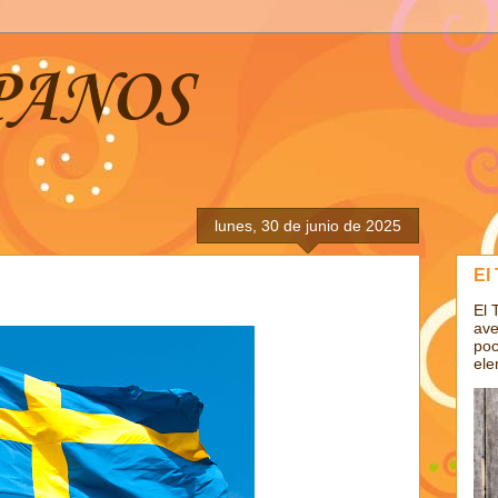
PANOS
lunes, 30 de junio de 2025
El
El 
ave
poc
ele