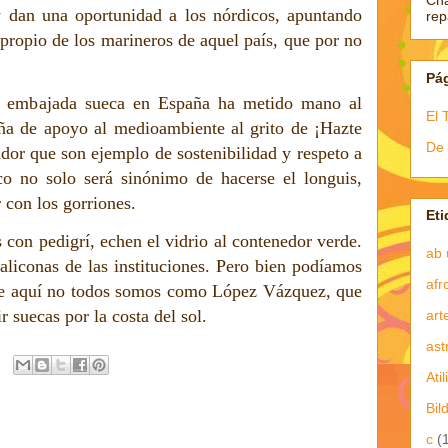
Ch
y dan una oportunidad a los nórdicos, apuntando
re
 propio de los marineros de aquel país, que por no
Pá
a embajada sueca en España ha metido mano al
El 
a de apoyo al medioambiente al grito de ¡Hazte
De 
dor que son ejemplo de sostenibilidad y respeto a
co no solo será sinónimo de hacerse el longuis,
 con los gorriones.
Eti
s con pedigrí, echen el vidrio al contenedor verde.
ab 
baliconas de las instituciones. Pero bien podíamos
afr
que aquí no todos somos como López Vázquez, que
r suecas por la costa del sol.
art
ast
Atil
Bil
c
(