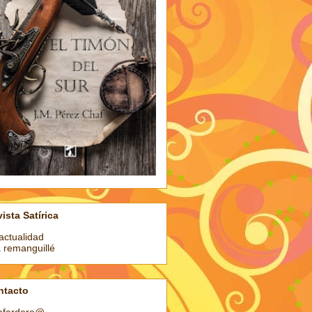
ista Satírica
actualidad
a remanguillé
ntacto