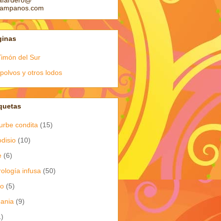
afardero@
pampanos.com
ginas
Timón del Sur
polvos y otros lodos
quetas
urbe condita
(15)
odisio
(10)
e
(6)
rología infusa
(50)
io
(5)
dania
(9)
1)