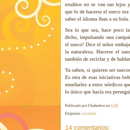
eruditos no se van tan lejos 
que lo de hacerse el sueco era
saber el idioma iban a su bola.
Sea lo que sea, hace poco l
dicho, impulsando una campañ
el sueco! Dice el señor embaja
la naturaleza. Hacerse el sue
también de reciclar y de hablar
Ya saben, si quieren ser sueco
Es otra de esas iniciativas bo
enseñarles a estos nórdicos 
lo único que hacía era persegui
Publicado por
Chafardero
en
0:00
Etiquetas:
sociedad
14 comentarios: