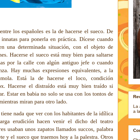
ntre los españoles es la de hacerse el sueco. De
innatas para ponerla en práctica. Dícese cuando
en una determinada situación, con el objeto de
ones. Hacerse el sueco está muy bien para saltarse
uzas por la calle con algún antiguo jefe o cuando
za. Hay muchas expresiones equivalentes, a la
mola. Está la de hacerse el loco, condición
x. Hacerse el distraído está muy bien traído si
ar. Estar en babia no solo se usa con los tontos de
Rev
mientras miran para otro lado.
La 
a l
tiene nada que ver con los habitantes de la idílica
arga erudición hacen venir el dicho del teatro
es usaban unos zapatos llamados succos, palabra
Co
te y el sueco que traemos hoy a la palestra. Otros