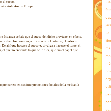
s el sueco.
Fle
 más violentos de Europa.
fot
gad
jar
La 
e Iribarren señala que el sueco del dicho proviene, en efecto,
lit
mpleaban los cómicos, a diferencia del coturno, el calzado
. De ahí que hacerse el sueco equivalga a hacerse el torpe, el
mar
, el que no entiende lo que se le dice, que era el papel que
mo
mú
nov
or
pre certero en sus interpretaciones faciales de la medianía
otil
pai
par
pat