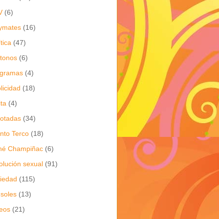
V
(6)
ymates
(16)
ítica
(47)
itonos
(6)
ogramas
(4)
licidad
(18)
ita
(4)
jotadas
(34)
nto Terco
(18)
né Champiñac
(6)
olución sexual
(91)
iedad
(115)
soles
(13)
eos
(21)