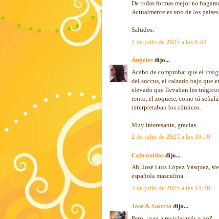
De todas formas mejor no hagamo
Actualmente es uno de los países
Saludos.
1 de julio de 2025 a las 8:43
Ángeles
dijo...
Acabo de comprobar que el insign
del soccus, el calzado bajo que e
elevado que llevaban los trágicos
tonto, el zoquete, como tú señalas
interpretaban los cómicos.
Muy interesante, gracias.
2 de julio de 2025 a las 10:19
Cabrónidas
dijo...
Ah, José Luís López Vásquez, siem
española masculina.
3 de julio de 2025 a las 14:26
José A. García
dijo...
Pero, ¿van a reciclar más o no?