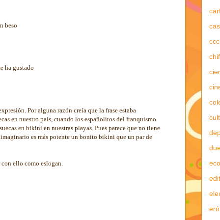
car
Un beso
cas
ccc
chi
me ha gustado
cie
cin
col
expresión. Por alguna razón creía que la frase estaba
cul
ecas en nuestro país, cuando los españolitos del franquismo
uecas en bikini en nuestras playas. Pues parece que no tiene
dep
i imaginario es más potente un bonito bikini que un par de
due
ec
r con ello como eslogan.
edi
ele
eró