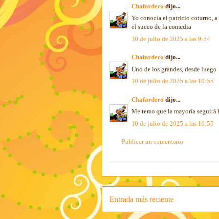
Chafardero
dijo...
Yo conocía el patricio coturno, 
el succo de la comedia
10 de julio de 2025 a las 9:54
Chafardero
dijo...
Uno de los grandes, desde luego
10 de julio de 2025 a las 10:55
Chafardero
dijo...
Me temo que la mayoría seguirá h
10 de julio de 2025 a las 10:55
Publicar un comentario
Entrada más reciente