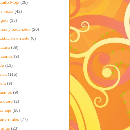
quillo Flojo
(25)
os locas
(42)
gets
(33)
anas y bacanales
(20)
Estación errante
(6)
eratura
(89)
cianos
(9)
da
(13)
sica
(115)
ela
(9)
gasmos
(9)
ia otero
(2)
sanaje
(55)
anormales
(77)
rañas
(23)