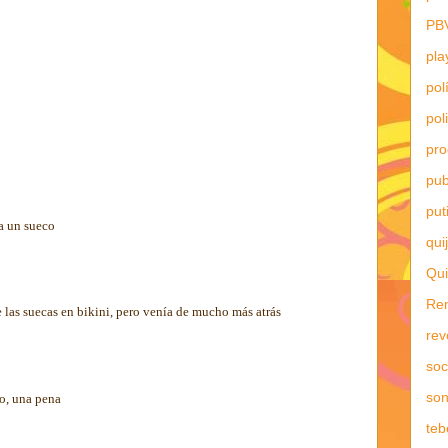
PB
pla
pol
pol
pr
pub
put
a un sueco
qui
Qui
Re
las suecas en bikini, pero venía de mucho más atrás
rev
soc
son
co, una pena
teb