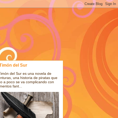
 Timón del Sur
Timón del Sur es una novela de
nturas, una historia de piratas que
o a poco se va complicando con
mentos fant...