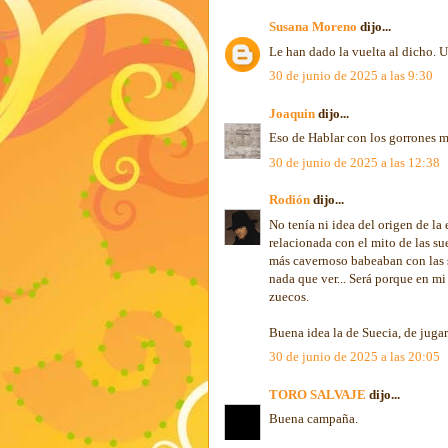
Susana Moreno
dijo...
Le han dado la vuelta al dicho. 
30 de junio de 2025 a las 9:30
Joaquin
dijo...
Eso de Hablar con los gorrones 
30 de junio de 2025 a las 12:38
Rodión
dijo...
No tenía ni idea del origen de la 
relacionada con el mito de las su
más cavernoso babeaban con las s
nada que ver... Será porque en m
zuecos.
Buena idea la de Suecia, de juga
30 de junio de 2025 a las 20:05
TORO SALVAJE
dijo...
Buena campaña.