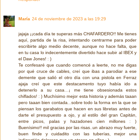
María
24 de noviembre de 2023 a las 19:29
jajaja ¡¡cada día te superas más CHAFARDERO!! Me tienes
aquí, partida de la risa, intentando centrarme para poder
escribirte algo medio decente, aunque no hace falta, que
en tu casa lo indecentemente divertido hace subir al IBEX y
el Daw Jones! : )
Te confesaré que cuando comencé a leerte, no me digas
por qué cruce de cables, creí que ibas a parodiar a ese
demente que salió el otro día con una pistola en Ferraz
ajaja creí que este destacamento tuyo había ido a
detenerlo a su casa…¡ me tiene obsesionada estos
chiflados! : ) Muchísimo mejor esta historia y además taaan
pero taaan bien contada...sobre todo la forma en la que se
piensan los garabatos que hacen en sus libretas antes de
darte el presupuesto a ojo, y al estilo del gran Capitán,
entre picos, palas y hazadones cien millones : )
Buenísimo!! mil gracias por las risas..un abrazo muy fuerte,
buen finde y cuidadito con las tuberías, mejor una