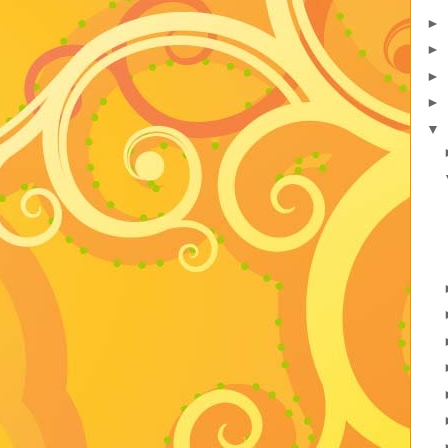
►
►
►
►
▼