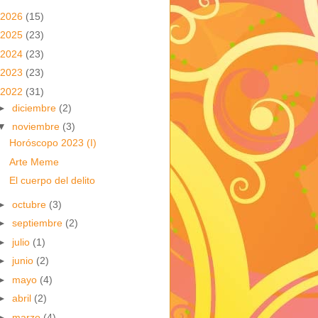
2026
(15)
2025
(23)
2024
(23)
2023
(23)
2022
(31)
►
diciembre
(2)
▼
noviembre
(3)
Horóscopo 2023 (I)
Arte Meme
El cuerpo del delito
►
octubre
(3)
►
septiembre
(2)
►
julio
(1)
►
junio
(2)
►
mayo
(4)
►
abril
(2)
►
marzo
(4)