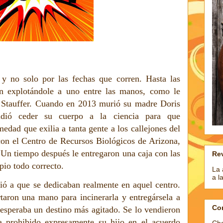
 y no solo por las fechas que corren. Hasta las
an explotándole a uno entre las manos, como le
m Stauffer. Cuando en 2013 murió su madre Doris
cidió ceder su cuerpo a la ciencia para que
medad que exilia a tanta gente a los callejones del
on el Centro de Recursos Biológicos de Arizona,
 Un tiempo después le entregaron una caja con las
Rev
pio todo correcto.
La 
a l
ó a que se dedicaban realmente en aquel centro.
taron una mano para incinerarla y entregársela a
Co
e esperaba un destino más agitado. Se lo vendieron
ía prohibido expresamente su hijo en el acuerdo