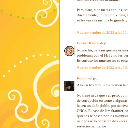
Pero claro, si te metes con los "s
directamente, un traidor. Y hala, 
se les vaya la mano a lo grande y
9 de noviembre de 2022 a las 11
Doctor Krapp
dijo...
No me fío, para mí que esa es un
problemas con el FBI y no les pe
Es curioso los muertos no se esca
9 de noviembre de 2022 a las 18
Rodión
dijo...
A ver si los familiares reciben la
No tiene nada que ver, pero, por 
de corrupción en torno a alguna
hacen un daño doble, por motivar
ONG's. El caso de Jim Stauffer, 
quienes se pasan por los mismísim
muchos se lo pensarán dos veces a
servicios sanitarios.