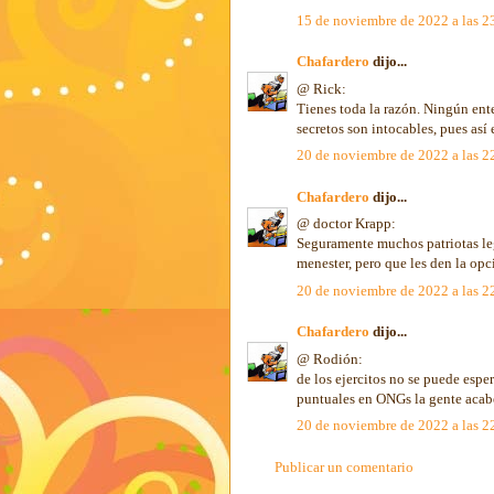
15 de noviembre de 2022 a las 2
Chafardero
dijo...
@ Rick:
Tienes toda la razón. Ningún ente
secretos son intocables, pues así
20 de noviembre de 2022 a las 2
Chafardero
dijo...
@ doctor Krapp:
Seguramente muchos patriotas leg
menester, pero que les den la op
20 de noviembre de 2022 a las 2
Chafardero
dijo...
@ Rodión:
de los ejercitos no se puede espe
puntuales en ONGs la gente acab
20 de noviembre de 2022 a las 2
Publicar un comentario