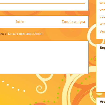
tel
ven
viñ
Inicio
Entrada antigua
VT
We
irse a:
Enviar comentarios (Atom)
Se
Arc