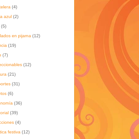
telera
(4)
a azul
(2)
(5)
flados en pijama
(12)
ncia
(19)
e
(7)
eccionables
(12)
tura
(21)
ortes
(31)
tos
(6)
onomía
(36)
torial
(39)
cciones
(4)
tica festiva
(12)