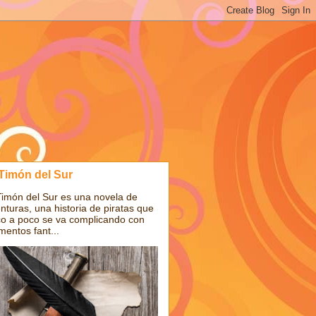
 Timón del Sur
Timón del Sur es una novela de
nturas, una historia de piratas que
o a poco se va complicando con
mentos fant...