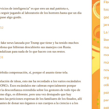
Fle
ervicios de inteligencia" es que eres un mal patriota o,
fot
a seguir jugando al laboratorio de los horrores hasta que un día
gad
 pase algo gordo.
jar
:52
La 
lit
a fake news lanzada por Trump que tiene y ha tenido muchos
rdona que hibieran descubierto sus manejos con Rusia.
mar
ndalizan para nada de lo que hacen con sus restos.
mo
:31
mú
nov
 debida compensación, sí, porque el asunto tiene tela.
or
relación de ideas, esto me ha recordado a los varios escándalos
otil
s ONG's. Esos escándalos me cabrean especialmente porque
 la desconfianza extendida sobre los gestores de todo tipo de
pai
como digo, es diferente, pero una vez destapado que hay
os las peticiones expresas de los familiares de los finados, allí
par
ntes de donar sus órganos o sus cuerpos a la ciencia o a los
pat