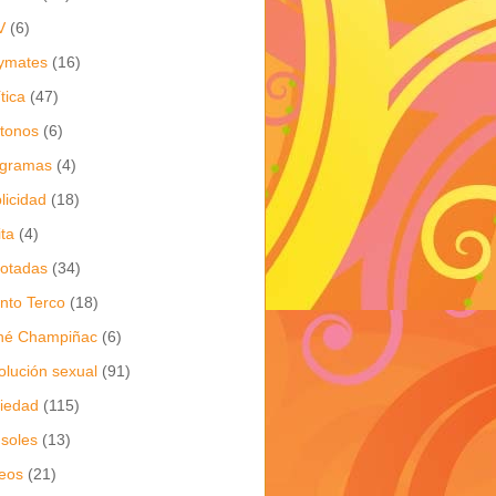
V
(6)
ymates
(16)
ítica
(47)
itonos
(6)
ogramas
(4)
licidad
(18)
ita
(4)
jotadas
(34)
nto Terco
(18)
né Champiñac
(6)
olución sexual
(91)
iedad
(115)
soles
(13)
eos
(21)