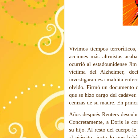
Vivimos tiempos terroríficos,
acciones más altruistas acab
ocurrió al estadounidense Ji
víctima del Alzheimer, de
investigaran esa maldita enfer
olvido. Firmó un documento c
que se hizo cargo del cadáver.
cenizas de su madre. En princi
Años después Reuters descubri
Concretamente, a Doris le cor
su hijo. Al resto del cuerpo l
al ejército, justo lo que hab