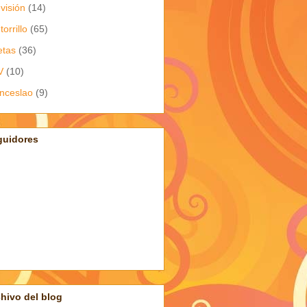
evisión
(14)
torrillo
(65)
etas
(36)
V
(10)
nceslao
(9)
guidores
hivo del blog