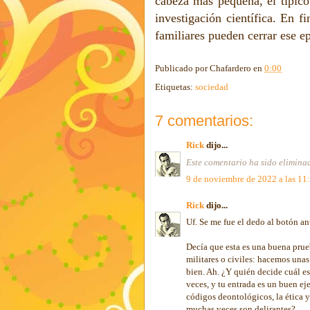
cabeza más pequeña, el típico
investigación científica. En f
familiares pueden cerrar ese e
Publicado por
Chafardero
en
0:00
Etiquetas:
sociedad
7 comentarios:
Rick
dijo...
Este comentario ha sido eliminad
9 de noviembre de 2022 a las 11
Rick
dijo...
Uf. Se me fue el dedo al botón an
Decía que esta es una buena prueb
militares o civiles: hacemos unas
bien. Ah. ¿Y quién decide cuál es 
veces, y tu entrada es un buen e
códigos deontológicos, la ética y
muchas veces son delirantes?