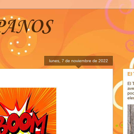
PANOS
lunes, 7 de noviembre de 2022
El
El 
ave
poc
ele