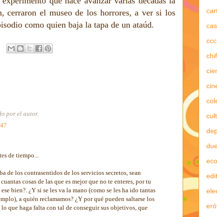
 experimento que hace avanzar varias décadas la
car
in, cerraron el museo de los horrores, a ver si los
pisodio como quien baja la tapa de un ataúd.
cas
ccc
chi
cie
cin
col
o por el autor.
cul
:47
dep
due
tes de tiempo...
ec
a de los contrasentidos de los servicios secretos, sean
edi
 cuantas cosas de las que es mejor que no te enteres, por tu
ese bien?. ¿Y si se les va la mano (como se les ha ido tantas
ele
jemplo), a quién reclamamos? ¿Y por qué pueden saltarse los
eró
 lo que haga falta con tal de conseguir sus objetivos, que