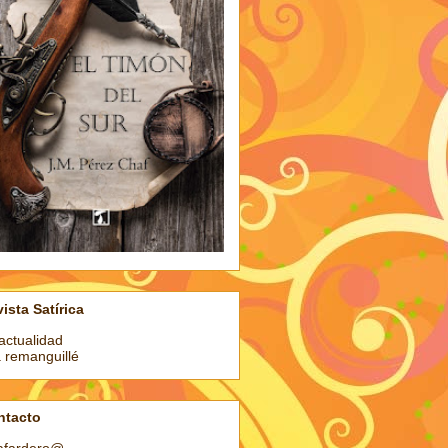
ista Satírica
actualidad
a remanguillé
ntacto