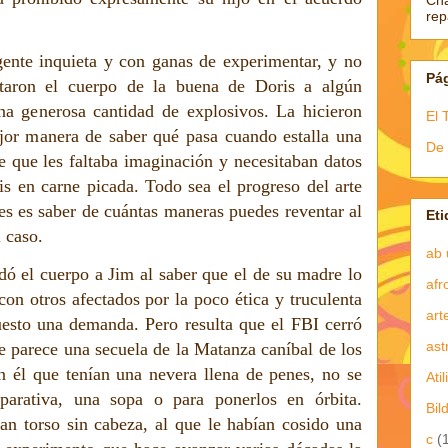
Ch
re
 gente inquieta y con ganas de experimentar, y no
Pá
taron el cuerpo de la buena de Doris a algún
na generosa cantidad de explosivos. La hicieron
El 
mejor manera de saber qué pasa cuando estalla una
De 
 que les faltaba imaginación y necesitaban datos
is en carne picada. Todo sea el progreso del arte
es es saber de cuántas maneras puedes reventar al
Eti
 caso.
ab 
ó el cuerpo a Jim al saber que el de su madre lo
afr
con otros afectados por la poco ética y truculenta
art
puesto una demanda. Pero resulta que el FBI cerró
ast
e parece una secuela de la Matanza caníbal de los
en él que tenían una nevera llena de penes, no se
Atil
arativa, una sopa o para ponerlos en órbita.
Bil
n torso sin cabeza, al que le habían cosido una
c
(