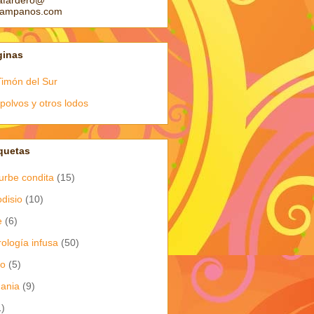
afardero@
pampanos.com
ginas
Timón del Sur
polvos y otros lodos
quetas
urbe condita
(15)
odisio
(10)
e
(6)
rología infusa
(50)
io
(5)
dania
(9)
1)