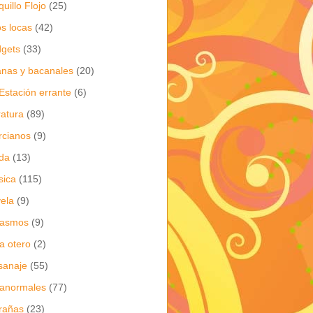
quillo Flojo
(25)
os locas
(42)
gets
(33)
anas y bacanales
(20)
Estación errante
(6)
eratura
(89)
cianos
(9)
da
(13)
sica
(115)
ela
(9)
gasmos
(9)
ia otero
(2)
sanaje
(55)
anormales
(77)
rañas
(23)