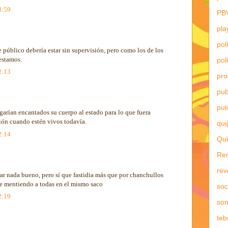
3:59
PB
pla
pol
 público debería estar sin supervisión, pero como los de los
 estamos.
pol
2:13
pr
pub
put
arían encantados su cuerpo al estado para lo que fuera
ción cuando estén vivos todavía.
qui
2:14
Qui
Re
rev
rar nada bueno, pero sí que fastidia más que por chanchullos
e mentiendo a todas en el mismo saco
soc
2:19
son
teb