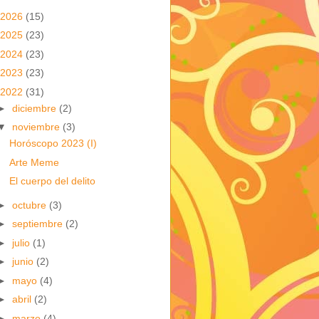
2026
(15)
2025
(23)
2024
(23)
2023
(23)
2022
(31)
►
diciembre
(2)
▼
noviembre
(3)
Horóscopo 2023 (I)
Arte Meme
El cuerpo del delito
►
octubre
(3)
►
septiembre
(2)
►
julio
(1)
►
junio
(2)
►
mayo
(4)
►
abril
(2)
►
marzo
(4)