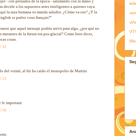
jer - con peinados de la época - saludando con la mano y
tel
 decirle a los supuestos seres inteligentes a quienes vaya
.. Aquí la raza humana os manda saludos. ¿Cómo va eso? ¿Y la
ven
glish or parlez vous français?''
viñ
eraron que aquel mensaje podría servir para algo, ¿por qué no
VT
s mutantes de la futura era pos-glacial? Como bien dices,
cas cosas.
We
2:32
Se
o del vermú, al fin ha caído el monopolio de Martini
2:15
e le importará.
2:16
Arc
erte.