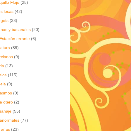
quillo Flojo
(25)
os locas
(42)
gets
(33)
anas y bacanales
(20)
Estación errante
(6)
eratura
(89)
cianos
(9)
da
(13)
sica
(115)
ela
(9)
gasmos
(9)
ia otero
(2)
sanaje
(55)
anormales
(77)
rañas
(23)