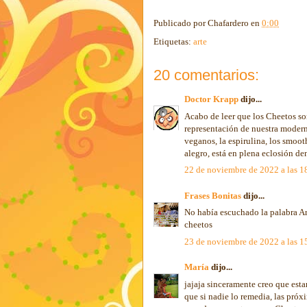
Publicado por
Chafardero
en
0:00
Etiquetas:
arte
20 comentarios:
Doctor Krapp
dijo...
Acabo de leer que los Cheetos s
representación de nuestra modern
veganos, la espirulina, los smoot
alegro, está en plena eclosión d
22 de noviembre de 2022 a las 1
Frases Bonitas
dijo...
No había escuchado la palabra A
cheetos
23 de noviembre de 2022 a las 1
María
dijo...
jajaja sinceramente creo que esta
que si nadie lo remedia, las próx