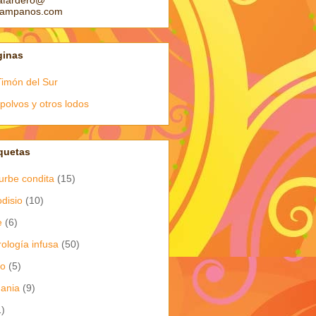
afardero@
pampanos.com
ginas
Timón del Sur
polvos y otros lodos
quetas
urbe condita
(15)
odisio
(10)
e
(6)
rología infusa
(50)
io
(5)
dania
(9)
1)