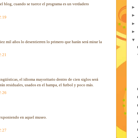
del blog, cuando se tuerce el programa es un verdadero
►
►
2:19
►
►
▼
z mil años lo desentierren lo primero que harán será mirar la
2:21
ngüísticas, el idioma mayoritario dentro de cien siglos será
erán residuales, usados en el hampa, el futbol y poco más.
2:26
e exponiendo en aquel museo.
2:27