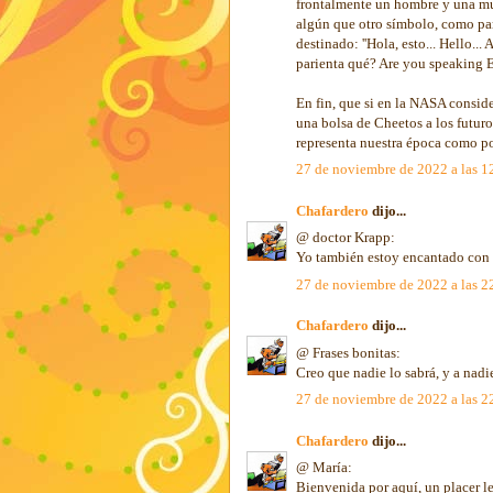
frontalmente un hombre y una mu
algún que otro símbolo, como para
destinado: ''Hola, esto... Hello.
parienta qué? Are you speaking En
En fin, que si en la NASA consid
una bolsa de Cheetos a los futuro
representa nuestra época como po
27 de noviembre de 2022 a las 1
Chafardero
dijo...
@ doctor Krapp:
Yo también estoy encantado con l
27 de noviembre de 2022 a las 2
Chafardero
dijo...
@ Frases bonitas:
Creo que nadie lo sabrá, y a nadi
27 de noviembre de 2022 a las 2
Chafardero
dijo...
@ María:
Bienvenida por aquí, un placer le