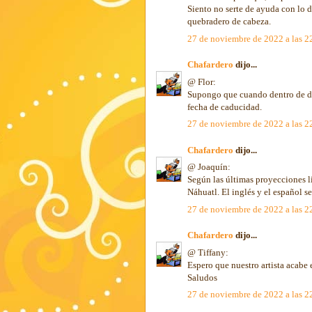
Siento no serte de ayuda con lo 
quebradero de cabeza.
27 de noviembre de 2022 a las 2
Chafardero
dijo...
@ Flor:
Supongo que cuando dentro de die
fecha de caducidad.
27 de noviembre de 2022 a las 2
Chafardero
dijo...
@ Joaquín:
Según las últimas proyecciones li
Náhuatl. El inglés y el español s
27 de noviembre de 2022 a las 2
Chafardero
dijo...
@ Tiffany:
Espero que nuestro artista acab
Saludos
27 de noviembre de 2022 a las 2