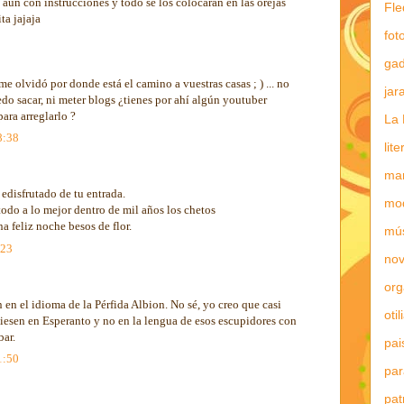
aun con instrucciones y todo se los colocarán en las orejas
Fle
ta jajaja
fot
gad
e olvidó por donde está el camino a vuestras casas ; ) ... no
jar
edo sacar, ni meter blogs ¿tienes por ahí algún youtuber
ara arreglarlo ?
La 
8:38
lit
mar
edisfrutado de tu entrada.
mo
todo a lo mejor dentro de mil años los chetos
a feliz noche besos de flor.
mú
:23
nov
or
n en el idioma de la Pérfida Albion. No sé, yo creo que casi
otil
viesen en Esperanto y no en la lengua de esos escupidores con
bar.
pai
1:50
par
pat