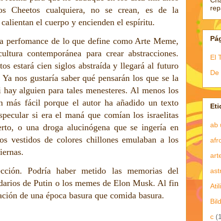
Ch
re
s Cheetos cualquiera, no se crean, es de la
calientan el cuerpo y encienden el espíritu.
Pá
na perfomance de lo que define como Arte Meme,
cultura contemporánea para crear abstracciones.
El 
os estará cien siglos abstraída y llegará al futuro
De 
 Ya nos gustaría saber qué pensarán los que se la
si hay alguien para tales menesteres. Al menos los
n más fácil porque el autor ha añadido un texto
Eti
specular si era el maná que comían los israelitas
ab 
erto, o una droga alucinógena que se ingería en
bos vestidos de colores chillones emulaban a los
afr
iernas.
art
cción. Podría haber metido las memorias del
ast
darios de Putin o los memes de Elon Musk. Al fin
Atil
tación de una época basura que comida basura.
Bil
c
(