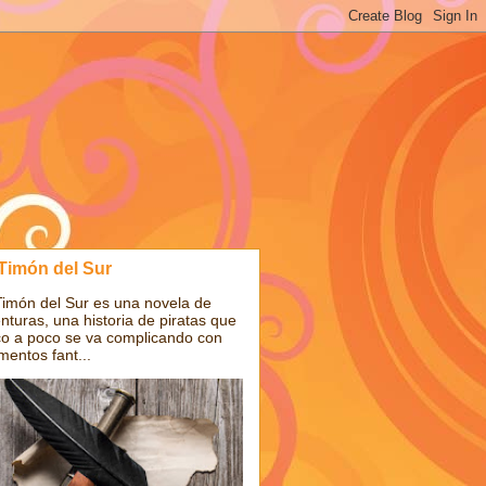
 Timón del Sur
Timón del Sur es una novela de
nturas, una historia de piratas que
o a poco se va complicando con
mentos fant...