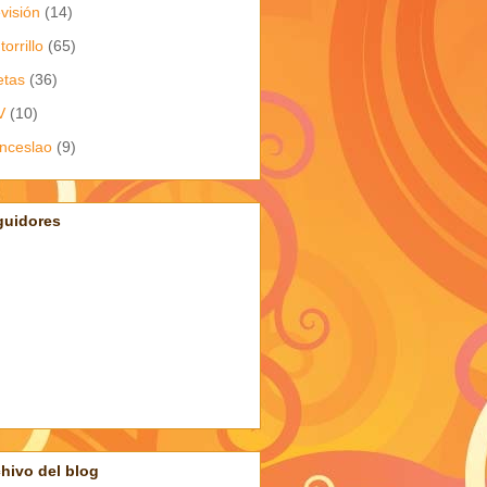
evisión
(14)
torrillo
(65)
etas
(36)
V
(10)
nceslao
(9)
guidores
hivo del blog