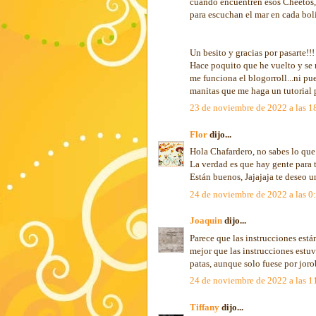
cuando encuentren esos Cheetos, 
para escuchan el mar en cada boli
Un besito y gracias por pasarte!!!
Hace poquito que he vuelto y se m
me funciona el blogorroll...ni pu
manitas que me haga un tutorial p
23 de noviembre de 2022 a las 1
Flor
dijo...
Hola Chafardero, no sabes lo que 
La verdad es que hay gente para 
Están buenos, Jajajaja te deseo un
24 de noviembre de 2022 a las 0
Joaquin
dijo...
Parece que las instrucciones está
mejor que las instrucciones estu
patas, aunque solo fuese por joro
24 de noviembre de 2022 a las 1
Tiffany
dijo...