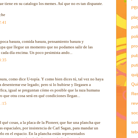
e tiene en su catalogo los memes. Así que no es tan disparate.
PB
oche
pla
2:41
pol
pol
época basura, comida basura, pensamiento basura y
pr
upa que llegue un momento que no podamos salir de las
 cada día encima. Un poco pesimista ando...
pub
3:35
put
qui
basura, como dice U-topía. Y como bien dices tú, tal vez no haya
Qui
desenterrar ese legado; pero si lo hubiese y llegasen a
fica, igual se preguntan cómo es posible que la raza humana
Re
o que otra cosa será en qué condiciones llegan...
rev
1:15
soc
son
d qué cosas, a la placa de la Pioneer, que fue una plancha que
s espaciales, por insistencia de Carl Sagan, para mandar un
teb
lo en el espacio. En la plancha están representados