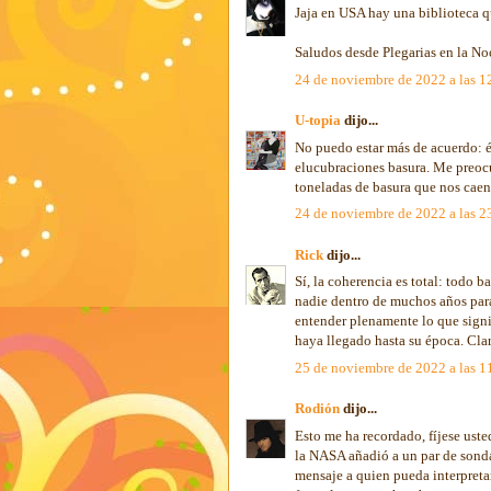
Jaja en USA hay una biblioteca qu
Saludos desde Plegarias en la N
24 de noviembre de 2022 a las 1
U-topia
dijo...
No puedo estar más de acuerdo: 
elucubraciones basura. Me preoc
toneladas de basura que nos caen
24 de noviembre de 2022 a las 2
Rick
dijo...
Sí, la coherencia es total: todo 
nadie dentro de muchos años para 
entender plenamente lo que signi
haya llegado hasta su época. Clar
25 de noviembre de 2022 a las 1
Rodión
dijo...
Esto me ha recordado, fíjese uste
la NASA añadió a un par de sonda
mensaje a quien pueda interpretar