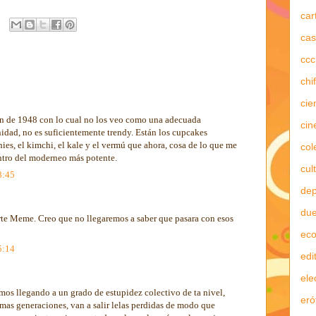
car
cas
ccc
chi
cie
on de 1948 con lo cual no los veo como una adecuada
cin
idad, no es suficientemente trendy. Están los cupcakes
hies, el kimchi, el kale y el vermú que ahora, cosa de lo que me
col
entro del moderneo más potente.
cul
8:45
dep
due
rte Meme. Creo que no llegaremos a saber que pasara con esos
ec
5:14
edi
ele
mos llegando a un grado de estupidez colectivo de ta nivel,
eró
imas generaciones, van a salir lelas perdidas de modo que