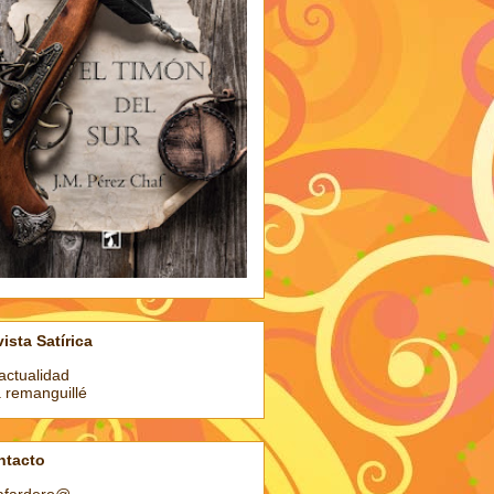
ista Satírica
actualidad
a remanguillé
ntacto