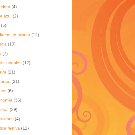
telera
(4)
a azul
(2)
(5)
flados en pijama
(12)
ncia
(19)
e
(7)
eccionables
(12)
tura
(21)
ortes
(31)
tos
(6)
onomía
(36)
torial
(39)
cciones
(4)
tica festiva
(12)