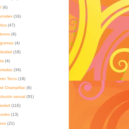
V
(6)
ymates
(16)
ítica
(47)
itonos
(6)
ogramas
(4)
licidad
(18)
ita
(4)
jotadas
(34)
nto Terco
(18)
né Champiñac
(6)
olución sexual
(91)
iedad
(115)
soles
(13)
eos
(21)