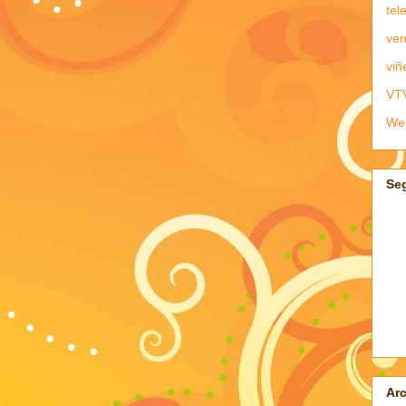
tel
ven
viñ
VT
We
Se
Arc