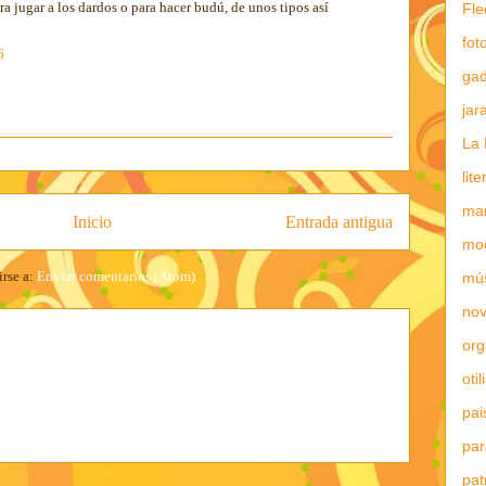
ra jugar a los dardos o para hacer budú, de unos tipos así
Fle
fot
6
gad
jar
La 
lit
mar
Inicio
Entrada antigua
mo
irse a:
Enviar comentarios (Atom)
mú
nov
or
otil
pai
par
pat