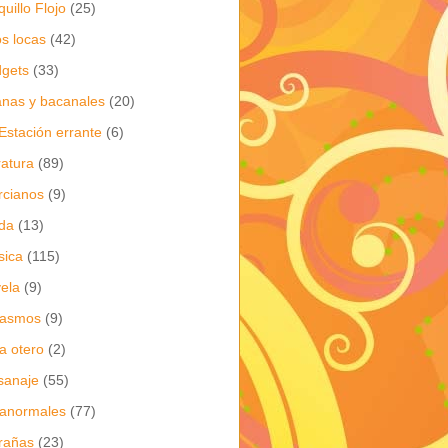
quillo Flojo
(25)
os locas
(42)
gets
(33)
anas y bacanales
(20)
Estación errante
(6)
eratura
(89)
cianos
(9)
da
(13)
sica
(115)
ela
(9)
gasmos
(9)
ia otero
(2)
sanaje
(55)
anormales
(77)
rañas
(23)