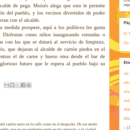
Ch
re
alcalde de pega. Moisés alega que esto le permite
ón del pueblo, y los vecinos divertidos de poder
eran con el alcalde.
Pá
 la medida prospere, aquí a los políticos les gusta
El 
s. Disfrutan como niños inaugurando rotondas o
s con las que se dotará al servicio de limpieza.
De 
rio, que dejaran al alcalde de cartón piedra en el
ntras el de carne y hueso otea desde el bar de
Eti
glorioso futuro que le espera al pueblo bajo su
ab 
afr
art
ast
Atil
Bil
la del cartón tanto en la calle como en el despacho. De ese modo
c
(
ueldo, que en esa profesión suele ser de categoría, y la ciudad