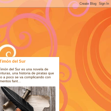
 Timón del Sur
Timón del Sur es una novela de
nturas, una historia de piratas que
o a poco se va complicando con
mentos fant...