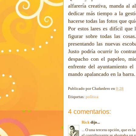
alfarería creativa, manda al 
dedicar más tiempo a la gesti
hacerse todas las fotos que qui
Por estos lares es difícil que
figurar sobre todas las cosa
presentando las nuevas escoba
Justo podría ocurrir lo contra
despacho con el papeleo, mie
enfrente del ayuntamiento el 
mando apalancado en la barra.
Publicado por
Chafardero
en
0:28
Etiquetas:
política
4 comentarios:
Rick
dijo...
... O una tercera opción, que es 
el contribuyente se ahorraba un s