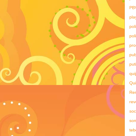
PB
pla
pol
pol
pr
pub
put
qui
Qui
Re
rev
soc
son
teb