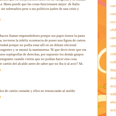
lta. Hasta puede que las cosas funcionasen mejor: de Italia
car
in sobresaltos pese a sus políticos (salen de una crisis y
cas
5
ccc
chi
 hacen llamar emprendedores porque sus papis tienen la pasta
cie
a, tuvieron la infeliz ocurrencia de poner una figura de carton
iudad porque no podía estar allí en un debate electoral
cin
rgentes y se montó la marimorena. Ni que decir tiene que era
col
 unos soplapollas de derechas, por supuesto los demás grupos
 denigrante cuando vieron que no podían hacer otra cosa.
cul
 cartón del alcalde antes de saber que no iba ir al acto? Ah.
dep
9
due
ec
os de cartón currarán y ellos no renunciarán al sueldo
edi
4
ele
eró