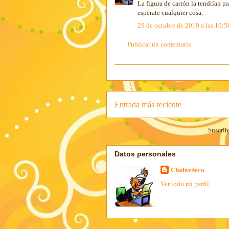
La figura de cartón la tendrían pa
esperate cualquier cosa.
29 de octubre de 2019 a las 10:5
Publicar un comentario
Entrada más reciente
Suscrib
Datos personales
Chafardero
Ver todo mi perfil