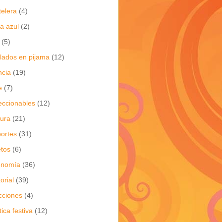
telera
(4)
a azul
(2)
(5)
flados en pijama
(12)
ncia
(19)
e
(7)
eccionables
(12)
tura
(21)
ortes
(31)
tos
(6)
onomía
(36)
torial
(39)
cciones
(4)
tica festiva
(12)