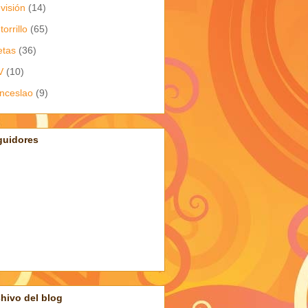
evisión
(14)
torrillo
(65)
etas
(36)
V
(10)
nceslao
(9)
guidores
hivo del blog