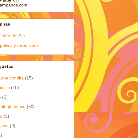
afardero@
pampanos.com
ginas
Timón del Sur
polvos y otros lodos
quetas
urbe condita
(15)
odisio
(10)
e
(6)
rología infusa
(50)
io
(5)
dania
(9)
1)