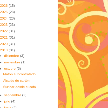
2026
(15)
2025
(23)
2024
(23)
2023
(23)
2022
(31)
2021
(31)
2020
(31)
2019
(31)
►
diciembre
(3)
►
noviembre
(1)
▼
octubre
(3)
Matón subcontratado
Alcalde de cartón
Surfear desde el sofá
►
septiembre
(2)
►
julio
(4)
►
junio
(2)