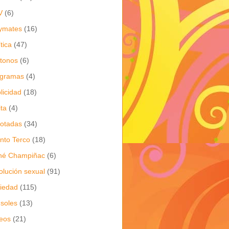
V
(6)
ymates
(16)
ítica
(47)
itonos
(6)
ogramas
(4)
licidad
(18)
ita
(4)
jotadas
(34)
nto Terco
(18)
né Champiñac
(6)
olución sexual
(91)
iedad
(115)
soles
(13)
eos
(21)