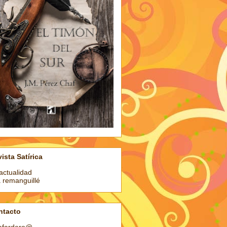
ista Satírica
actualidad
a remanguillé
ntacto