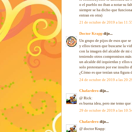
o el pueblo no iban a notar su fa
siempre se ha dicho que funciona s
entran en otra)
21 de octubre de 2019 a las 11:5
Doctor Krapp
dijo...
Un grupo de pijos de esos que se
y ellos tienen que buscarse la vid
con la imagen del alcalde de mi c
teniendo otros compromisos más u
un alcalde dd izquierdas y ellos
solo protestaron por ese insulto
¿Cómo es que tenían una figura de
24 de octubre de 2019 a las 20:2
Chafardero
dijo...
@ Rick:
es buena idea, pero me temo que l
29 de octubre de 2019 a las 10:5
Chafardero
dijo...
@ doctor Krapp: