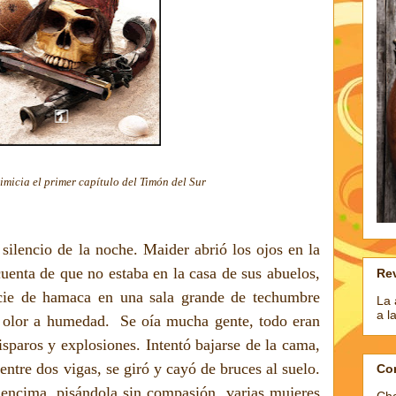
imicia el primer capítulo del Timón del Sur
silencio de la noche. Maider abrió los ojos en la
uenta de que no estaba en la casa de sus abuelos,
Rev
ecie de hamaca en una sala grande de techumbre
La 
a l
 olor a humedad.
Se oía mucha gente, todo eran
disparos y explosiones. Intentó bajarse de la cama,
entre dos vigas, se giró y cayó de bruces al suelo.
Co
 encima, pisándola sin compasión, varias mujeres