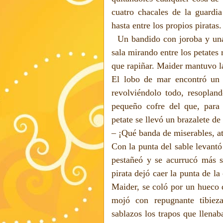
cuatro chacales de la guardia
hasta entre los propios piratas.
Un bandido con joroba y una
sala mirando entre los petates
que rapiñar. Maider mantuvo la
El lobo de mar encontró un 
revolviéndolo todo, resoplan
pequeño cofre del que, para 
petate se llevó un brazalete d
– ¡Qué banda de miserables, a
Con la punta del sable levantó
pestañeó y se acurrucó más s
pirata dejó caer la punta de la
Maider, se coló por un hueco d
mojó con repugnante tibieza
sablazos los trapos que llenab