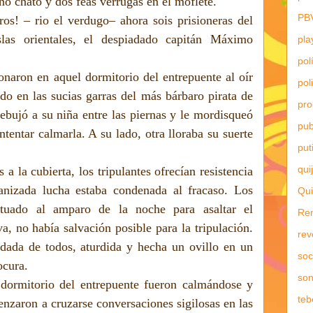
o chato y dos feas verrugas en el moflete.
PB
os! – rio el verdugo– ahora sois prisioneras del
las orientales, el despiadado capitán Máximo
pla
pol
sonaron en aquel dormitorio del entrepuente al oír
pol
do en las sucias garras del más bárbaro pirata de
pr
ebujó a su niña entre las piernas y le mordisqueó
pub
ntentar calmarla. A su lado, otra lloraba su suerte
put
qui
 a la cubierta, los tripulantes ofrecían resistencia
ganizada lucha estaba condenada al fracaso. Los
Qui
tuado al amparo de la noche para asaltar el
Re
, no había salvación posible para la tripulación.
rev
dada de todos, aturdida y hecha un ovillo en un
soc
ocura.
son
 dormitorio del entrepuente fueron calmándose y
teb
nzaron a cruzarse conversaciones sigilosas en las