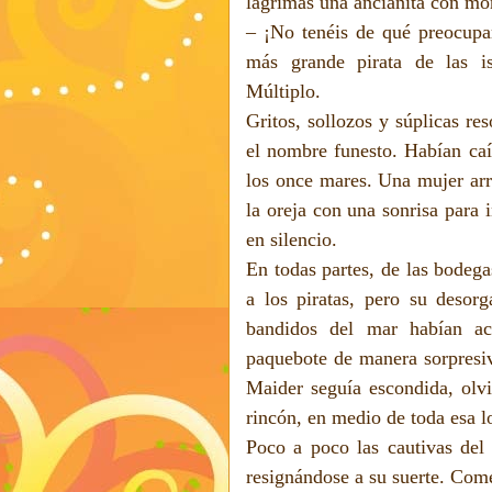
lágrimas una ancianita con moñ
– ¡No tenéis de qué preocupar
más grande pirata de las is
Múltiplo.
Gritos, sollozos y súplicas re
el nombre funesto. Habían caí
los once mares. Una mujer arr
la oreja con una sonrisa para i
en silencio.
En todas partes, de las bodegas
a los piratas, pero su desor
bandidos del mar habían ac
paquebote de manera sorpresiva
Maider seguía escondida, olvi
rincón, en medio de toda esa l
Poco a poco las cautivas del
resignándose a su suerte. Come