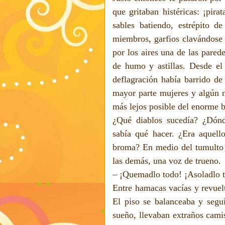
que gritaban histéricas: ¡pira
sables batiendo, estrépito d
miembros, garfios clavándose 
por los aires una de las pared
de humo y astillas. Desde el
deflagración había barrido de 
mayor parte mujeres y algún ni
más lejos posible del enorme b
¿Qué diablos sucedía? ¿Dónd
sabía qué hacer. ¿Era aquel
broma? En medio del tumulto q
las demás, una voz de trueno.
– ¡Quemadlo todo! ¡Asoladlo t
Entre hamacas vacías y revuelt
El piso se balanceaba y seguía
sueño, llevaban extraños camis