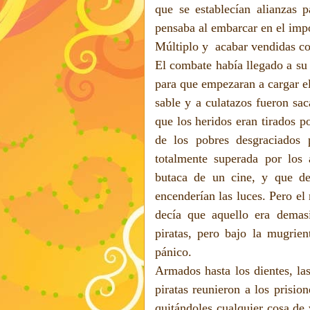
que se establecían alianzas p
pensaba al embarcar en el imp
Múltiplo y
acabar vendidas c
El combate había llegado a su 
para que empezaran a cargar el
sable y a culatazos fueron sac
que los heridos eran tirados p
de los pobres desgraciados 
totalmente superada por los 
butaca de un cine, y que de
encenderían las luces. Pero el
decía que aquello era demas
piratas, pero bajo la mugrien
pánico.
Armados hasta los dientes, las
piratas reunieron a los prisio
quitándoles cualquier cosa de 