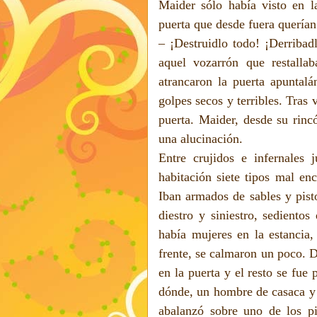
Maider sólo había visto en la
puerta que desde fuera querían 
– ¡Destruidlo todo! ¡Derribad
aquel vozarrón que restalla
atrancaron la puerta apuntal
golpes secos y terribles. Tras
puerta. Maider, desde su rinc
una alucinación.
Entre crujidos e infernales 
habitación siete tipos mal en
Iban armados de sables y pist
diestro y siniestro, sediento
había mujeres en la estancia,
frente, se calmaron un poco. D
en la puerta y el resto se fue
dónde, un hombre de casaca y 
abalanzó sobre uno de los pi