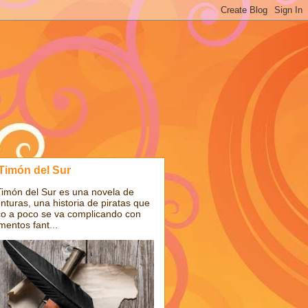
 Timón del Sur
Timón del Sur es una novela de
nturas, una historia de piratas que
o a poco se va complicando con
mentos fant...