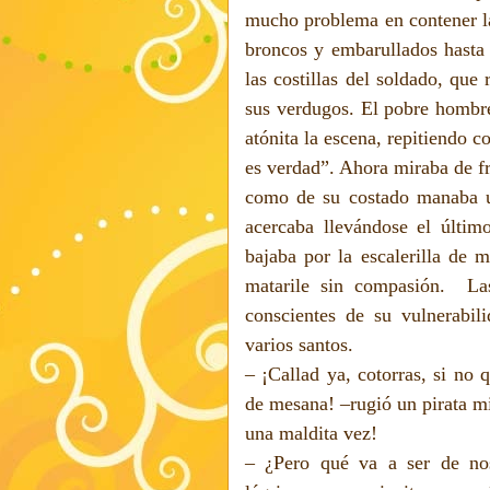
mucho problema en contener la
broncos y embarullados hasta 
las costillas del soldado, que
sus verdugos. El pobre hombr
atónita la escena, repitiendo 
es verdad”. Ahora miraba de fr
como de su costado manaba u
acercaba llevándose el últim
bajaba por la escalerilla de 
matarile sin compasión.
La
conscientes de su vulnerabi
varios santos.
– ¡Callad ya, cotorras, si no 
de mesana! –rugió un pirata mi
una maldita vez!
– ¿Pero qué va a ser de nos