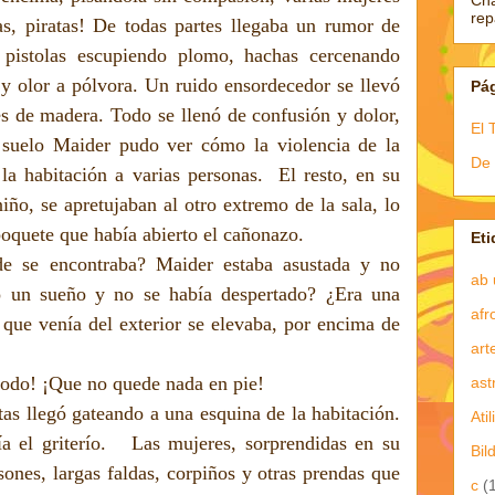
Ch
re
tas, piratas! De todas partes llegaba un rumor de
e pistolas escupiendo plomo, hachas cercenando
y olor a pólvora. Un ruido ensordecedor se llevó
Pá
es de madera. Todo se llenó de confusión y dolor,
El 
 suelo Maider pudo ver cómo la violencia de la
De 
la habitación a varias personas.
El resto, en su
ño, se apretujaban al otro extremo de la sala, lo
oquete que había abierto el cañonazo.
Eti
e se encontraba? Maider estaba asustada y no
ab 
lo un sueño y no se había despertado? ¿Era una
afr
ue venía del exterior se elevaba, por encima de
art
odo! ¡Que no quede nada en pie!
ast
as llegó gateando a una esquina de la habitación.
Atil
 el griterío.
Las mujeres, sorprendidas en su
Bil
ones, largas faldas, corpiños y otras prendas que
c
(