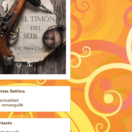
ista Satírica
actualidad
a remanguillé
ntacto