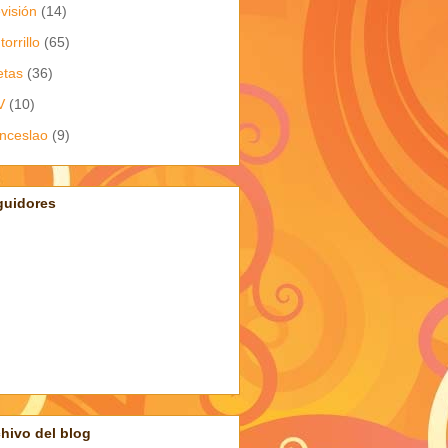
evisión
(14)
torrillo
(65)
etas
(36)
V
(10)
nceslao
(9)
guidores
hivo del blog