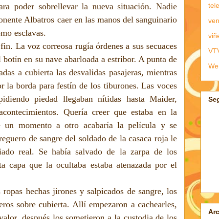
tel
ara poder sobrellevar la nueva situación. Nadie
onente Albatros caer en las manos del sanguinario
ven
omo esclavas.
viñ
fin. La voz correosa rugía órdenes a sus secuaces
VT
 botín en su nave abarloada a estribor. A punta de
We
adas a cubierta las desvalidas pasajeras, mientras
or la borda para festín de los tiburones. Las voces
pidiendo piedad llegaban nítidas hasta Maider,
Se
acontecimientos. Quería creer que estaba en la
 un momento a otro acabaría la película y se
 reguero de sangre del soldado de la casaca roja le
iado real. Se había salvado de la zarpa de los
ta capa que la ocultaba estaba atenazada por el
 ropas hechas jirones y salpicados de sangre, los
neros sobre cubierta. Allí empezaron a cachearles,
Arc
valor, después los sometieron a la custodia de los