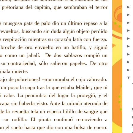
 pretoriana del capitán, que sembraban el terror
►
►
►
 musgosa pata de palo dio un último repaso a la
►
 revueltos, buscando sin duda algún objeto perdido
►
 respiración mientras su corazón latía con fuerza.
►
broche de oro envuelto en un hatillo, y siguió
►
do como un jabalí.
De dos sablazos rompió un
►
su contrariedad, sólo salieron papeles. De otro
►
e mala muerte.
▼
tajo de pobretones! –murmuraba el cojo cabreado.
 un poco la capa tras la que estaba Maider, que ni
i cabe. La penumbra del lugar la protegió, y el
 capa sin haberla visto. Ante la mirada aterrada de
e la revuelta tela un espeso hilillo de sangre que
 su rodilla. El pirata continuó removiendo a
an el suelo hasta que dio con una bolsa de cuero.