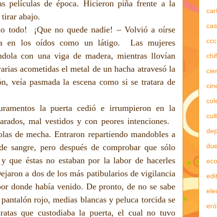
s películas de época. Hicieron piña frente a la
car
tirar abajo.
cas
lo todo!
¡Que no quede nadie! – Volvió a oírse
ccc
ba en los oídos como un látigo.
Las mujeres
ándola con una viga de madera, mientras llovían
chi
 varias acometidas el metal de un hacha atravesó la
cie
ón, veía pasmada la escena como si se tratara de
cin
col
juramentos la puerta cedió e irrumpieron en la
cul
carados, mal vestidos y con peores intenciones.
dep
olas de mecha. Entraron repartiendo mandobles a
due
s de sangre, pero después de comprobar que sólo
 y que éstas no estaban por la labor de hacerles
ec
ejaron a dos de los más patibularios de vigilancia
edi
 por donde había venido. De pronto, de no se sabe
ele
pantalón rojo, medias blancas y peluca torcida se
eró
ratas que custodiaba la puerta, el cual no tuvo