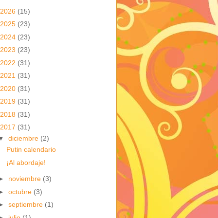
2026
(15)
2025
(23)
2024
(23)
2023
(23)
2022
(31)
2021
(31)
2020
(31)
2019
(31)
2018
(31)
2017
(31)
▼
diciembre
(2)
Putin calendario
¡Al abordaje!
►
noviembre
(3)
►
octubre
(3)
►
septiembre
(1)
►
julio
(1)