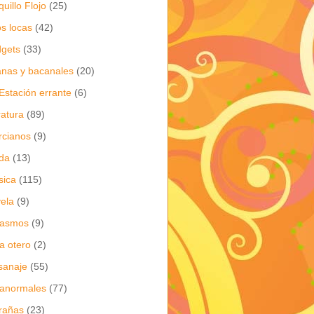
quillo Flojo
(25)
os locas
(42)
gets
(33)
anas y bacanales
(20)
Estación errante
(6)
eratura
(89)
cianos
(9)
da
(13)
sica
(115)
ela
(9)
gasmos
(9)
ia otero
(2)
sanaje
(55)
anormales
(77)
rañas
(23)