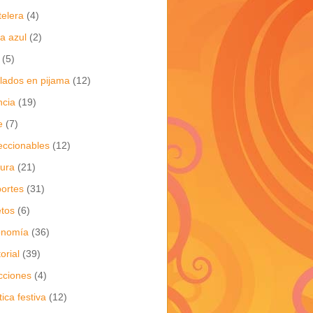
telera
(4)
a azul
(2)
(5)
flados en pijama
(12)
ncia
(19)
e
(7)
eccionables
(12)
tura
(21)
ortes
(31)
tos
(6)
onomía
(36)
torial
(39)
cciones
(4)
tica festiva
(12)