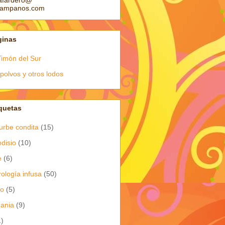
afardero@
pampanos.com
ginas
Timón del Sur
polvos y otros lodos
quetas
urbe condita
(15)
odisio
(10)
e
(6)
rología infusa
(50)
io
(5)
dania
(9)
1)