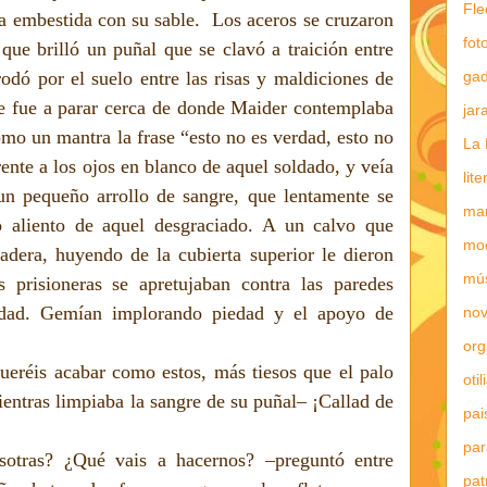
Fle
 embestida con su sable.
Los aceros se cruzaron
fot
que brilló un puñal que se clavó a traición entre
gad
 rodó por el suelo entre las risas y maldiciones de
e fue a parar cerca de donde Maider contemplaba
jar
como un mantra la frase “esto no es verdad, esto no
La 
ente a los ojos en blanco de aquel soldado, y veía
lit
n pequeño arrollo de sangre, que lentamente se
mar
o aliento de aquel desgraciado. A un calvo que
mo
madera, huyendo de la cubierta superior le dieron
mú
s prisioneras se apretujaban contra las paredes
lidad. Gemían implorando piedad y el apoyo de
nov
or
queréis acabar como estos, más tiesos que el palo
otil
entras limpiaba la sangre de su puñal– ¡Callad de
pai
par
otras? ¿Qué vais a hacernos? –preguntó entre
pat