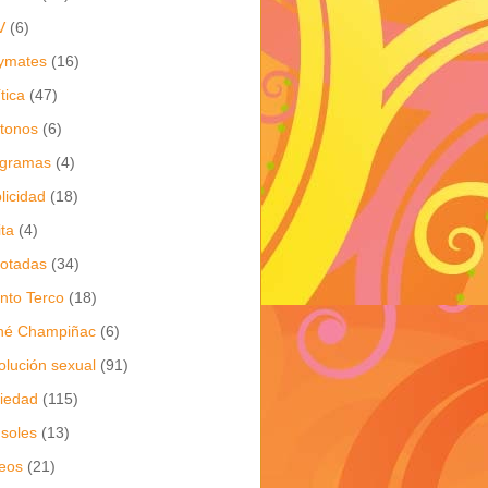
V
(6)
ymates
(16)
ítica
(47)
itonos
(6)
ogramas
(4)
licidad
(18)
ita
(4)
jotadas
(34)
nto Terco
(18)
né Champiñac
(6)
olución sexual
(91)
iedad
(115)
soles
(13)
eos
(21)