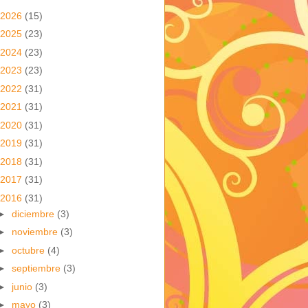
2026
(15)
2025
(23)
2024
(23)
2023
(23)
2022
(31)
2021
(31)
2020
(31)
2019
(31)
2018
(31)
2017
(31)
2016
(31)
►
diciembre
(3)
►
noviembre
(3)
►
octubre
(4)
►
septiembre
(3)
►
junio
(3)
►
mayo
(3)