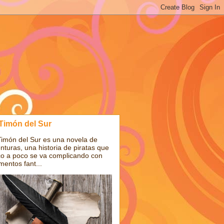
 Timón del Sur
Timón del Sur es una novela de
nturas, una historia de piratas que
o a poco se va complicando con
mentos fant...