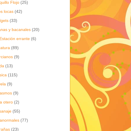
quillo Flojo
(25)
os locas
(42)
gets
(33)
anas y bacanales
(20)
Estación errante
(6)
eratura
(89)
cianos
(9)
da
(13)
sica
(115)
ela
(9)
gasmos
(9)
ia otero
(2)
sanaje
(55)
anormales
(77)
rañas
(23)