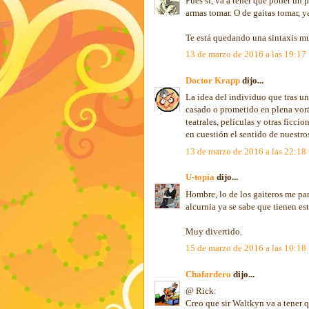
Pues sí, va a tener que poner un p
armas tomar. O de gaitas tomar, y
Te está quedando una sintaxis muy
13 de marzo de 2016 a las 19:17
Doctor Krapp
dijo...
La idea del individuo que tras un
casado o prometido en plena vorá
teatrales, películas y otras fic
en cuestión el sentido de nuestro
13 de marzo de 2016 a las 22:18
U-topia
dijo...
Hombre, lo de los gaiteros me par
alcurnia ya se sabe que tienen e
Muy divertido.
15 de marzo de 2016 a las 10:18
Chafardero
dijo...
@ Rick:
Creo que sir Waltkyn va a tener 