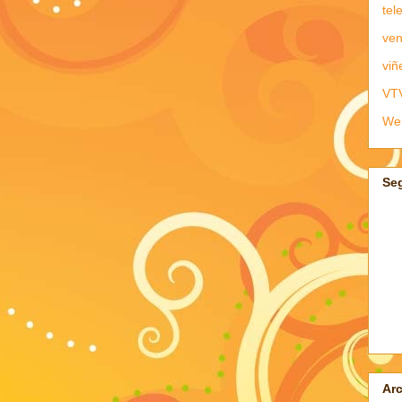
tel
ven
viñ
VT
We
Se
Arc