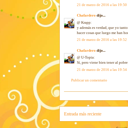
21 de marzo de 2016 a las 19:50
Chafardero
dijo...
@ Krapp:
y además es verdad, que yo tanto
hacer cosas que luego me han hor
21 de marzo de 2016 a las 19:52
Chafardero
dijo...
@ U-Topia:
Sí, pero viene bien tener al pobr
21 de marzo de 2016 a las 19:54
Publicar un comentario
Entrada más reciente