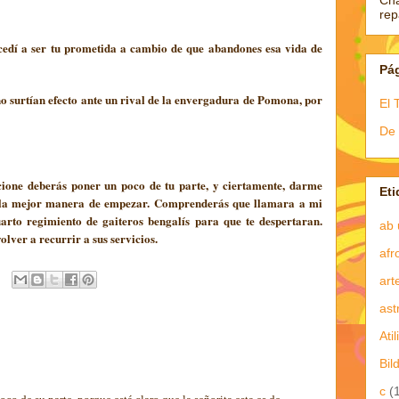
Ch
re
ccedí a ser tu prometida a cambio de que abandones esa vida de
Pá
no surtían efecto ante un rival de la envergadura de Pomona, por
El 
De 
ncione deberás poner un poco de tu parte, y ciertamente, darme
Eti
s la mejor manera de empezar. Comprenderás que llamara a mi
rto regimiento de gaiteros bengalís para que te despertaran.
ab 
olver a recurrir a sus servicios.
afr
art
ast
Atil
Bil
c
(