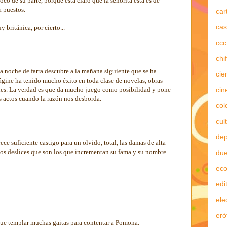
oco de su parte, porque está claro que la señorita esta es de
a puestos.
car
cas
 británica, por cierto...
ccc
chi
a noche de farra descubre a la mañana siguiente que se ha
cie
gine ha tenido mucho éxito en toda clase de novelas, obras
cin
ciones. La verdad es que da mucho juego como posibilidad y pone
s actos cuando la razón nos desborda.
col
cul
dep
ece suficiente castigo para un olvido, total, las damas de alta
stos deslices que son los que incrementan su fama y su nombre.
due
ec
edi
ele
eró
que templar muchas gaitas para contentar a Pomona.