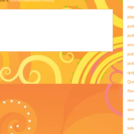
irse a:
Enviar comentarios (Atom)
PB
pla
pol
pol
pr
pub
put
qui
Qui
Re
rev
soc
son
teb