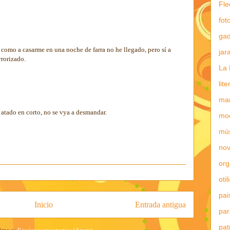
Fle
fot
gad
 como a casarme en una noche de farra no he llegado, pero sí a
jar
rorizado.
La 
lit
mar
e atado en corto, no se vya a desmandar.
mo
mú
nov
or
otil
pai
Inicio
Entrada antigua
par
pat