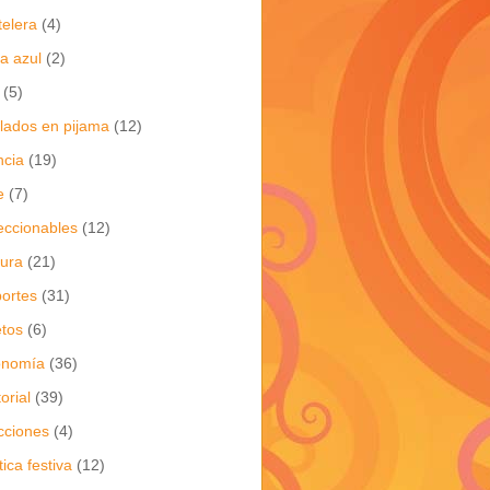
telera
(4)
a azul
(2)
(5)
flados en pijama
(12)
ncia
(19)
e
(7)
eccionables
(12)
tura
(21)
ortes
(31)
tos
(6)
onomía
(36)
torial
(39)
cciones
(4)
tica festiva
(12)