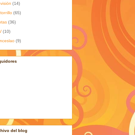
evisión
(14)
torrillo
(65)
etas
(36)
V
(10)
nceslao
(9)
guidores
hivo del blog