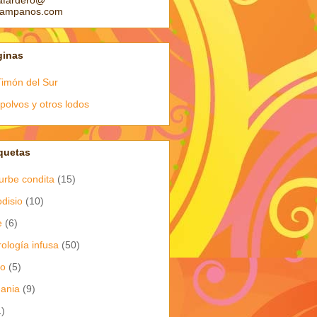
afardero@
pampanos.com
ginas
Timón del Sur
polvos y otros lodos
quetas
urbe condita
(15)
odisio
(10)
e
(6)
rología infusa
(50)
io
(5)
dania
(9)
1)