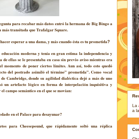
regunta para recabar más datos entró la hermana de Big Bingo a
ía más transitada que Trafalgar Square.
o hacer esperar a una dama, y más cuando ésta es tu prometida
?
a educación moderna y tenía en gran estima la independencia y
 de ellas se le presentaba en casa sin previo aviso mientras era
l momento de poner ciertos límites. Aun así, todo esto quedó
ecto del postrado asimiló el término” prometida
”. Como vocal
a de Cambridge, donde su agilidad dialéctica dejó a más de uno
 un artefacto lógico en forma de interpelación inquisitiva y
ar el campo semántico en el que se movían:
Rev
La 
a l
edado en el Palace para desayunar?
retos para Cheesepound, que rápidamente soltó una réplica
Co