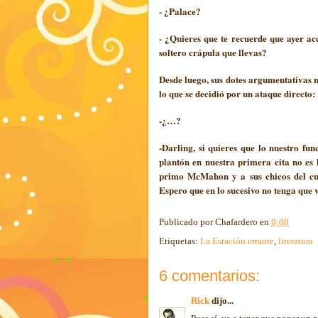
- ¿Palace?
- ¿Quieres que te recuerde que ayer a
soltero crápula que llevas?
Desde luego, sus dotes argumentativas 
lo que se decidió por un ataque directo:
-¿…?
-Darling, si quieres que lo nuestro fu
plantón en nuestra primera cita no e
primo McMahon y a sus chicos del cua
Espero que en lo sucesivo no tenga que v
Publicado por
Chafardero
en
0:00
Etiquetas:
La Estación errante
,
literatura
6 comentarios:
Rick
dijo...