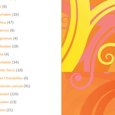
V
(6)
ymates
(16)
ítica
(47)
itonos
(6)
ogramas
(4)
licidad
(18)
ita
(4)
jotadas
(34)
nto Terco
(18)
né Champiñac
(6)
olución sexual
(91)
iedad
(115)
soles
(13)
eos
(21)