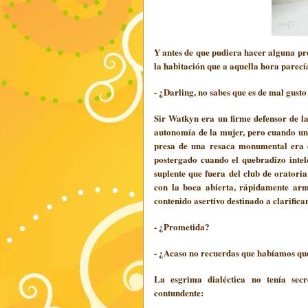
Y antes de que pudiera hacer alguna p
la habitación que a aquella hora parec
- ¿Darling, no sabes que es de mal gust
Sir Watkyn era un firme defensor de l
autonomía de la mujer, pero cuando una
presa de una resaca monumental era e
postergado cuando el quebradizo intel
suplente que fuera del club de oratori
con la boca abierta, rápidamente armó
contenido asertivo destinado a clarific
- ¿Prometida?
- ¿Acaso no recuerdas que habíamos qu
La esgrima dialéctica no tenía sec
contundente: