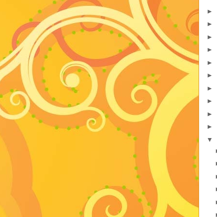
►
►
►
►
►
►
►
►
►
►
▼