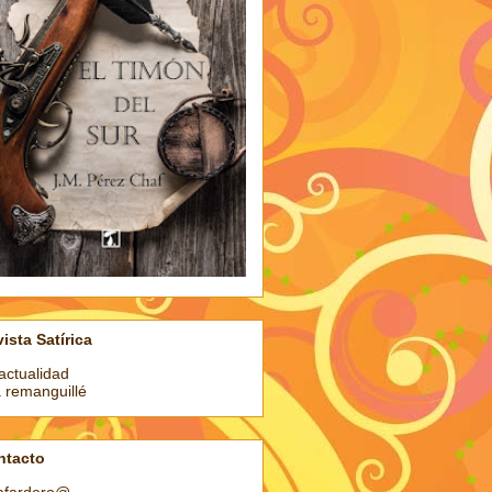
ista Satírica
actualidad
a remanguillé
ntacto