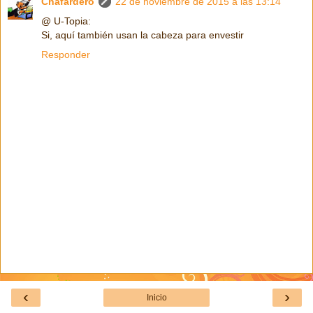
Chafardero
22 de noviembre de 2015 a las 13:14
@ U-Topia:
Si, aquí también usan la cabeza para envestir
Responder
‹
›
Inicio