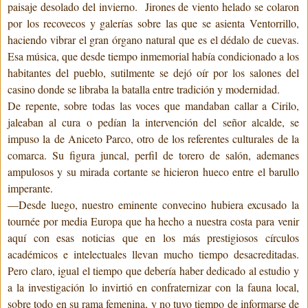
paisaje desolado del invierno.
Jirones de viento helado se colaron
por los recovecos y galerías sobre las que se asienta Ventorrillo,
haciendo vibrar el gran órgano natural que es el dédalo de cuevas.
Esa música, que desde tiempo inmemorial había condicionado a los
habitantes del pueblo, sutilmente se dejó oír por los salones del
casino donde se libraba la batalla entre tradición y modernidad.
De repente, sobre todas las voces que mandaban callar a Cirilo,
jaleaban al cura o pedían la intervención del señor alcalde, se
impuso la de Aniceto Parco, otro de los referentes culturales de la
comarca. Su figura juncal, perfil de torero de salón, ademanes
ampulosos y su mirada cortante se hicieron hueco entre el barullo
imperante.
—Desde luego, nuestro eminente convecino hubiera excusado la
tournée por media Europa que ha hecho a nuestra costa para venir
aquí con esas noticias que en los más prestigiosos círculos
académicos e intelectuales llevan mucho tiempo desacreditadas.
Pero claro, igual el tiempo que debería haber dedicado al estudio y
a la investigación lo invirtió en confraternizar con la fauna local,
sobre todo en su rama femenina, y no tuvo tiempo de informarse de