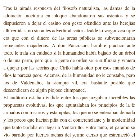
Tras la airada respuesta del filósofo naturalista, las damas de la
adoración nocturna en bloque abandonaron sus asientos y se
dispusieron a dejar el casino con gesto ofendido ante las herejías
allí vertidas, no sin antes advertir al señor alcalde lo vergonzoso que
era que con el dinero de las arcas públicas se subvencionaran
semejantes majaderías. A don Pancracio, hombre práctico ante
todo, le traía sin cuidado si la humanidad había bajado de un árbol
o de una parra, pero que la gente de orden se le sulfurara y viniera
a quejar por las teorías que Cirilo había oído por esos mundos de
dios le parecía peor. Además, de la humanidad no le constaba, pero
los de Valdenabo, la siempre vil, era bastante posible que
descendieran de algún piojoso chimpancé.
El auditorio estaba dividido entre los que juzgaban increíbles las
propuestas evolutivas, los que apuntalaban los principios de la fe
armados con rosarios y estampitas, los que no se enteraban de nada
y los pocos que hacían piña con el conferenciante y la modernidad
que tanto tardaba en llegar a Ventorrillo. Entre tanto, el páramo se
vio barrido por fuertes rachas del yermo cierzo que estremeció el