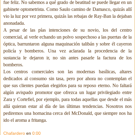
fue feliz. No sabemos a qué grado de beatitud se puede llegar en un
gabinete optometrista. Como Saulo camino de Damasco, quizás allí
vio la luz por vez primera, quizás las rebajas de Ray-Ban la dejaban
anonadada.
A pesar de las pías intenciones de su novio, los del centro
comercial, al verle echando un polvo sospechoso a las puertas de la
óptica, barruntaron alguna maquinación talibán y sobre él cayeron
policía y bomberos. Una vez aclarada la procedencia de la
sustancia le dejaron ir, no sin antes pasarle la factura de los
bomberos.
Los centros comerciales son las modernas basílicas, altares
dedicados al consumo sin tasa, pero por ahora no contemplan el
que sus clientes puedan elegirlos para su reposo eterno. No faltará
algún avispado promotor que ofrezca un lugar privilegiado entre
Zara y Cortefiel, por ejemplo, para todas aquellas que desde el más
allá quieran estar al día de las últimas tendencias. Nosotros nos
pediremos una hornacina cerca del McDonald, que siempre nos ha
ido el aroma a fritanga.
Chafardero
en
0:00