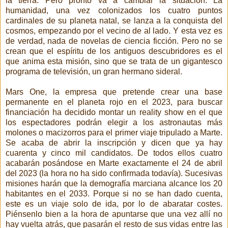
la tierra. Pero pronto va a cambiar la situación. La
humanidad, una vez colonizados los cuatro puntos
cardinales de su planeta natal, se lanza a la conquista del
cosmos, empezando por el vecino de al lado. Y esta vez es
de verdad, nada de novelas de ciencia ficción. Pero no se
crean que el espíritu de los antiguos descubridores es el
que anima esta misión, sino que se trata de un gigantesco
programa de televisión, un gran hermano sideral.
Mars One, la empresa que pretende crear una base
permanente en el planeta rojo en el 2023, para buscar
financiación ha decidido montar un reality show en el que
los espectadores podrán elegir a los astronautas más
molones o macizorros para el primer viaje tripulado a Marte.
Se acaba de abrir la inscripción y dicen que ya hay
cuarenta y cinco mil candidatos. De todos ellos cuatro
acabarán posándose en Marte exactamente el 24 de abril
del 2023 (la hora no ha sido confirmada todavía). Sucesivas
misiones harán que la demografía marciana alcance los 20
habitantes en el 2033. Porque si no se han dado cuenta,
este es un viaje solo de ida, por lo de abaratar costes.
Piénsenlo bien a la hora de apuntarse que una vez allí no
hay vuelta atrás, que pasarán el resto de sus vidas entre las