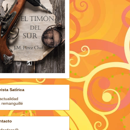
ista Satírica
actualidad
a remanguillé
ntacto