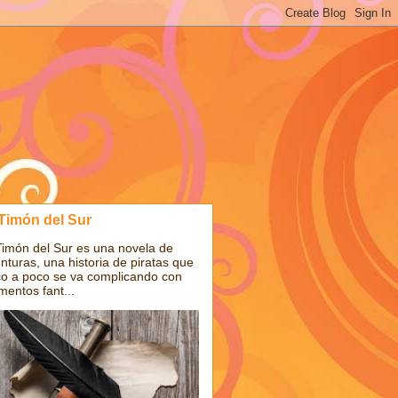
 Timón del Sur
Timón del Sur es una novela de
nturas, una historia de piratas que
o a poco se va complicando con
mentos fant...