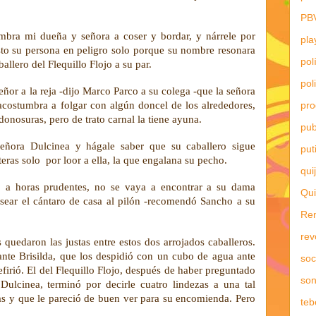
PB
mbra mi dueña y señora a coser y bordar, y nárrele por
pla
o su persona en peligro solo porque su nombre resonara
pol
ballero del Flequillo Flojo a su par.
pol
eñor a la reja -dijo Marco Parco a su colega -que la señora
pr
 acostumbra a folgar con algún doncel de los alrededores,
nosuras, pero de trato carnal la tiene ayuna.
pub
eñora Dulcinea y hágale saber que su caballero sigue
put
eras solo por loor a ella, la que engalana su pecho.
qui
ro a horas prudentes, no se vaya a encontrar a su dama
Qui
asear el cántaro de casa al pilón -recomendó Sancho a su
Re
rev
 quedaron las justas entre estos dos arrojados caballeros.
 ante Brisilda, que los despidió con un cubo de agua ante
soc
efirió. El del Flequillo Flojo, después de haber preguntado
son
ulcinea, terminó por decirle cuatro lindezas a una tal
s y que le pareció de buen ver para su encomienda. Pero
teb