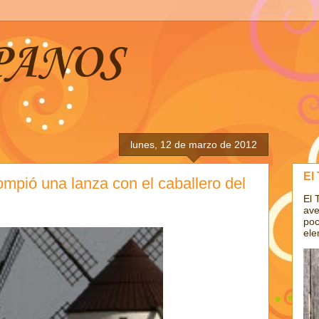
PANOS
lunes, 12 de marzo de 2012
El
mpió una lanza con el caballero del
El 
ave
poc
ele