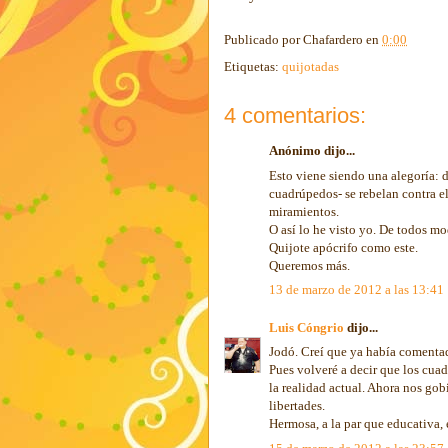
Publicado por
Chafardero
en
0:00
Etiquetas:
quijotadas
4 comentarios:
Anónimo dijo...
Esto viene siendo una alegoría: d
cuadrúpedos- se rebelan contra e
miramientos.
O así lo he visto yo. De todos m
Quijote apócrifo como este.
Queremos más.
13 de marzo de 2012 a las 13:41
Luis Cóngrio
dijo...
Jodó. Creí que ya había comentado
Pues volveré a decir que los cuad
la realidad actual. Ahora nos go
libertades.
Hermosa, a la par que educativa, 