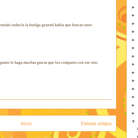
►
►
►
ntado todavía la huelga general había que buscar otros
►
►
►
►
pante le haga muchas gracia que los compares con ese otro
►
►
►
►
►
►
►
▼
Inicio
Entrada antigua