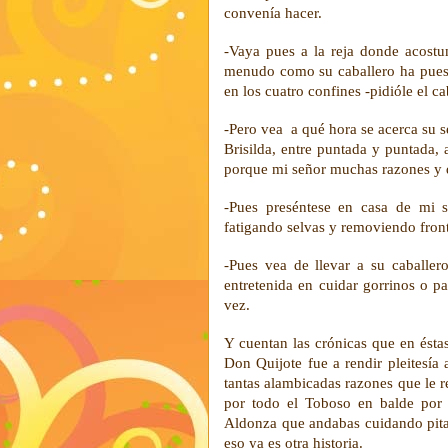
convenía hacer.
-Vaya pues a la reja donde acostu
menudo como su caballero ha puest
en los cuatro confines -pidióle el ca
-Pero vea a qué hora se acerca su s
Brisilda, entre puntada y puntada,
porque mi señor muchas razones y do
-Pues preséntese en casa de mi s
fatigando selvas y removiendo front
-Pues vea de llevar a su caballe
entretenida en cuidar gorrinos o p
vez.
Y cuentan las crónicas que en éstas
Don Quijote fue a rendir pleitesía
tantas alambicadas razones que le r
por todo el Toboso en balde por D
Aldonza que andabas cuidando pita
eso ya es otra historia.