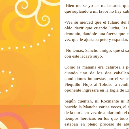
-Bien me se yo las malas artes qu
que soplando a mi favor no hay caba
-Vea su merced que el fulano del f
oído decir que cuando lucha, las
demonio, dándole una fuerza que co
vez que le ajustaba peto y espaldar.
-No temas, Sancho amigo, que si sal
con este lacayo suyo.
Como la mañana era calurosa a pe
cuando uno de los dos caballero
condiciones impuestas por el vence
Flequillo Flojo al Toboso a rendi
oponente ingresara en la logia de E
Según cuentan, ni Rocinante ni R
barrido la Mancha varias veces, el
de la noria en vez de andar todo el 
tiempos heroicos en los que todo
estaban en pleno proceso de abu