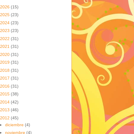
2026
(15)
2025
(23)
2024
(23)
2023
(23)
2022
(31)
2021
(31)
2020
(31)
2019
(31)
2018
(31)
2017
(31)
2016
(31)
2015
(38)
2014
(42)
2013
(46)
2012
(45)
►
diciembre
(4)
►
noviembre
(4)