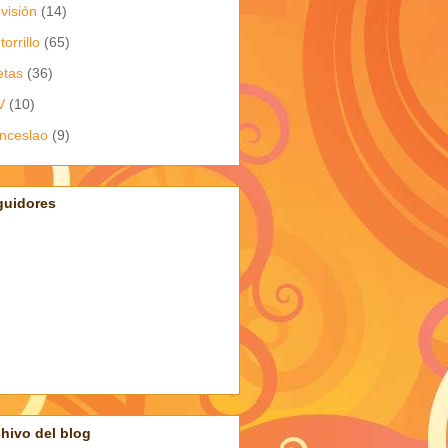
evisión
(14)
torrillo
(65)
etas
(36)
V
(10)
nceslao
(9)
guidores
hivo del blog