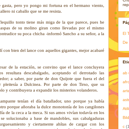
Ch
re
e gasta, pero yo pongo mi fortuna en el hermano viento,
llero ni caballo que se me resista.
lequillo tonto tiene más miga de la que parece, pues he
Pá
 aspas de su molino giran como llevadas por el mismo
El 
ntradice su poca chicha -informó Sancho a su señor, a la
De 
í con bien del lance con aquellos gigantes, mejor acabaré
Eti
sar de la estación, se convino que el lance concluyera
ab 
s resultara descabalgado, aceptando el derrotado las
dor; a saber, por parte de don Quijote que fuera el del
afr
r pleitesía a Dulcinea. Por parte de don Tirso, que su
olo y contribuyera a expandir los misterios volanderos.
art
ast
ampante tenían el día batallador, uno porque ya había
 otro porque añoraba la dulce monotonía de los cangilones
Atil
día de la ceca a la meca. Si sus amos vivían todavía en los
Bil
 se solucionaba a base de mandobles, sus cabalgaduras
rguesamiento y ciertamente ahítas de cargar con los
c
(