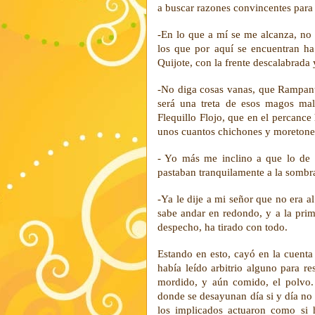
a buscar razones convincentes para
-En lo que a mí se me alcanza, no
los que por aquí se encuentran ha
Quijote, con la frente descalabrada
-No diga cosas vanas, que Rampante
será una treta de esos magos mala
Flequillo Flojo, que en el percanc
unos cuantos chichones y moretone
- Yo más me inclino a que lo de 
pastaban tranquilamente a la sombr
-Ya le dije a mi señor que no era a
sabe andar en redondo, y a la prim
despecho, ha tirado con todo.
Estando en esto, cayó en la cuenta
había leído arbitrio alguno para re
mordido, y aún comido, el polvo.
donde se desayunan día si y día no 
los implicados actuaron como si 