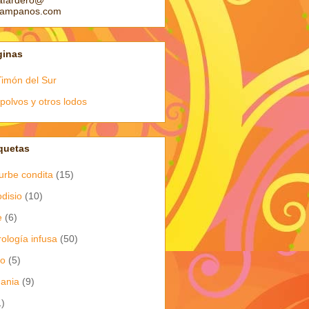
afardero@
pampanos.com
ginas
Timón del Sur
polvos y otros lodos
quetas
urbe condita
(15)
odisio
(10)
e
(6)
rología infusa
(50)
io
(5)
dania
(9)
1)