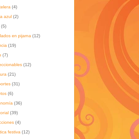
telera
(4)
a azul
(2)
(5)
flados en pijama
(12)
ncia
(19)
e
(7)
eccionables
(12)
tura
(21)
ortes
(31)
tos
(6)
onomía
(36)
torial
(39)
cciones
(4)
tica festiva
(12)