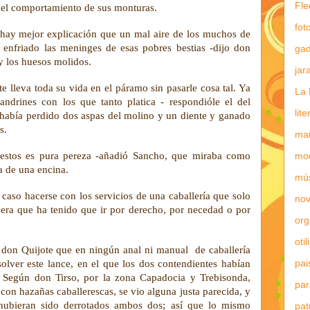
Fle
 el comportamiento de sus monturas.
fot
 hay mejor explicación que un mal aire de los muchos de
 enfriado las meninges de esas pobres bestias -dijo don
gad
 y los huesos molidos.
jar
 lleva toda su vida en el páramo sin pasarle cosa tal. Ya
La 
ndrines con los que tanto platica - respondióle el del
lit
e había perdido dos aspas del molino y un diente y ganado
s.
mar
mo
estos es pura pereza -añadió Sancho, que miraba como
a de una encina.
mú
l caso hacerse con los servicios de una caballería que solo
nov
era que ha tenido que ir por derecho, por necedad o por
or
otil
 don Quijote que en ningún anal ni manual de caballería
pai
solver este lance, en el que los dos contendientes habían
 Según don Tirso, por la zona Capadocia y Trebisonda,
par
con hazañas caballerescas, se vio alguna justa parecida, y
hubieran sido derrotados ambos dos; así que lo mismo
pat