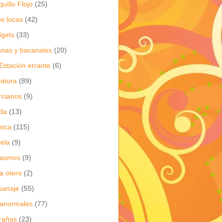
quillo Flojo
(25)
os locas
(42)
gets
(33)
anas y bacanales
(20)
Estación errante
(6)
eratura
(89)
cianos
(9)
da
(13)
sica
(115)
ela
(9)
gasmos
(9)
ia otero
(2)
sanaje
(55)
anormales
(77)
rañas
(23)