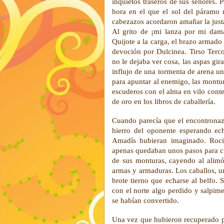
inquietos traseros de sus señores. P
hora en el que el sol del páramo 
cabezazos acordaron amañar la just
Al grito de ¡mi lanza por mi dam
Quijote a la carga, el brazo armado
devoción por Dulcinea. Tirso Terco
no le dejaba ver cosa, las aspas gir
influjo de una tormenta de arena un
para apuntar al enemigo, las montur
escuderos con el alma en vilo cont
de oro en los libros de caballería.
Cuando parecía que el encontronazo
hierro del oponente esperando ech
Amadís hubieran imaginado. Roci
apenas quedaban unos pasos para cr
de sus monturas, cayendo al alim
armas y armaduras. Los caballos, u
brote tierno que echarse al belfo.
con el norte algo perdido y salpim
se habían convertido.
Una vez que hubieron recuperado po