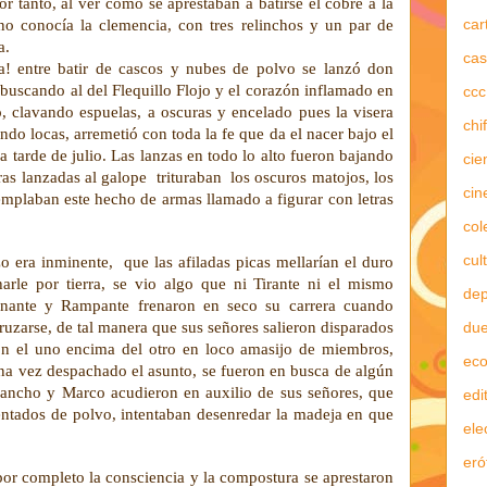
or tanto, al ver como se aprestaban a batirse el cobre a la
car
no conocía la clemencia, con tres relinchos y un par de
a.
cas
a! entre batir de cascos y nubes de polvo se lanzó don
 buscando al del Flequillo Flojo y el corazón inflamado en
ccc
, clavando espuelas, a oscuras y encelado pues la visera
chi
ando locas, arremetió con toda la fe que da el nacer bajo el
a tarde de julio. Las lanzas en todo lo alto fueron bajando
cie
as lanzadas al galope trituraban los oscuros matojos, los
cin
emplaban este hecho de armas llamado a figurar con letras
col
cul
 era inminente, que las afiladas picas mellarían el duro
arle por tierra, se vio algo que ni Tirante ni el mismo
dep
nante y Rampante frenaron en seco su carrera cuando
due
uzarse, de tal manera que sus señores salieron disparados
ón el uno encima del otro en loco amasijo de miembros,
ec
na vez despachado el asunto, se fueron en busca de algún
 Sancho y Marco acudieron en auxilio de sus señores, que
edi
entados de polvo, intentaban desenredar la madeja en que
ele
eró
r completo la consciencia y la compostura se aprestaron