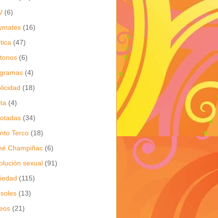
V
(6)
ymates
(16)
ítica
(47)
itonos
(6)
ogramas
(4)
licidad
(18)
ita
(4)
jotadas
(34)
nto Terco
(18)
né Champiñac
(6)
olución sexual
(91)
iedad
(115)
soles
(13)
eos
(21)