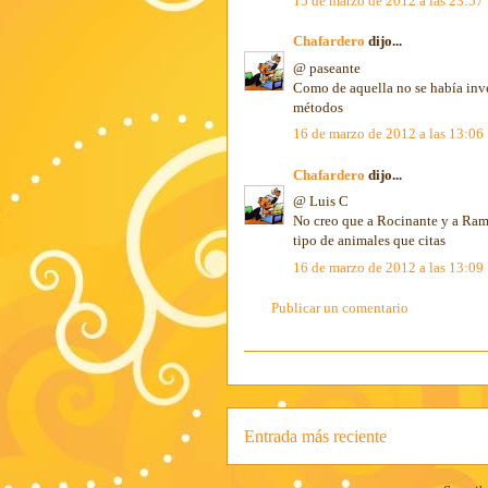
15 de marzo de 2012 a las 23:57
Chafardero
dijo...
@ paseante
Como de aquella no se había inve
métodos
16 de marzo de 2012 a las 13:06
Chafardero
dijo...
@ Luis C
No creo que a Rocinante y a Ram
tipo de animales que citas
16 de marzo de 2012 a las 13:09
Publicar un comentario
Entrada más reciente