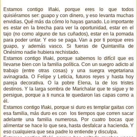
Estamos contigo Iñaki, porque eres lo que todos
quisiéramos ser: guapo y con dinero, y eso levanta muchas
envidias. Qué más da cómo lo hayas ganado. Lo importante
es estar en la brecha para ver la oportunidad, estar en el
tajo (no como alguno de tus cuñados), estar en la pomada
para poder untar. Y eso se paga. Van a por ti porque eres
guapo, y además vasco. Si fueras de Quintanilla de
Onésimo nadie hubiera rechistado.
Estamos contigo Iñaki, porque sabemos lo difícil que es
llevarse bien con la familia política. Con un suegro adicto al
trabajo (entre otras cosas) y una suegra vegetariana
avinagrada. O Felipe y Leticia, futuros reyes y hasta hoy
pareja decorativa. O la pobre Elena, la de los tristes
destinos. Y la larga sombra de Marichalar que te sigue y te
persigue, porque a ti nunca te quedaron las capas como a
él.
Estamos contigo Iñaki, porque si duro es templar gaitas con
esa familia, más duro es con
los tiempos que corren sacar
adelante una familia numerosa. Por cuatro bocas que
alimentar se hace lo que sea, hasta desfalcar a hacienda. Y
eso cualquiera que sea padre lo entiende y disculpa.