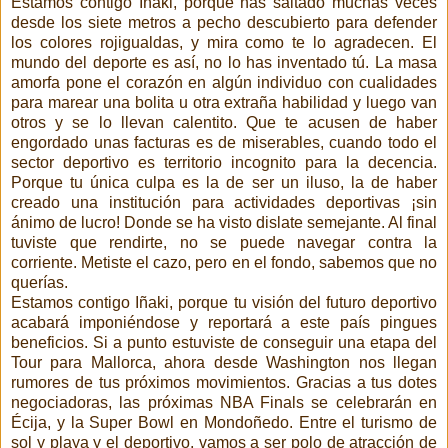
Estamos contigo Iñaki, porque has saltado muchas veces
desde los siete metros a pecho descubierto para defender
los colores rojigualdas, y mira como te lo agradecen. El
mundo del deporte es así, no lo has inventado tú. La masa
amorfa pone el corazón en algún individuo con cualidades
para marear una bolita u otra extraña habilidad y luego van
otros y se lo llevan calentito. Que te acusen de haber
engordado unas facturas es de miserables, cuando todo el
sector deportivo es territorio incognito para la decencia.
Porque tu única culpa es la de ser un iluso, la de haber
creado una institución para actividades deportivas ¡sin
ánimo de lucro! Donde se ha visto dislate semejante. Al final
tuviste que rendirte, no se puede navegar contra la
corriente. Metiste el cazo, pero en el fondo, sabemos que no
querías.
Estamos contigo Iñaki, porque tu visión del futuro deportivo
acabará imponiéndose y reportará a este país pingues
beneficios. Si a punto estuviste de conseguir una etapa del
Tour para Mallorca, ahora desde Washington nos llegan
rumores de tus próximos movimientos. Gracias a tus dotes
negociadoras, las próximas NBA Finals se celebrarán en
Écija, y la Super Bowl en Mondoñedo. Entre el turismo de
sol y playa y el deportivo, vamos a ser polo de atracción de