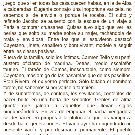
juego, que si en todas las casa cuecen habas, en la de Alba
a calderadas. Eugenia contrajo una inoportuna varicela, no
sabemos si de envidia o porque le tocaba. El culto y
refinado Jacobo se ausentó con la escusa de un viaje a
París a comprar cruasanes. Quizás tuvo algo que ver las
perlas que soltó su madre sobre su mujer, tachándola de
mala y envidiosa. Entre los que sí estuvieron destacó
Cayetano, jinete, caballero y bont vivant, modelo a seguir
entre las clases pasivas.
Fuera de la familia, solo los íntimos. Carmen Tello y su perfil
austero oficiaron de madrina. Detrás, medio escalafón
taurino. El faraón de Camas, inescrutable, como siempre.
Cayetano, más amigo de las pasarelas que de los paseillos.
Fran Rivera, el ex yerno perfecto. Sólo faltaba el bombero
torero, no sabemos si por varicela también.
Y de subalternos, de corifeos, los sevillanos, contentos de
hacer bulto en una boda de señoritos. Gentes de alma
quieta que jalean a aquellos que llevan siglos
ninguneándoles. En vez de empuñar el hacha vengadora
se deshacen en piropos a la plutócrata que los vampiriza
desde hace generaciones. El vano ayer ha engendrado un
presente vacío, y por desgracia, permanente. El pueblo