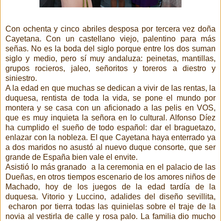
Con ochenta y cinco abriles desposa por tercera vez doña
Cayetana. Con un castellano viejo, palentino para más
señas. No es la boda del siglo porque entre los dos suman
siglo y medio, pero sí muy andaluza: peinetas, mantillas,
grupos rocieros, jaleo, señoritos y toreros a diestro y
siniestro.
A la edad en que muchas se dedican a vivir de las rentas, la
duquesa, rentista de toda la vida, se pone el mundo por
montera y se casa con un aficionado a las pelis en VOS,
que es muy inquieta la señora en lo cultural. Alfonso Díez
ha cumplido el sueño de todo español: dar el braguetazo,
enlazar con la nobleza. El que Cayetana haya enterrado ya
a dos maridos no asustó al nuevo duque consorte, que ser
grande de España bien vale el envite.
Asistió lo más granado a la ceremonia en el palacio de las
Dueñas, en otros tiempos escenario de los amores niños de
Machado, hoy de los juegos de la edad tardía de la
duquesa. Vitorio y Luccino, adalides del diseño sevillita,
echaron por tierra todas las quinielas sobre el traje de la
novia al vestirla de calle y rosa palo. La familia dio mucho