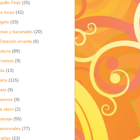
quillo Flojo
(25)
os locas
(42)
gets
(33)
anas y bacanales
(20)
Estación errante
(6)
eratura
(89)
cianos
(9)
da
(13)
sica
(115)
ela
(9)
gasmos
(9)
ia otero
(2)
sanaje
(55)
anormales
(77)
rañas
(23)