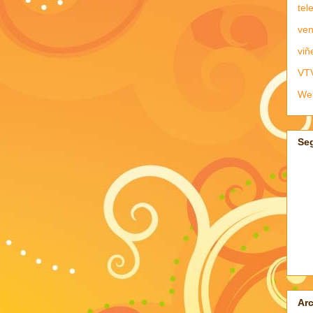
tel
ven
viñ
VT
We
Se
Arc