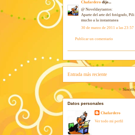
Chafardero
dijo...
@ Noveldaytantos:
Aparte del arte del fotógrafo, Pil
mucho a la instantanea
30 de marzo de 2011 a las 23:57
Publicar un comentario
Entrada más reciente
Suscrib
Datos personales
Chafardero
Ver todo mi perfil