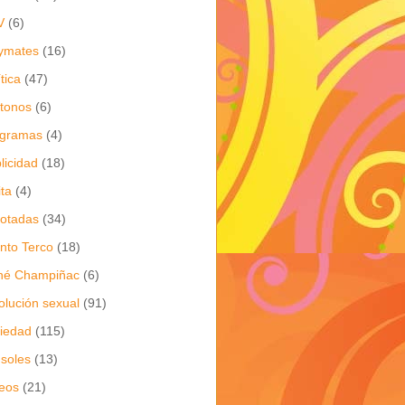
V
(6)
ymates
(16)
ítica
(47)
itonos
(6)
ogramas
(4)
licidad
(18)
ita
(4)
jotadas
(34)
nto Terco
(18)
né Champiñac
(6)
olución sexual
(91)
iedad
(115)
soles
(13)
eos
(21)