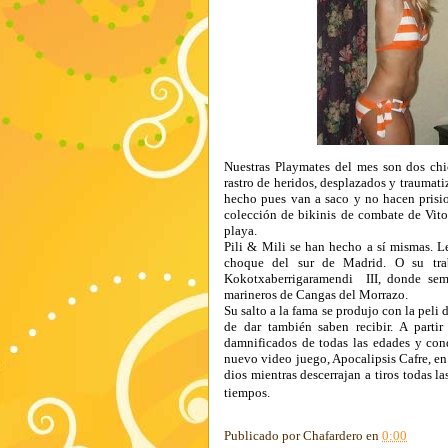
Nuestras Playmates del mes son dos ch
rastro de heridos, desplazados y traumati
hecho pues van a saco y no hacen prisio
colección de bikinis de combate de Vit
playa.
Pili & Mili se han hecho a sí mismas. L
choque del sur de Madrid. O su tra
Kokotxaberrigaramendi III, donde semb
marineros de Cangas del Morrazo.
Su salto a la fama se produjo con la peli
de dar también saben recibir. A partir
damnificados de todas las edades y con
nuevo video juego, Apocalipsis Cafre, en
dios mientras descerrajan a tiros todas 
tiempos.
Publicado por
Chafardero
en
0:00