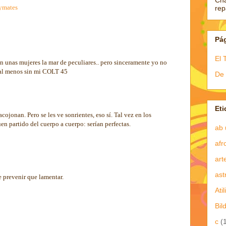
Ch
ymates
re
Pá
El 
on unas mujeres la mar de peculiares.. pero sinceramente yo no
. al menos sin mi COLT 45
De 
Eti
acojonan. Pero se les ve sonrientes, eso sí. Tal vez en los
n partido del cuerpo a cuerpo: serían perfectas.
ab 
afr
art
ast
e prevenir que lamentar.
Atil
Bil
c
(