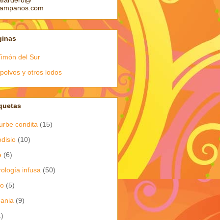
afardero@
pampanos.com
ginas
Timón del Sur
polvos y otros lodos
quetas
urbe condita
(15)
odisio
(10)
e
(6)
rología infusa
(50)
io
(5)
dania
(9)
1)