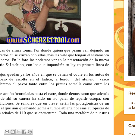
icas de armas tomar. Por donde quiera que pasan van dejando un
zados. Si se cruzan con ellas, más les vale que tengan el testamento
neros. En la foto las podemos ver en la presentación de la nueva
orio & Luchino, con los que impondrán su ley en primera línea de
ejos quedan ya los años en que se batían el cobre en los autos de
bajo de escolta en el Índico, a bordo del atunero vasco
raron el pavor tanto entre los piratas somalís como entre los
Rev
 de acción Acorraladas hasta el catre, donde demostraron que además
 de ahí su carrera ha sido un no parar de repartir estopa, con
La 
diciones. Se rumorea que en breve serán las protagonistas de un
a l
 el que irán quemando goma a tumba abierta por esas autopistas de
las señales de 110 que se encuentren. Toda una metáfora de nuestros
Co