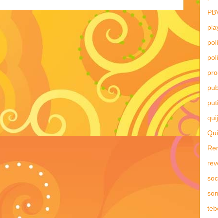
PB
pla
pol
pol
pr
pub
put
qui
Qui
Re
rev
soc
son
teb