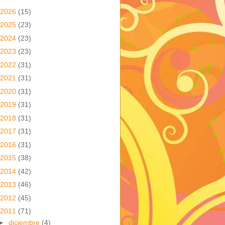
2026
(15)
2025
(23)
2024
(23)
2023
(23)
2022
(31)
2021
(31)
2020
(31)
2019
(31)
2018
(31)
2017
(31)
2016
(31)
2015
(38)
2014
(42)
2013
(46)
2012
(45)
2011
(71)
►
diciembre
(4)