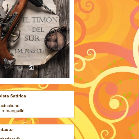
ista Satírica
actualidad
a remanguillé
ntacto