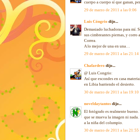
cuerpo a cuerpo sí que ganan, per
29 de marzo de 2011 a las 0:06
Luis Cóngrio
dijo...
Demasiado luchadoras para mí. Só
sus cimbreantes piernas, y corro
Correa.
A lo mejor de una en una…
29 de marzo de 2011 a las 21:14
Chafardero
dijo...
@ Luis Congrio:
Así que escondes en casa material 
en Libia barriendo el desierto.
30 de marzo de 2011 a las 19:10
noveldaytantos
dijo...
El fotógrafo es realmente bueno. 
que se mueva la imagen ni nada. 
a la niña del columpio.
30 de marzo de 2011 a las 21:55