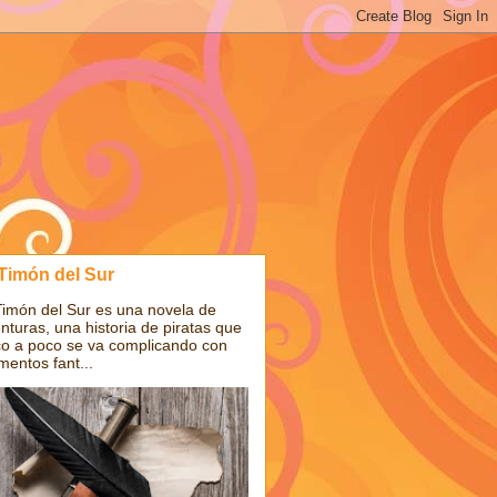
 Timón del Sur
Timón del Sur es una novela de
nturas, una historia de piratas que
o a poco se va complicando con
mentos fant...