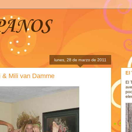
PANOS
lunes, 28 de marzo de 2011
El
li & Mili van Damme
El 
ave
poc
ele