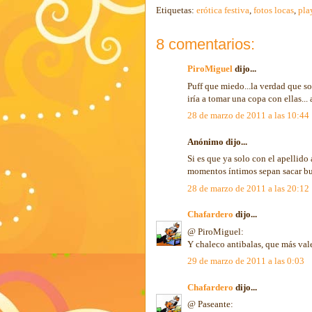
Etiquetas:
erótica festiva
,
fotos locas
,
pla
8 comentarios:
PiroMiguel
dijo...
Puff que miedo...la verdad que s
iría a tomar una copa con ellas..
28 de marzo de 2011 a las 10:44
Anónimo dijo...
Si es que ya solo con el apellido 
momentos íntimos sepan sacar bue
28 de marzo de 2011 a las 20:12
Chafardero
dijo...
@ PiroMiguel:
Y chaleco antibalas, que más val
29 de marzo de 2011 a las 0:03
Chafardero
dijo...
@ Paseante: