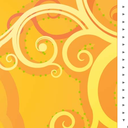
►
►
►
►
►
►
►
►
►
►
►
►
►
►
►
▼