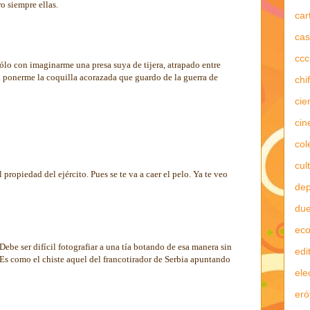
o siempre ellas.
car
cas
ccc
lo con imaginarme una presa suya de tijera, atrapado entre
 a ponerme la coquilla acorazada que guardo de la guerra de
chi
cie
cin
col
cul
propiedad del ejército. Pues se te va a caer el pelo. Ya te veo
dep
due
ec
Debe ser difícil fotografiar a una tía botando de esa manera sin
edi
Es como el chiste aquel del francotirador de Serbia apuntando
ele
eró