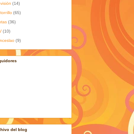
evisión
(14)
torrillo
(65)
etas
(36)
V
(10)
nceslao
(9)
guidores
hivo del blog