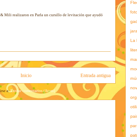
Fle
fot
i & Mili realizaron en Parla un cursillo de levitación que ayudó
gad
jar
La 
lit
mar
mo
Inicio
Entrada antigua
mú
nov
irse a:
Enviar comentarios (Atom)
or
otil
pai
par
pat