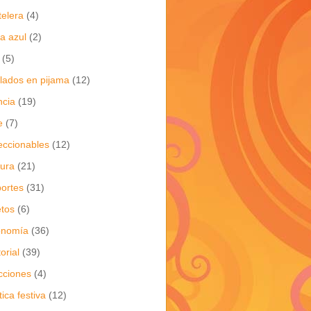
telera
(4)
a azul
(2)
(5)
flados en pijama
(12)
ncia
(19)
e
(7)
eccionables
(12)
tura
(21)
ortes
(31)
tos
(6)
onomía
(36)
torial
(39)
cciones
(4)
tica festiva
(12)