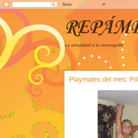
REPÁM
La actualidad a la remanguillé
Playmates del mes: Pi