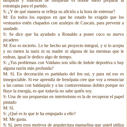
lámparas y muestras de moquetas es donde suelo preparar la
estrategia para el partido.
S: ¿Y de qué manera se refleja su afición a la hora de entrenar?
M: En todos los equipos en que he estado he exigido que los
vestuarios estén chapados con azulejos de Cascais, para prevenir a
saudade.
S: Se dice que ha ayudado a Ronaldo a poner cuco su nuevo
picadero
M: Eso es incierto. Le he hecho un proyecto integral, y si lo acepta
y no meten la nariz ni su madre ni alguna de las meninas que le
rodean, igual le dedico algo de tiempo.
S: ¿Tus problemas con Valdano son sólo de índole deportiva o hay
alguna razón más profunda?
M: Sí. En decoración es partidario del fen sui, y para mí eso es
innegociable. Si ese aprendiz de frenópata cree que voy a renunciar
a las camas con baldaquín y a las contraventanas dobles porque no
fluye la energía, es que todavía no sabe quién soy.
S: Una de sus propuestas en interiorismo es la de recuperar el papel
pintado
M: Sí.
S: ¿Qué es lo que le ha empujado a ello?
M: Me gusta.
S: Sí, pero esos motivos de arquitectura manuelina que usted utiliza