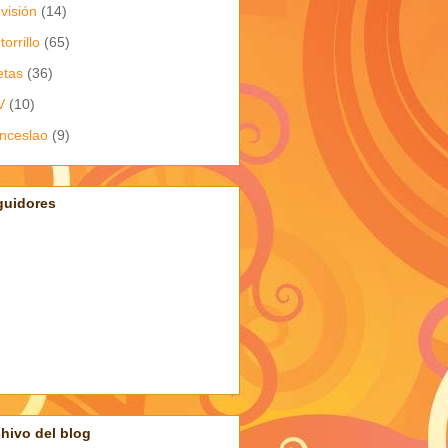
evisión
(14)
torrillo
(65)
etas
(36)
V
(10)
nceslao
(9)
guidores
hivo del blog