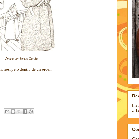
Amura por Sergio García
onos, pero dentro de un orden.
Rev
La 
a l
Co