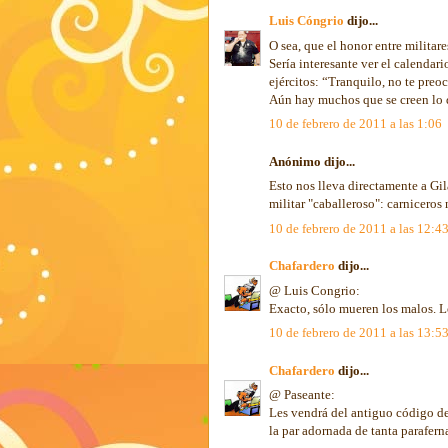
Luis Cóngrio
dijo...
O sea, que el honor entre militar
Sería interesante ver el calendar
ejércitos: “Tranquilo, no te preoc
Aún hay muchos que se creen lo d
10 de febrero de 2011 a las 1:06
Anónimo dijo...
Esto nos lleva directamente a Gil
militar "caballeroso": carnicero
10 de febrero de 2011 a las 12:4
Chafardero
dijo...
@ Luis Congrio:
Exacto, sólo mueren los malos. L
10 de febrero de 2011 a las 13:5
Chafardero
dijo...
@ Paseante:
Les vendrá del antiguo código de 
la par adornada de tanta paraferna