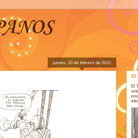
PANOS
jueves, 10 de febrero de 2011
El
El 
ave
poc
ele