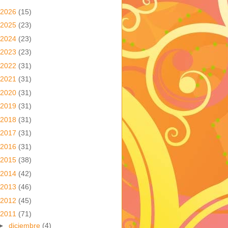
2026
(15)
2025
(23)
2024
(23)
2023
(23)
2022
(31)
2021
(31)
2020
(31)
2019
(31)
2018
(31)
2017
(31)
2016
(31)
2015
(38)
2014
(42)
2013
(46)
2012
(45)
2011
(71)
►
diciembre
(4)