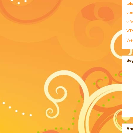
tel
ven
viñ
VT
We
Se
Arc