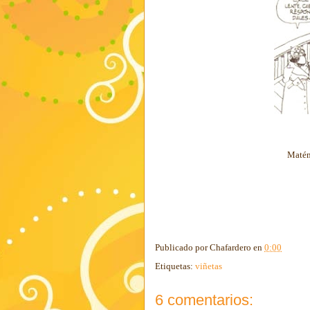
Matém
Publicado por
Chafardero
en
0:00
Etiquetas:
viñetas
6 comentarios: