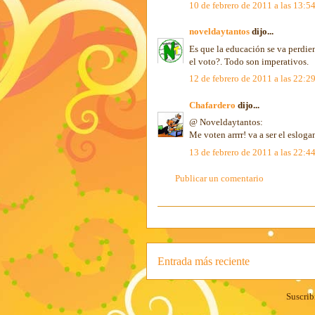
10 de febrero de 2011 a las 13:5
noveldaytantos
dijo...
Es que la educación se va perdien
el voto?. Todo son imperativos.
12 de febrero de 2011 a las 22:2
Chafardero
dijo...
@ Noveldaytantos:
Me voten arrrr! va a ser el eslog
13 de febrero de 2011 a las 22:4
Publicar un comentario
Entrada más reciente
Suscrib