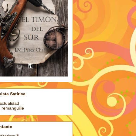
ista Satírica
actualidad
a remanguillé
ntacto