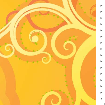
►
►
►
►
►
►
►
►
►
►
►
►
►
►
►
▼