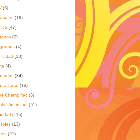
V
(6)
ymates
(16)
ítica
(47)
itonos
(6)
ogramas
(4)
licidad
(18)
ita
(4)
jotadas
(34)
nto Terco
(18)
né Champiñac
(6)
olución sexual
(91)
iedad
(115)
soles
(13)
eos
(21)