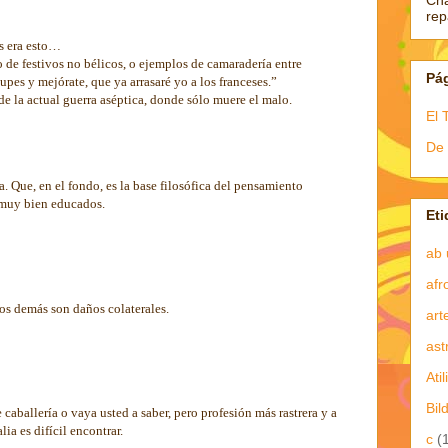
Ch
re
es era esto…
io de festivos no bélicos, o ejemplos de camaradería entre
Pá
upes y mejórate, que ya arrasaré yo a los franceses.”
e la actual guerra aséptica, donde sólo muere el malo.
El 
De 
a. Que, en el fondo, es la base filosófica del pensamiento
s muy bien educados.
Eti
3
ab 
afr
os demás son daños colaterales.
art
3
ast
Atil
Bil
caballería o vaya usted a saber, pero profesión más rastrera y a
lia es difícil encontrar.
c
(