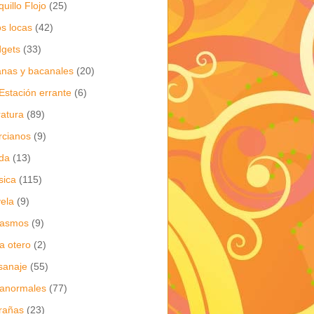
quillo Flojo
(25)
os locas
(42)
gets
(33)
anas y bacanales
(20)
Estación errante
(6)
eratura
(89)
cianos
(9)
da
(13)
sica
(115)
ela
(9)
gasmos
(9)
ia otero
(2)
sanaje
(55)
anormales
(77)
rañas
(23)