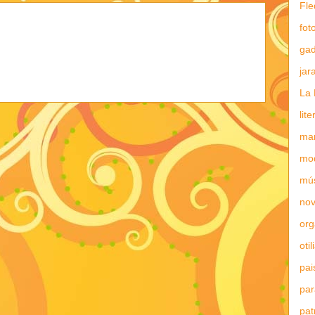
Fle
fot
gad
jar
La 
lit
mar
mo
mú
nov
or
otil
pai
par
pat