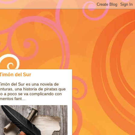
 Timón del Sur
Timón del Sur es una novela de
nturas, una historia de piratas que
o a poco se va complicando con
mentos fant...