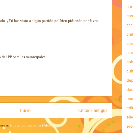
4
car
cas
do. ¿Tú has visto a algún partido político pidiendo por favor
ccc
9
chi
cie
cin
an del PP para las municipales
col
4
cul
dep
due
ec
edi
Inicio
Entrada antigua
ele
irse a:
Enviar comentarios (Atom)
eró