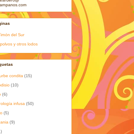
afardero@
pampanos.com
ginas
Timón del Sur
polvos y otros lodos
quetas
urbe condita
(15)
odisio
(10)
e
(6)
rología infusa
(50)
io
(5)
dania
(9)
1)