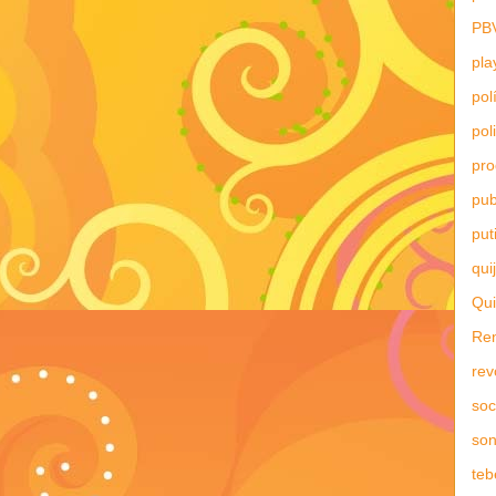
PB
pla
pol
pol
pr
pub
put
qui
Qui
Re
rev
soc
son
teb