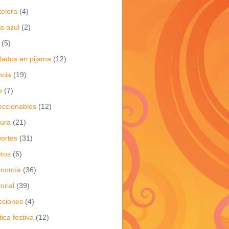
telera
(4)
a azul
(2)
(5)
flados en pijama
(12)
ncia
(19)
e
(7)
eccionables
(12)
tura
(21)
ortes
(31)
tos
(6)
onomía
(36)
torial
(39)
cciones
(4)
tica festiva
(12)